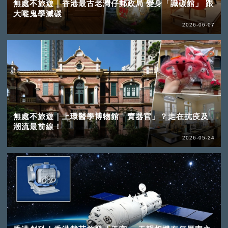
無處不旅遊｜香港最古老灣仔郵政局 變身「識碳館」 跟
大嘥鬼學減碳
2026-06-07
無處不旅遊｜上環醫學博物館「賣器官」？走在抗疫及
潮流最前線！
2026-05-24