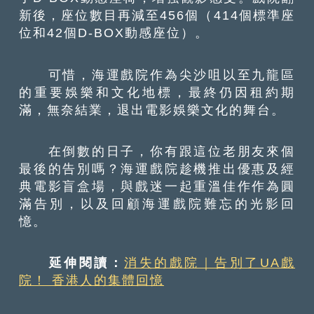
新後，座位數目再減至456個（414個標準座
位和42個D-BOX動感座位）。
可惜，海運戲院作為尖沙咀以至九龍區
的重要娛樂和文化地標，最終仍因租約期
滿，無奈結業，退出電影娛樂文化的舞台。
在倒數的日子，你有跟這位老朋友來個
最後的告別嗎？海運戲院趁機推出優惠及經
典電影盲盒場，與戲迷一起重溫佳作作為圓
滿告別，以及回顧海運戲院難忘的光影回
憶。
延伸閱讀：
消失的戲院｜告別了UA戲
院！ 香港人的集體回憶