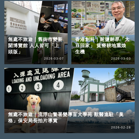
無處不旅遊｜舊街市變新
香港創科｜耐鹽耐旱「大
聞博覽館 人人皆可「上
豆回家」 貧瘠耕地重煥
頭版」
生機
2026-03-07
2026-03-03
無處不旅遊｜流浮山警署變導盲犬學苑 獸醫進駐「臭
格」保安局長拍片導賞
2026-02-28