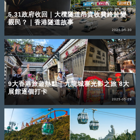
5.31政府收回｜大欖隧道昂貴收費終於變
親民？｜香港隧道故事
2025-05-30
9大香港旅遊熱點｜九龍城寨光影之旅 8大
展館逐個打卡
2025-05-29