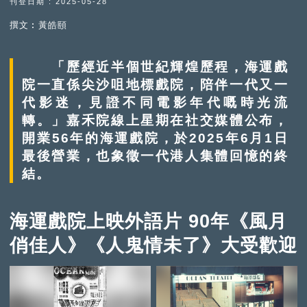
刊登日期 : 2025-05-28
撰文︰黃皓頤
「歷經近半個世紀輝煌歷程，海運戲
院一直係尖沙咀地標戲院，陪伴一代又一
代影迷，見證不同電影年代嘅時光流
轉。」嘉禾院線上星期在社交媒體公布，
開業56年的海運戲院，於2025年6月1日
最後營業，也象徵一代港人集體回憶的終
結。
海運戲院上映外語片 90年《風月
俏佳人》《人鬼情未了》大受歡迎