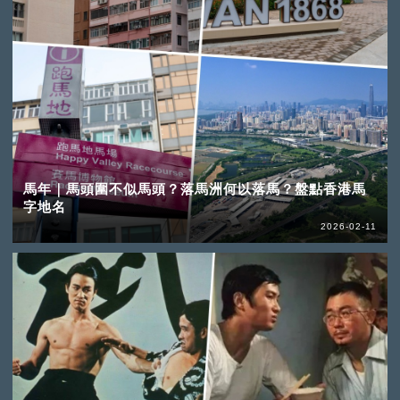
馬年｜馬頭圍不似馬頭？落馬洲何以落馬？盤點香港馬
字地名
2026-02-11