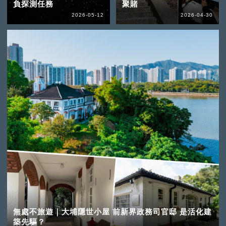
負探測任務
聚賭
2026-05-12
2026-04-30
無處不旅遊｜大埔隱世小屋 前新界政務司官邸 是活化建
築先驅？