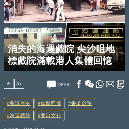
消失的海運戲院 尖沙咀地
標戲院滿載港人集體回憶
A-
A+
我要回應
香港歷史
集體回憶
香港戲院
海運戲院
香港文化