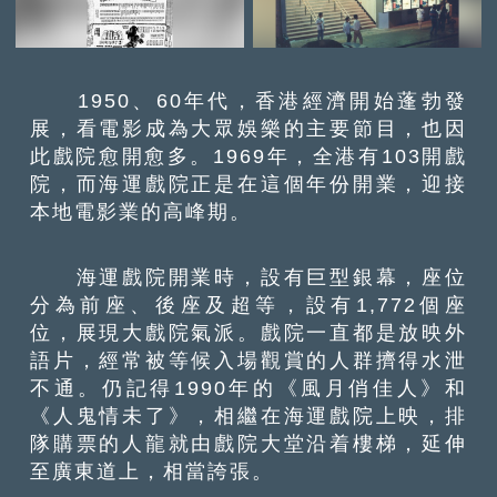
1950、60年代，香港經濟開始蓬勃發
展，看電影成為大眾娛樂的主要節目，也因
此戲院愈開愈多。1969年，全港有103開戲
院，而海運戲院正是在這個年份開業，迎接
本地電影業的高峰期。
海運戲院開業時，設有巨型銀幕，座位
分為前座、後座及超等，設有1,772個座
位，展現大戲院氣派。戲院一直都是放映外
語片，經常被等候入場觀賞的人群擠得水泄
不通。仍記得1990年的《風月俏佳人》和
《人鬼情未了》，相繼在海運戲院上映，排
隊購票的人龍就由戲院大堂沿着樓梯，延伸
至廣東道上，相當誇張。