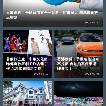
香港創科｜全球首個五合一骨科手術機械人 精準微創破
三難題
2026-07-31
暑假好去處｜中華文化節
香港創科｜手機遙控泊車
睇傳奇歌舞劇 DIY古韻手
不是夢 自動泊車停車場
作 沉浸式賞隋唐文物
哪裏尋？
2026-07-12
2026-07-09