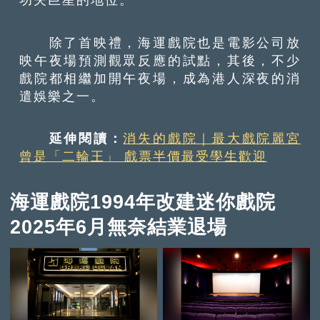
除了首映禮，海運戲院也是電影公司放
映午夜場預測觀眾反應的試點，其後，不少
戲院都相繼加開午夜場，成為港人深夜的消
遣娛樂之一。
延伸閱讀：
消失的戲院｜最大戲院麗宮
曾是「二輪王」 戲票半價最受學生歡迎
海運戲院1994年改建迷你戲院
2025年6月無奈結業退場