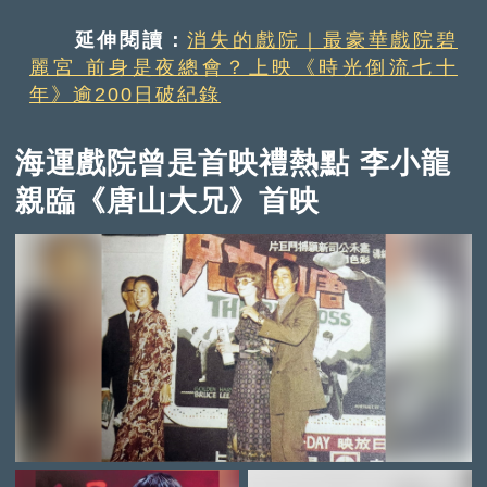
延伸閱讀：
消失的戲院｜最豪華戲院碧
麗宮 前身是夜總會？上映《時光倒流七十
年》逾200日破紀錄
海運戲院曾是首映禮熱點 李小龍
親臨《唐山大兄》首映