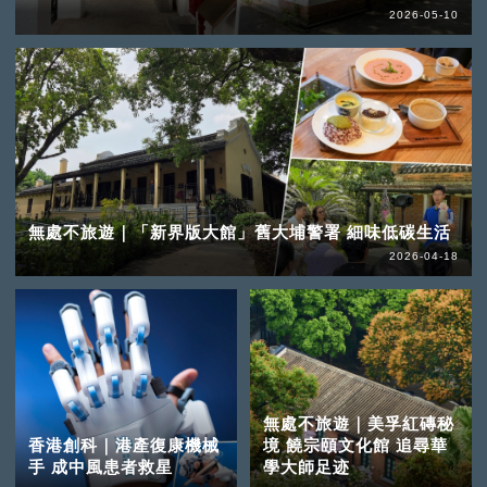
2026-05-10
無處不旅遊｜「新界版大館」舊大埔警署 細味低碳生活
2026-04-18
無處不旅遊｜美孚紅磚秘
香港創科｜港產復康機械
境 饒宗頤文化館 追尋華
手 成中風患者救星
學大師足迹