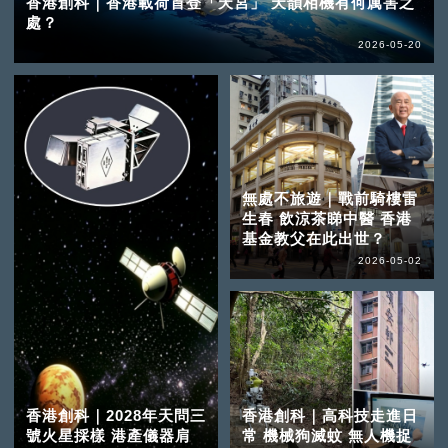
香港創科｜香港載荷首登「天宮」 天韻相機有何厲害之
處？
2026-05-20
無處不旅遊｜戰前騎樓雷
生春 飲涼茶睇中醫 香港
基金教父在此出世？
2026-05-02
香港創科｜2028年天問三
香港創科｜高科技走進日
號火星採樣 港產儀器肩
常 機械狗滅蚊 無人機捉