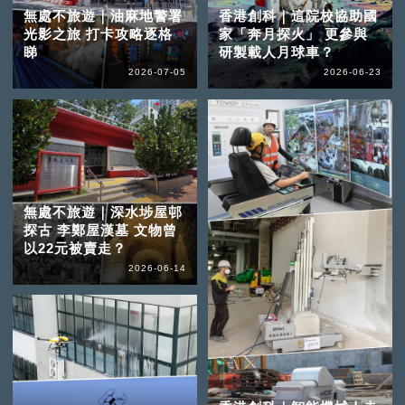
無處不旅遊｜油麻地警署
香港創科｜這院校協助國
光影之旅 打卡攻略逐格
家「奔月探火」 更參與
睇
研製載人月球車？
2026-07-05
2026-06-23
無處不旅遊｜深水埗屋邨
探古 李鄭屋漢墓 文物曾
以22元被賣走？
2026-06-14