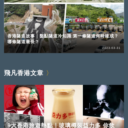
香港隧道故事｜盤點隧道冷知識 第一條隧道何時建成？
哪條隧道最長？
2023-03-31
飛凡香港文章
9大香港旅遊熱點｜玻璃樽裝益力多 你飲