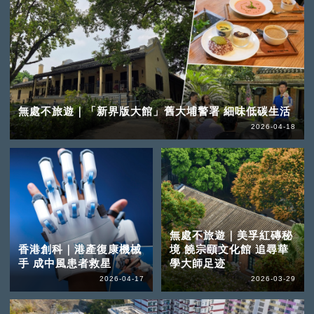
無處不旅遊｜「新界版大館」舊大埔警署 細味低碳生活
2026-04-18
無處不旅遊｜美孚紅磚秘
香港創科｜港產復康機械
境 饒宗頤文化館 追尋華
手 成中風患者救星
學大師足迹
2026-04-17
2026-03-29