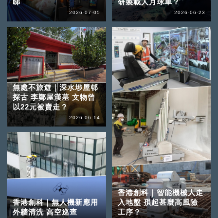
睇
研製載人月球車？
2026-07-05
2026-06-23
無處不旅遊｜深水埗屋邨
探古 李鄭屋漢墓 文物曾
以22元被賣走？
2026-06-14
香港創科｜智能機械人走
香港創科｜無人機新應用
入地盤 孭起甚麼高風險
外牆清洗 高空巡查
工序？