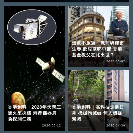
無處不旅遊｜戰前騎樓雷
生春 飲涼茶睇中醫 香港
基金教父在此出世？
2026-05-02
香港創科｜2028年天問三
香港創科｜高科技走進日
號火星採樣 港產儀器肩
常 機械狗滅蚊 無人機捉
負探測任務
聚賭
2026-05-12
2026-04-30