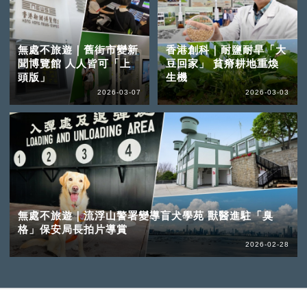
無處不旅遊｜舊街市變新
香港創科｜耐鹽耐旱「大
聞博覽館 人人皆可「上
豆回家」 貧瘠耕地重煥
頭版」
生機
2026-03-07
2026-03-03
無處不旅遊｜流浮山警署變導盲犬學苑 獸醫進駐「臭
格」保安局長拍片導賞
2026-02-28