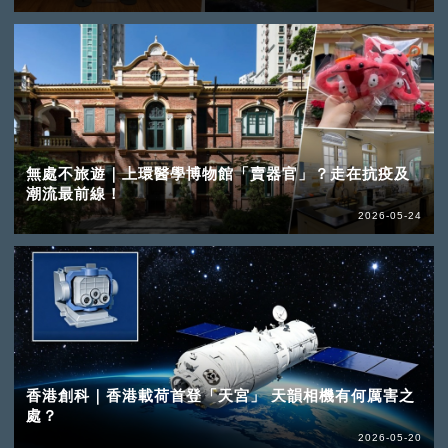
無處不旅遊｜上環醫學博物館「賣器官」？走在抗疫及
潮流最前線！
2026-05-24
香港創科｜香港載荷首登「天宮」 天韻相機有何厲害之
處？
2026-05-20