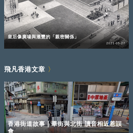
皇后像廣場與滙豐的「親密關係」
2021-05-27
飛凡香港文章
香港街道故事｜畢街與北街 讀音相近惹誤
會