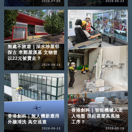
2026-07-05
2026-06-23
無處不旅遊｜深水埗屋邨
探古 李鄭屋漢墓 文物曾
以22元被賣走？
2026-06-14
香港創科｜智能機械人走
香港創科｜無人機新應用
入地盤 孭起甚麼高風險
外牆清洗 高空巡查
工序？
2026-06-13
2026-05-28