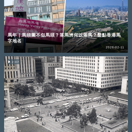
馬年｜馬頭圍不似馬頭？落馬洲何以落馬？盤點香港馬
字地名
2026-02-11
2:07