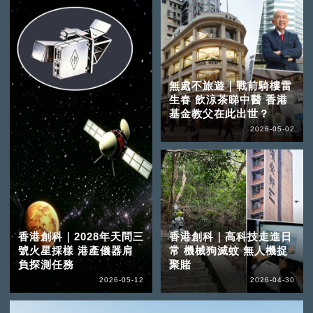
無處不旅遊｜戰前騎樓雷
生春 飲涼茶睇中醫 香港
基金教父在此出世？
2026-05-02
香港創科｜2028年天問三
香港創科｜高科技走進日
號火星採樣 港產儀器肩
常 機械狗滅蚊 無人機捉
負探測任務
聚賭
2026-05-12
2026-04-30