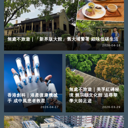
無處不旅遊｜「新界版大館」舊大埔警署 細味低碳生活
2026-04-18
無處不旅遊｜美孚紅磚秘
香港創科｜港產復康機械
境 饒宗頤文化館 追尋華
手 成中風患者救星
學大師足迹
2026-04-17
2026-03-29