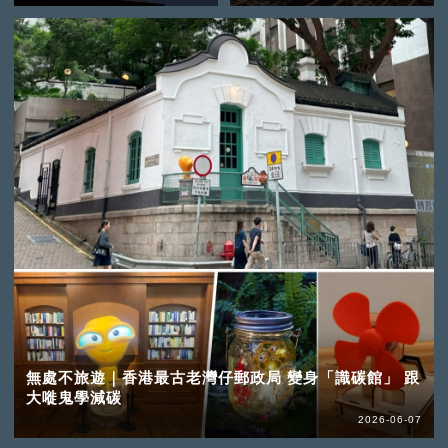
無處不旅遊｜香港最古老灣仔郵政局 變身「識碳館」 跟
大嘥鬼學減碳
2026-06-07