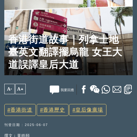
香港街道故事｜列拿士地
臺英文翻譯擺烏龍 女王大
道誤譯皇后大道
A-
A+
我要回應
香港街道
香港歷史
皇后像廣場
刊登日期 : 2025-06-07
撰文︰黃皓頤