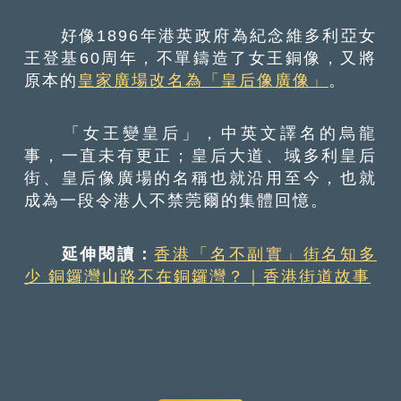
好像1896年港英政府為紀念維多利亞女
王登基60周年，不單鑄造了女王銅像，又將
原本的
皇家廣場改名為「皇后像廣像」
。
「女王變皇后」，中英文譯名的烏龍
事，一直未有更正；皇后大道、域多利皇后
街、皇后像廣場的名稱也就沿用至今，也就
成為一段令港人不禁莞爾的集體回憶。
延伸閱讀：
香港「名不副實」街名知多
少 銅鑼灣山路不在銅鑼灣？｜香港街道故事