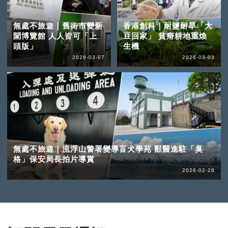
無處不旅遊｜舊街市變新
香港創科｜耐鹽耐旱「大
聞博覽館 人人皆可「上
豆回家」 貧瘠耕地重煥
頭版」
生機
2026-03-07
2026-03-03
無處不旅遊｜流浮山警署變導盲犬學苑 獸醫進駐「臭
格」保安局長拍片導賞
2026-02-28