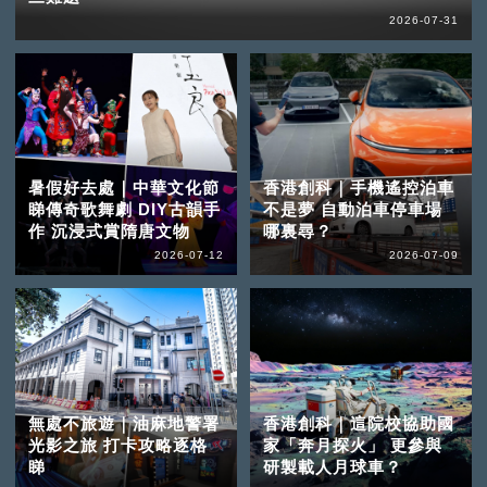
2026-07-31
暑假好去處｜中華文化節
香港創科｜手機遙控泊車
睇傳奇歌舞劇 DIY古韻手
不是夢 自動泊車停車場
作 沉浸式賞隋唐文物
哪裏尋？
2026-07-12
2026-07-09
無處不旅遊｜油麻地警署
香港創科｜這院校協助國
光影之旅 打卡攻略逐格
家「奔月探火」 更參與
睇
研製載人月球車？