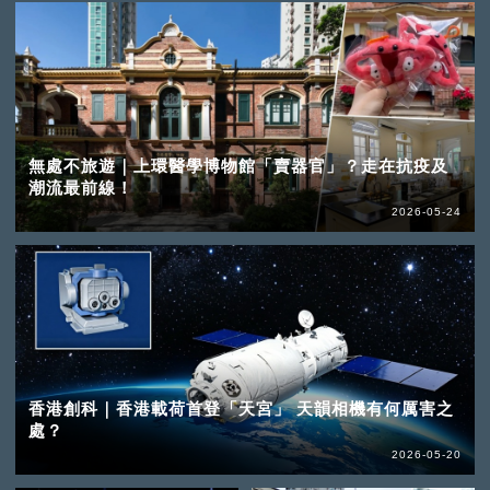
無處不旅遊｜上環醫學博物館「賣器官」？走在抗疫及
潮流最前線！
2026-05-24
香港創科｜香港載荷首登「天宮」 天韻相機有何厲害之
處？
2026-05-20