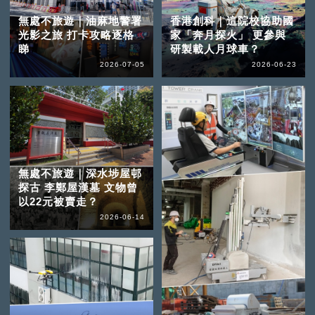
無處不旅遊｜油麻地警署
香港創科｜這院校協助國
光影之旅 打卡攻略逐格
家「奔月探火」 更參與
睇
研製載人月球車？
2026-07-05
2026-06-23
無處不旅遊｜深水埗屋邨
探古 李鄭屋漢墓 文物曾
以22元被賣走？
2026-06-14