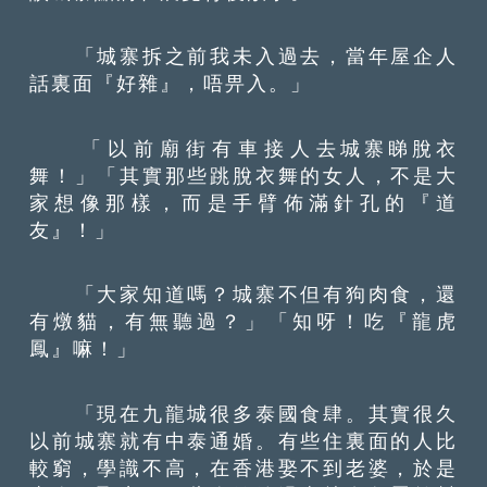
「城寨拆之前我未入過去，當年屋企人
話裏面『好雜』，唔畀入。」
「以前廟街有車接人去城寨睇脫衣
舞！」「其實那些跳脫衣舞的女人，不是大
家想像那樣，而是手臂佈滿針孔的『道
友』！」
「大家知道嗎？城寨不但有狗肉食，還
有燉貓，有無聽過？」「知呀！吃『龍虎
鳳』嘛！」
「現在九龍城很多泰國食肆。其實很久
以前城寨就有中泰通婚。有些住裏面的人比
較窮，學識不高，在香港娶不到老婆，於是