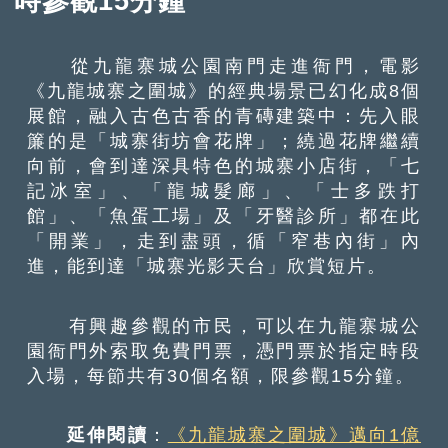
時參觀15分鐘
從九龍寨城公園南門走進衙門，電影
《九龍城寨之圍城》的經典場景已幻化成8個
展館，融入古色古香的青磚建築中：先入眼
簾的是「城寨街坊會花牌」；繞過花牌繼續
向前，會到達深具特色的城寨小店街，「七
記冰室」、「龍城髮廊」、「士多跌打
館」、「魚蛋工場」及「牙醫診所」都在此
「開業」，走到盡頭，循「窄巷內街」內
進，能到達「城寨光影天台」欣賞短片。
有興趣參觀的市民，可以在九龍寨城公
園衙門外索取免費門票，憑門票於指定時段
入場，每節共有30個名額，限參觀15分鐘。
延伸閱讀
：
《九龍城寨之圍城》邁向1億