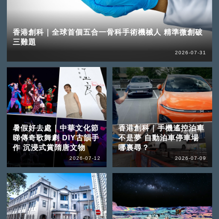
香港創科｜全球首個五合一骨科手術機械人 精準微創破
三難題
2026-07-31
暑假好去處｜中華文化節
香港創科｜手機遙控泊車
睇傳奇歌舞劇 DIY古韻手
不是夢 自動泊車停車場
作 沉浸式賞隋唐文物
哪裏尋？
2026-07-12
2026-07-09