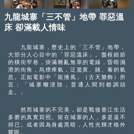
九龍城寨「三不管」地帶 罪惡溫
床 卻滿載人情味
九龍城寨，歷史上的「三不管」地帶，
大部分人心目中的「罪惡溫床」。盤根錯節
的橫街窄巷，掛滿雜亂無章的電線，昏暗濕
滑的街角，烏煙瘴氣，泛濫黃、賭、毒的氣
息。正如電影中「龍捲風」（古天樂飾）所
言：「城寨嗰浸除，普通人聞到都調頭
走。」
然而城寨的不完美，卻是戰後香江生活
多磨的真實寫照。留在城寨的人，多是逼不
得已。或者因為身處黑暗，人性光輝才格外
耀眼。