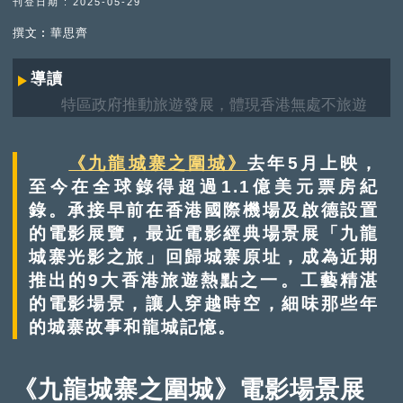
刊登日期 : 2025-05-29
撰文︰華思齊
導讀
特區政府推動旅遊發展，體現香港無處不旅遊
的特色。首階段訂立9個旅遊熱點項目：香港工業
品牌旅遊、維園市集、紫花風鈴木園、特色社區—
《九龍城寨之圍城》
去年5月上映，
舊城中環深度遊、特色社區—香港龍城深度遊、紀
至今在全球錄得超過1.1億美元票房紀
律先鋒巡禮、開放舊油麻地警署、「四山」旅遊、
錄。承接早前在香港國際機場及啟德設置
發展前紅磡鐵路貨運碼頭。「9大香港旅遊熱點」
的電影展覽，最近電影經典場景展「九龍
系列文章，將帶大家了解更多這些旅遊熱點和它們
背後的故事。
城寨光影之旅」回歸城寨原址，成為近期
推出的9大香港旅遊熱點之一。工藝精湛
的電影場景，讓人穿越時空，細味那些年
的城寨故事和龍城記憶。
《九龍城寨之圍城》電影場景展