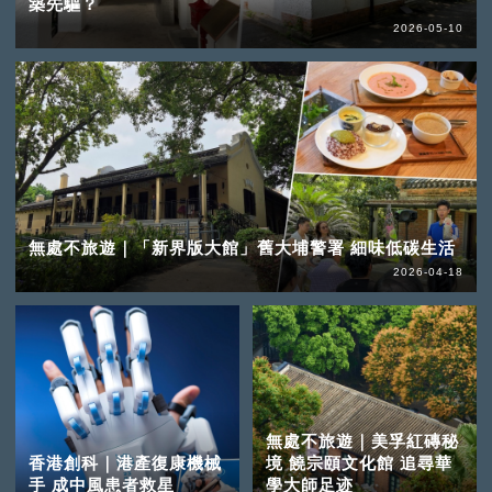
築先驅？
2026-05-10
無處不旅遊｜「新界版大館」舊大埔警署 細味低碳生活
2026-04-18
無處不旅遊｜美孚紅磚秘
香港創科｜港產復康機械
境 饒宗頤文化館 追尋華
手 成中風患者救星
學大師足迹