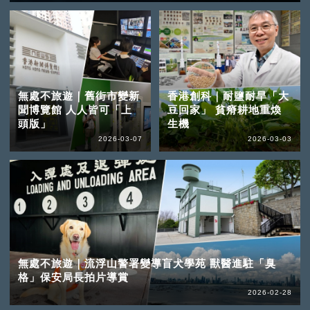
無處不旅遊｜舊街市變新
香港創科｜耐鹽耐旱「大
聞博覽館 人人皆可「上
豆回家」 貧瘠耕地重煥
頭版」
生機
2026-03-07
2026-03-03
無處不旅遊｜流浮山警署變導盲犬學苑 獸醫進駐「臭
格」保安局長拍片導賞
2026-02-28