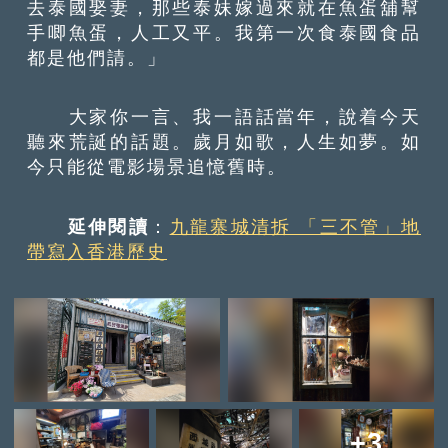
去泰國娶妻，那些泰妹嫁過來就在魚蛋舖幫
手唧魚蛋，人工又平。我第一次食泰國食品
都是他們請。」
大家你一言、我一語話當年，說着今天
聽來荒誕的話題。歲月如歌，人生如夢。如
今只能從電影場景追憶舊時。
延伸閱讀
：
九龍寨城清拆 「三不管」地
帶寫入香港歷史
+3