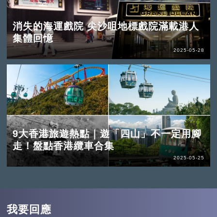
消失的海運戲院 尖沙咀地標戲院滿載港人
集體回憶
2025-05-28
9大香港旅遊熱點｜遊「四山」不一定用腳
走！盤點香港纜車合集
2025-05-25
我要回應