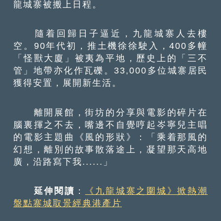
龍城寨被搬上日程。
隨着回歸日子逼近，九龍城寨人去樓
空。90年代初，推土機徐徐駛入，400多幢
「怪獸大廈」被夷為平地，歷史上的「三不
管」地帶亦化作瓦礫。33,000多位城寨居民
獲得安置，展開新生活。
離開展館，街坊的分享與電影的碎片在
腦裏揮之不去，嘴邊不自覺哼起岑寧兒主唱
的電影主題曲《風的形狀》：「乘着那風的
幻想，離別的故事散落途上，凝望那天高地
廣，沿路寫下我......」
延伸閱讀
：
《九龍城寨之圍城》掀熱潮
盤點寨城取景經典港產片