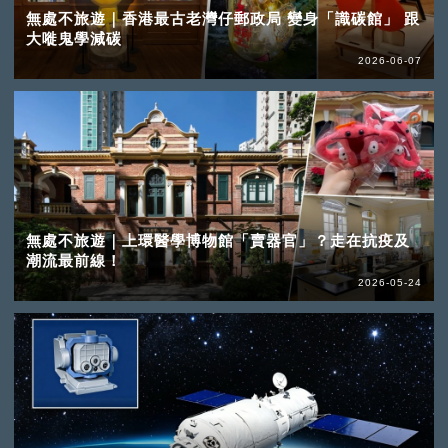
無處不旅遊｜香港最古老灣仔郵政局 變身「識碳館」 跟
大嘥鬼學減碳
2026-06-07
無處不旅遊｜上環醫學博物館「賣器官」？走在抗疫及
潮流最前線！
2026-05-24