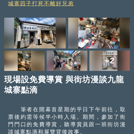
城寨四子打死不離好兄弟
+2
現場設免費導賞 與街坊漫談九龍
城寨點滴
筆者在開幕首星期的平日下午前往，取
票後約需等候半小時入場。期間，參加了衙
門門口的免費導賞，聽導賞員跟一班街坊漫
談城寨點滴和展覽背後故事。