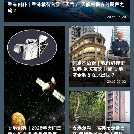
香港創科｜香港載荷首登「天宮」 天韻相機有何厲害之
處？
2026-05-20
無處不旅遊｜戰前騎樓雷
生春 飲涼茶睇中醫 香港
基金教父在此出世？
2026-05-02
香港創科｜2028年天問三
香港創科｜高科技走進日
號火星採樣 港產儀器肩
常 機械狗滅蚊 無人機捉