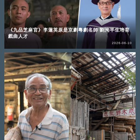
《九品芝麻官》李蓮英原是京劇粵劇名師 劉洵半生培育
戲曲人才
2026-06-10