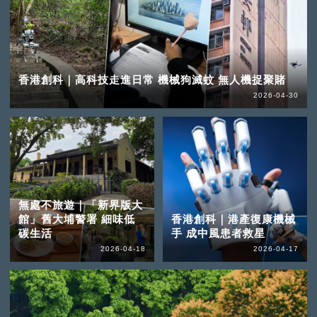
香港創科｜高科技走進日常 機械狗滅蚊 無人機捉聚賭
2026-04-30
無處不旅遊｜「新界版大
館」舊大埔警署 細味低
香港創科｜港產復康機械
碳生活
手 成中風患者救星
2026-04-18
2026-04-17