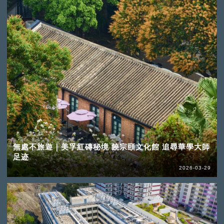
無處不旅遊｜美孚紅磚秘境 饒宗頤文化館 追尋華學大師
足迹
2026-03-29