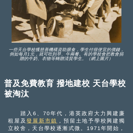
一些天台學校獲慈善機構資助膳食，學生付很便宜的價錢，
例如每月1元，就可吃到早、午兩餐。有的學校會把教會捐
贈的牛奶、衣物等轉贈清貧學生。（網上圖片）
普及免費教育 撥地建校 天台學校
被淘汰
踏入6、70年代，港英政府大力興建廉
租屋及
發展新市鎮
，預留土地予學校興建獨
立校舍，天台學校逐漸式微。1971年開始，