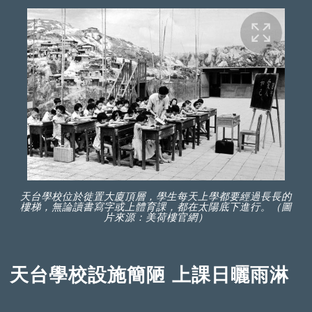
天台學校位於徙置大廈頂層，學生每天上學都要經過長長的
樓梯，無論讀書寫字或上體育課，都在太陽底下進行。（圖
片來源：美荷樓官網）
天台學校設施簡陋 上課日曬雨淋