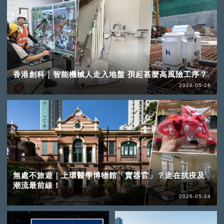
香港創科｜智能機械人走入地盤 孭起甚麼高風險工序？
2026-05-28
無處不旅遊｜上環醫學博物館「賣器官」？走在抗疫及
潮流最前線！
2026-05-24