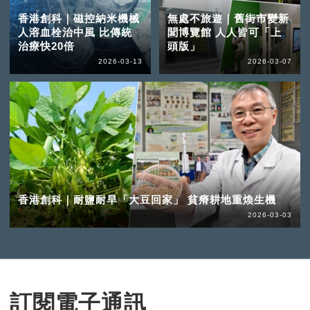
香港創科｜磁控納米機械
無處不旅遊｜舊街市變新
人溶血栓治中風 比傳統
聞博覽館 人人皆可「上
治療快20倍
頭版」
2026-03-13
2026-03-07
香港創科｜耐鹽耐旱「大豆回家」 貧瘠耕地重煥生機
2026-03-03
訂閱電子通訊