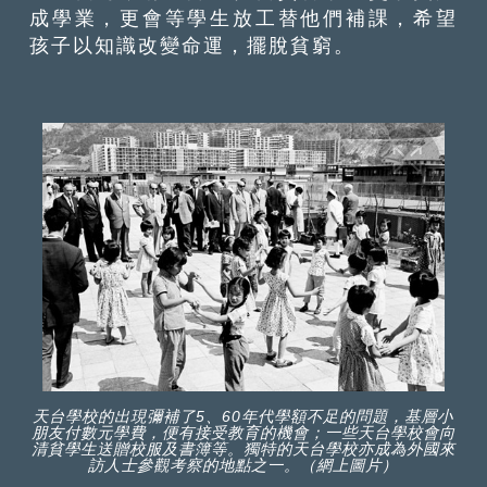
成學業，更會等學生放工替他們補課，希望
孩子以知識改變命運，擺脫貧窮。
天台學校的出現彌補了5、60年代學額不足的問題，基層小
朋友付數元學費，便有接受教育的機會；一些天台學校會向
清貧學生送贈校服及書簿等。獨特的天台學校亦成為外國來
訪人士參觀考察的地點之一。（網上圖片）