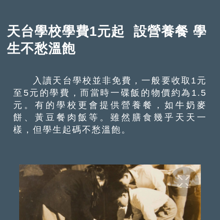
天台學校學費1元起 設營養餐 學
生不愁溫飽
入讀天台學校並非免費，一般要收取1元
至5元的學費，而當時一碟飯的物價約為1.5
元。有的學校更會提供營養餐，如牛奶麥
餅、黃豆餐肉飯等。雖然膳食幾乎天天一
樣，但學生起碼不愁溫飽。