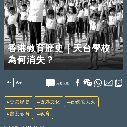
香港教育歷史｜天台學校
為何消失？
A-
A+
我要回應
香港歷史
香港文化
石硤尾大火
普及教育
教育