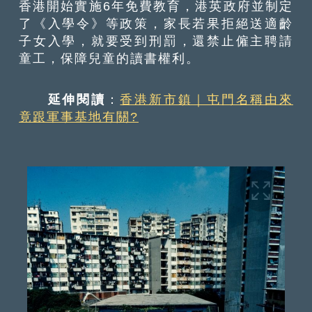
香港開始實施6年免費教育，港英政府並制定
了《入學令》等政策，家長若果拒絕送適齡
子女入學，就要受到刑罰，還禁止僱主聘請
童工，保障兒童的讀書權利。
延伸閱讀
：
香港新市鎮｜屯門名稱由來
竟跟軍事基地有關?