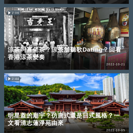
2:06
涼茶叫寡佬茶？涼茶舖聽歌Dating？回看
香港涼茶變奏
2022-10-21
2:44
明星蓋的廟宇？仿唐式還是日式風格？一
文看清志蓮淨苑由來
2022-10-05