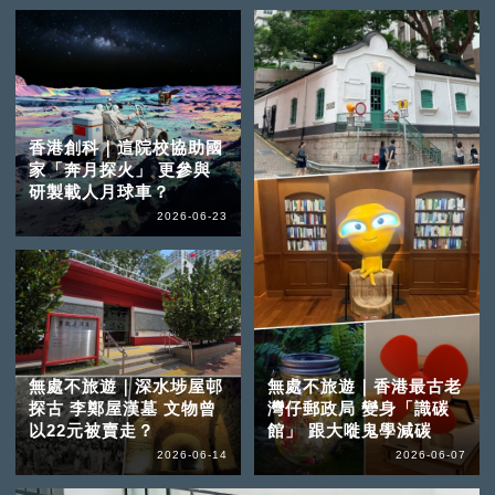
香港創科｜這院校協助國
家「奔月探火」 更參與
研製載人月球車？
2026-06-23
無處不旅遊｜深水埗屋邨
無處不旅遊｜香港最古老
探古 李鄭屋漢墓 文物曾
灣仔郵政局 變身「識碳
以22元被賣走？
館」 跟大嘥鬼學減碳
2026-06-14
2026-06-07