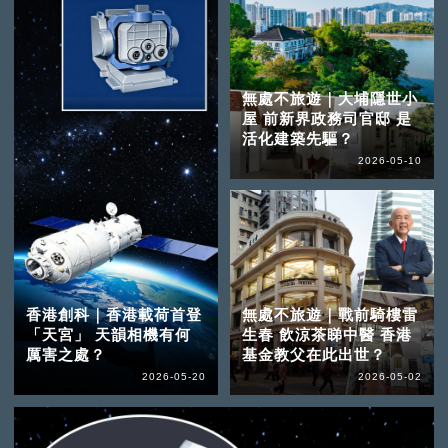
無處不旅遊｜大埔隱世小
屋 前新界政務司官邸 是
活化建築先驅？
2026-05-10
香港創科｜香港載荷首登
無處不旅遊｜戰前騎樓雷
「天宮」 天韻相機有何
生春 飲涼茶睇中醫 香港
厲害之處？
基金教父在此出世？
2026-05-20
2026-05-02