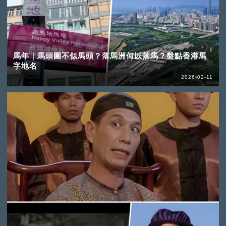
馬年｜馬頭圍不似馬頭？落馬洲何以落馬？盤點香港馬
字地名
2026-02-11