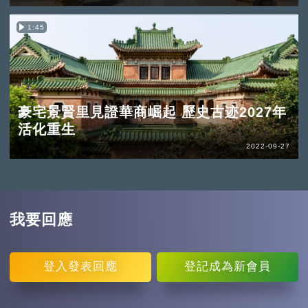
1:45
豪宅景賢里見證華商崛起 歷史古迹2027年
活化重生
2022-09-27
我要回應
登入
發表回應
登記
成為新會員