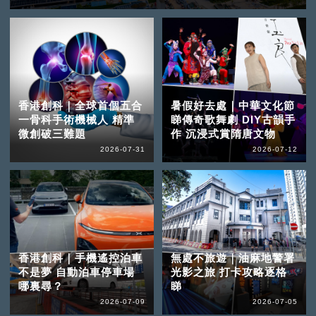
香港創科｜全球首個五合
暑假好去處｜中華文化節
一骨科手術機械人 精準
睇傳奇歌舞劇 DIY古韻手
微創破三難題
作 沉浸式賞隋唐文物
2026-07-31
2026-07-12
香港創科｜手機遙控泊車
無處不旅遊｜油麻地警署
不是夢 自動泊車停車場
光影之旅 打卡攻略逐格
哪裏尋？
睇
2026-07-09
2026-07-05