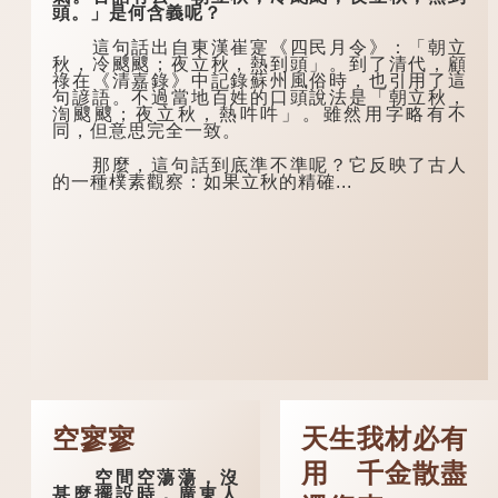
頭。」是何含義呢？
這句話出自東漢崔寔《四民月令》：「朝立
秋，冷颼颼；夜立秋，熱到頭」。到了清代，顧
祿在《清嘉錄》中記錄蘇州風俗時，也引用了這
句諺語。不過當地百姓的口頭說法是「朝立秋，
渹颼颼；夜立秋，熱吽吽」。雖然用字略有不
同，但意思完全一致。
那麼，這句話到底準不準呢？它反映了古人
的一種樸素觀察：如果立秋的精確...
空寥寥
天生我材必有
用 千金散盡
空間空蕩蕩，沒
甚麼擺設時，廣東人