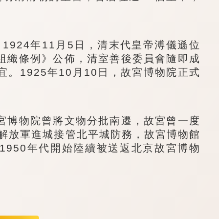
924年11月5日，清末代皇帝溥儀遜位
組織條例》公佈，清室善後委員會隨即成
。1925年10月10日，故宮博物院正式
博物院曾將文物分批南遷，故宮曾一度
人民解放軍進城接管北平城防務，故宮博物館
1950年代開始陸續被送返北京故宮博物