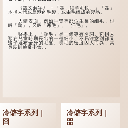
息，碰巧遇到一位呂
下淚」，出自明朝蘭
姓道士，兩人暢談甚
陵笑笑生所著的《金
《說文解字》 ：「毳，細羊毛也。」「毳」
歡。
瓶梅詞話》第九十八
本指人體或鳥獸的毛髮，或由毛織成的製品。
回。原意是指人未親
言談間，盧姓書
眼見到親人棺木，便
人體表面，例如手臂等部位生長的細毛，也
生感慨自己雖貴為讀
不會真正感到悲傷；
叫「毳」，又叫「寒毛」、「汗毛」。
書人，但一直未能考
後來引申為比喻人執
取功名，仍然貧困，
迷不悟，不到徹底失
醫學上，「毳毛」是一個專有名詞。它指人
感到十分落泊。於
敗，便不肯罷休。
類在兒童時期長出的一種細小、不易注意到卻又
是，道士拿出一個青
幾乎遍布全身的毛髮。毳毛的密度因人而異，其
瓷枕頭，讓...
許多人對這上半
長度則通常不會...
句耳熟能詳，但它其
實還有下半句——
「不到黃河心不
死」...
冷僻字系列｜
冷僻字系列｜
囧
㗊