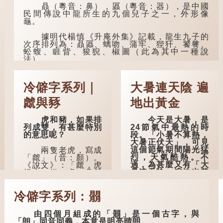
人家的。
贔（粵音：鼻），屭（粵音：器），是中國
民間傳說中龍所生的九個兒子之一，外形像
曹操《對酒歌》
龜。
就曾寫道：「耄耋皆
得以壽終，恩澤廣及
據明代楊慎《升庵外集》記載，龍生九子的
草木昆蟲。」
次序排列為：贔屭、螭吻、蒲牢、狴犴、饕餮、
蚣蝮、睚眥、狻猊、椒圖（此為其中一種說
到了一百歲呢？
法）。
那麼就可以稱為
龍九子外形與能力各有不同，其中，贔屭原
「期頤」。《禮記.曲
形像龜，因為能負重，多作為碑座，有「碑下龜...
禮上》：「百年曰期
冷僻字系列｜
大暑連天陰 遍
頤。」鄭玄註：
「期，猶要也；頤，
虤與豩
地出黃金
養也。不知衣服食
味，孝子要盡養道...
虎和豬，如果排
今天是大暑，是
列成雙，有甚麼特別
24節氣中最熱的時
的意思呢？
段。「小暑不算熱，
大暑正伏天」，可見
這個節氣期間陽光猛
兩隻老虎，寫成
烈，天氣酷熱。不
「虤」（音：顏）。
過，為甚麼又有「大
《說文》：「虤，虎
暑連天陰，遍地出黃
怒也。從二虎。凡虤
金」的說法？
之屬皆從虤。」代表
老虎發怒的樣子。唐
冷僻字系列：朤
人詩中亦有「求閑未
古人早已留意到
得閑，眾誚瞋虤虤」
大暑期間的氣候規
之句，意思是眾人的
律。《逸周書·時訓
由四個月組成的「朤」是一個古字，與
譏諷讓人怒目而視。
解》記載：「大暑之
「朗」同音同義，本意是明亮晴朗。