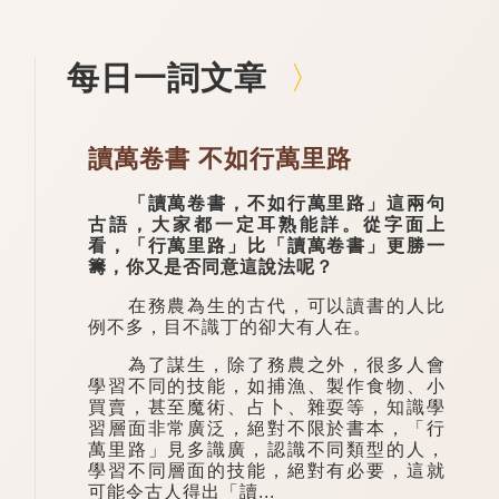
每日一詞文章
讀萬卷書 不如行萬里路
「讀萬卷書，不如行萬里路」這兩句
古語，大家都一定耳熟能詳。從字面上
看，「行萬里路」比「讀萬卷書」更勝一
籌，你又是否同意這說法呢？
在務農為生的古代，可以讀書的人比
例不多，目不識丁的卻大有人在。
為了謀生，除了務農之外，很多人會
學習不同的技能，如捕漁、製作食物、小
買賣，甚至魔術、占卜、雜耍等，知識學
習層面非常廣泛，絕對不限於書本，「行
萬里路」見多識廣，認識不同類型的人，
學習不同層面的技能，絕對有必要，這就
可能令古人得出「讀...