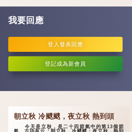
我要回應
登入
發表回應
登記
成為新會員
朝立秋 冷颼颼，夜立秋 熱到頭
今天是立秋，是二十四節氣中的第13個節
氣。古語有云「朝立秋，冷颼颼；夜立秋，熱到