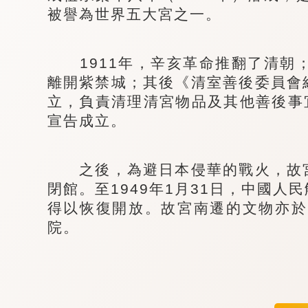
被譽為世界五大宮之一。
1911年，辛亥革命推翻了清朝；1
離開紫禁城；其後《清室善後委員會
立，負責清理清宮物品及其他善後事宜
宣告成立。
之後，為避日本侵華的戰火，故宮
閉館。至1949年1月31日，中國
得以恢復開放。故宮南遷的文物亦於
院。