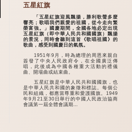
五星紅旗
「五星紅旗迎風飄揚，勝利歌聲多麼
響亮；歌唱我們親愛的祖國，從今走向繁
榮富強。」國慶期間，全國各地必定出現
五星紅旗（即中華人民共和國國旗）飄揚
的景況，同時會聽到這首《歌唱祖國》的
歌曲，感受到國慶日的氣氛。
1951年9月，時為總理的周恩來親自
簽發了中央人民政府令，在全國廣泛傳
唱，此後成為中國各種重大活動的禮儀
曲、開場曲或結束曲。
五星紅旗是中華人民共和國國旗，也
是中華人民共和國的象徵和標誌。每個公
民和組織，都應當尊重和愛護國旗。1949
年9月21至30日舉行的中國人民政治協商
會議第一屆全體會議期...