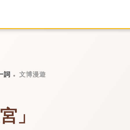
一詞
文博漫遊
故宮」