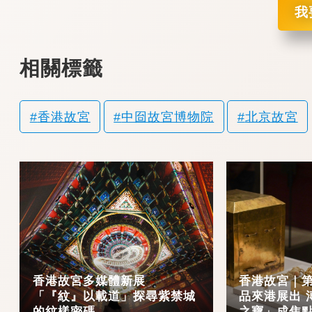
我
相關標籤
香港故宮
中囼故宮博物院
北京故宮
香港故宮多媒體新展
香港故宮｜第
「『紋』以載道」探尋紫禁城
品來港展出 
的紋樣密碼
之寶」成焦