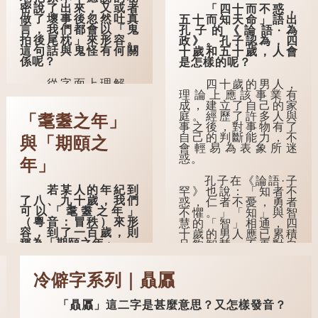
密說了出來，又或者
「四十而不惑，
做了壞事後忽然吐真
五十而知天命」語出
言，我們都會以「鬼
孔子的《論語·為
拍後尾枕」來形容。
政》。孔子認為，四
這句話與鬼怪有何關
十歲和五十歲，人會
係呢？
是怎樣的呢？
從字面上理解，
四十歲的男人，
「後尾枕」的本字應
理論上應該事業有
為「䪴」（普通話：
成，建立了自己的家
zhěn，與「枕」同
庭。經歷了許多人與
「耄耋之年」
音）。《說文解
事之後，對事物有了
字》：「䪴，項枕
自己的判斷能力，不
與「期頤之
也。」意思是頭後部
會輕易為表象所迷
與枕頭接觸的地方。
惑。
年」
民間流傳有一種
孔子在《論語·子
若某人的年紀到
說法，人會將一些不
罕》也說：「知者不
了八、九十歲，我們
欲為人所知的記憶藏
惑，仁者不憂，勇者
可以「耄耋之年」
於頸後之處。如果忽
不懼。」「知」與智
（粵音：冒秩）來形
然吐真言，就好像被
慧的「智」相通，四
容，到了一百歲，則
不明東西（如鬼魂）
十歲的男人應已累積
稱為「期頤之年」。
在後腦拍了一下，藏
足夠智慧，不再對自
在腦中的秘密便脫口
己的人生感到困惑、
「耄」指兩鬢斑
而出。因此「鬼拍...
憂慮與恐懼。
白的老人家，亦含有
冷僻字系列｜贔屭
思想紊亂的意思；
「耋」更有跌倒的意
「贔屭」這二字是甚麼意思？又怎樣發音？
思，也是用來形容老