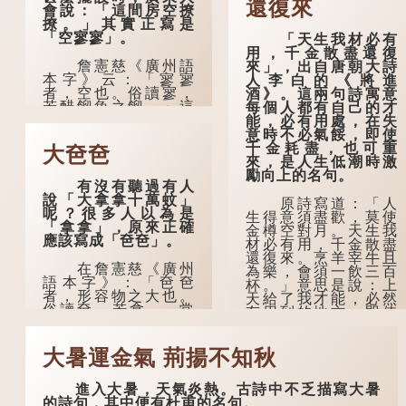
還復來
會說：「這間房空撩
撩。」其實正寫是
「空寥寥」。
「天生我材必有
用，千金散盡還復
詹憲慈《廣州語
來」，出自唐朝大詩
本字》云：「寥寥
人李白的《將進
者，空也。俗讀寥，
酒》。這兩句詩寓意
若醋餾魚之餾。」這
每個人都有自己的才
個字在古代已經出
能，必有用處，在失
現。徐鉉與段玉裁的
意時不必氣餒，即使
《說文》注本中，
千金耗盡，也可重
大夿夿
「寥」是「廫」的篆
來，是人生低潮時激
形，解作空渺、空
勵向上的名句。
有沒有聽過有人
虛。如《列仙傳·安期
說「大拿拿十萬蚊」
先生》載琊阜老人故
原詩寫道：「人
呢？很多人以為是
事，以「寥寥安期，
生得意須盡歡，莫使
「拿拿」，原來正確
虛質高清」形容空虛
金樽空對月。天生我
應該寫成「夿夿」。
無所事事。
材必有用，千金散盡
還復來。烹羊宰牛且
在詹憲慈《廣州
為樂，會須一飲三百
語本字》：「夿夿
杯。」意思是說：上
者，形容物之大也。
天給了我才能，必然
俗讀夿，若拿……常
有用到的地方；即使
語有曰『一個銀錢大
千金散去，也終會重
夿夿』。」
新得到。
大暑運金氣 荊揚不知秋
「夿」形容大，
李白作此詩時，
「一個銀錢大夿
大約是天寶十一年。
進入大暑，天氣炎熱。古詩中不乏描寫大暑
夿」，就形容金錢數
當時他已被唐玄宗賜
的詩句，其中便有杜甫的名句。
量之大了。「大夿夿