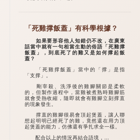
「死雞撑飯蓋」有科學根據？
如果要形容他人知錯仍不改，在廣東
話當中就有一句相當生動的俗語「死雞撑
飯蓋」，到底死了的雞又是如何撑起飯
蓋？
「死雞撑飯蓋」當中的「撑」是指
「支撑」。
剛宰殺、洗淨後的雞腳關節是柔軟
的，但製作過程中，當雞被煮熟時雞腳筋
就會受熱收縮，隨即就會有雞腳立刻撑直
的現象發生。
撑直的雞腳很易會頂起煲蓋，讓人聯
想起明明已經死了的雞，竟然還在用力頂
起煲蓋的能力，仿佛還有爭扎求全一樣。
配合以上的情況再結合語境，...