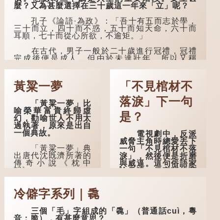
麼？又為甚麼選擇在三十歲這一年來「立」呢？
孔子《論語·為政》：「吾十有五而志於學，
三十而立，四十而不惑，五十而知天命，六十而
耳順，七十而從心所欲，不逾矩。」
在古代，男子一般於二十歲進行冠禮，冠禮
完成後便是成人，但由於未達壯年，所以又稱
「弱冠」。《禮記·曲禮》明確記載：「人生十年
曰幼，學；二十曰弱，冠；三十曰壯，有室。」
這說明三十歲在...
黃粱一夢
「不見棺材不
落淚」下一句
「黃粱一夢」比
喻榮華富貴終歸虛
是？
幻，勸喻世人不用太
過執著，原來是出自
一個典故。
電視劇中，反派
威脅主角時總愛丟下
「黃粱一夢」典
一句「不見棺材不落
出唐代沈既濟所著的
淚」，然後便是折磨
傳奇小說《枕中
與威逼。這句俗語家
記》。
喻戶曉，但它背後藏
着怎樣的故事呢？
典故是這樣的：
冷僻字系列｜毳
唐朝開元年間，有一
「不見棺材不落
個窮困潦倒的盧姓書
淚」的原句，有說法
生，在上京赴考的途
是「不見棺材不下
三個「毛」字組成的「毳」（普通話cuì，粵
中經過一間旅店休
淚」或「不見親棺不
音：脆），有甚麼意思？