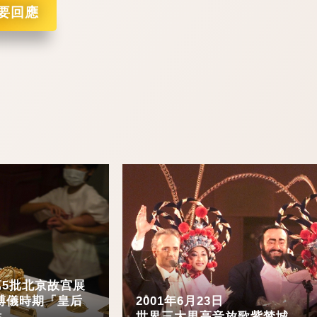
要回應
5批北京故宫展
溥儀時期「皇后
2001年6月23日
點
世界三大男高音放歌紫禁城