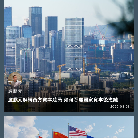
盧麒元
盧麒元解構西方資本殖民 如何吞噬國家資本後撤離
2025-08-08