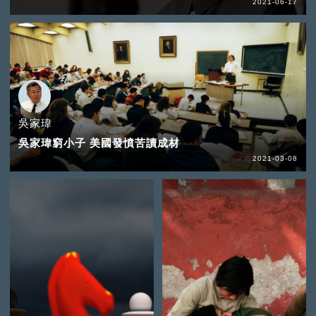
2021-06-17
吳家瑋
吳家瑋窮小子 美國發憤苦讀成材
2021-03-08