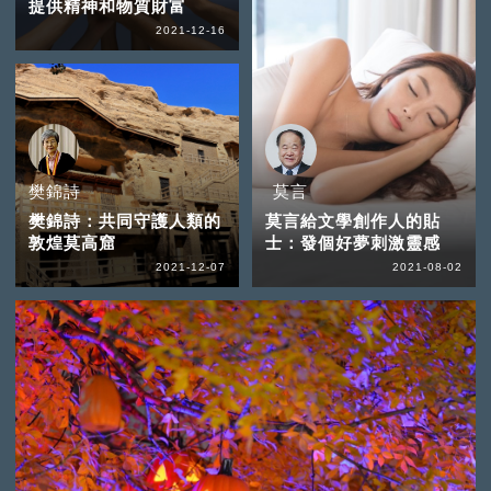
提供精神和物質財富
2021-12-16
樊錦詩
莫言
樊錦詩：共同守護人類的
莫言給文學創作人的貼
敦煌莫高窟
士：發個好夢刺激靈感
2021-12-07
2021-08-02