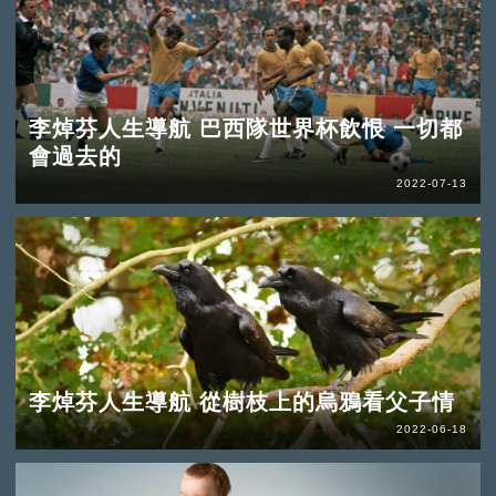
李焯芬人生導航 巴西隊世界杯飲恨 一切都
會過去的
2022-07-13
李焯芬人生導航 從樹枝上的烏鴉看父子情
2022-06-18