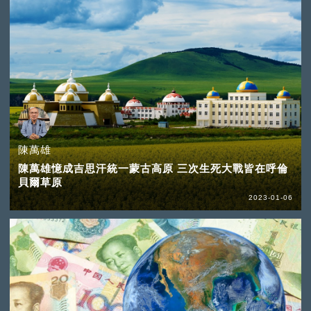
陳萬雄
陳萬雄憶成吉思汗統一蒙古高原 三次生死大戰皆在呼倫
貝爾草原
2023-01-06