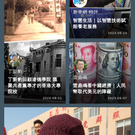
新華網 時評
智慧生活｜以智慧技術賦
能養老服務
2023-06-13
丁新豹
雷鼎鳴
丁新豹回顧達德學院 匯
聚共產黨專才的香港大專
雷鼎鳴看中國經濟｜人民
院校
幣取代美元的障礙
2024-08-01
2023-06-07