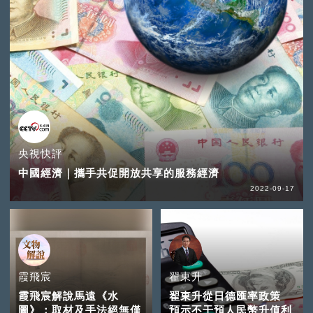
央視快評
中國經濟｜攜手共促開放共享的服務經濟
2022-09-17
霞飛宸
翟東升
霞飛宸解說馬遠《水
翟東升從日德匯率政策
圖》：取材及手法絕無僅
預示不干預人民幣升值利