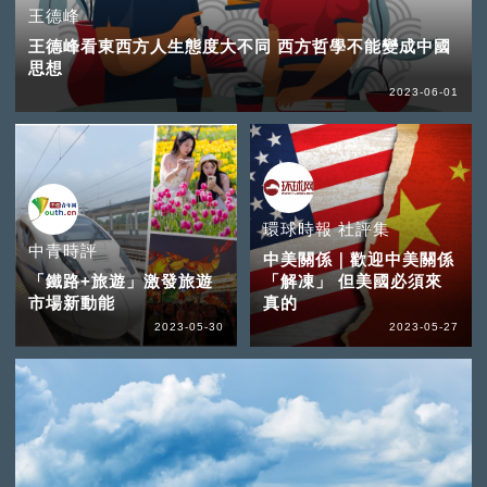
王德峰
王德峰看東西方人生態度大不同 西方哲學不能變成中國
思想
2023-06-01
環球時報 社評集
中青時評
中美關係｜歡迎中美關係
「鐵路+旅遊」激發旅遊
「解凍」 但美國必須來
市場新動能
真的
2023-05-30
2023-05-27