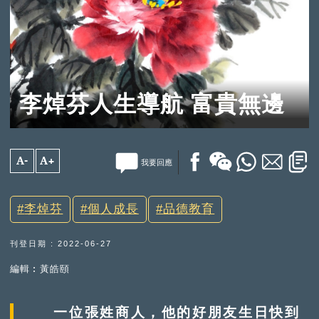
李焯芬人生導航 富貴無邊
A-
A+
我要回應
李焯芬
個人成長
品德教育
刊登日期 : 2022-06-27
編輯︰黃皓頤
一位張姓商人，他的好朋友生日快到