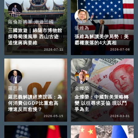
羅倫斯將軍 潮遊三國
張維為
三國旅遊｜綿陽市博物館
探尋蜀漢風華 西山古迹
張維為解讀美伊局勢：美
追憶蔣琬姜維
霸權衰落的4大真相
2026-07-11
2026-07-08
羅思義
金燦榮
羅思義解讀經濟誤區：為
金燦榮：中國對美策略轉
何消費佔GDP比重愈高
變 以往尋求妥協 現以鬥
增速反而愈慢？
爭為主
2026-05-15
2026-03-31