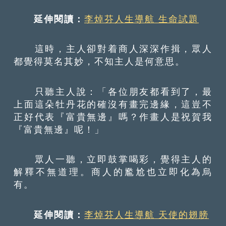
延伸閱讀：
李焯芬人生導航 生命試題
這時，主人卻對着商人深深作揖，眾人
都覺得莫名其妙，不知主人是何意思。
只聽主人說：「各位朋友都看到了，最
上面這朵牡丹花的確沒有畫完邊緣，這豈不
正好代表『富貴無邊』嗎？作畫人是祝賀我
『富貴無邊』呢！」
眾人一聽，立即鼓掌喝彩，覺得主人的
解釋不無道理。商人的尷尬也立即化為烏
有。
延伸閱讀：
李焯芬人生導航 天使的翅膀