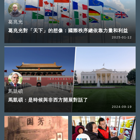
葛兆光
葛兆光對「天下」的想像：國際秩序總依靠力量和利益
2025-01-12
馬凱碩
馬凱碩：是時候與非西方開展對話了
2024-09-19