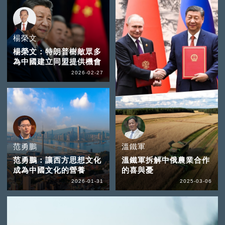
楊榮文
楊榮文：特朗普樹敵眾多
為中國建立同盟提供機會
2026-02-27
范勇鵬
溫鐵軍
范勇鵬：讓西方思想文化
溫鐵軍拆解中俄農業合作
成為中國文化的營養
的喜與憂
2026-01-31
2025-03-06