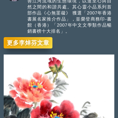
善江河流域的生態環境，以達至心與自
然之間的和諧共處。其心靈小品系列首
部作品《心無罣礙》 獲選「2007年香港
書展名家推介作品」，並榮登商務印-書
館（香港）「2007年中文文學類作品暢
銷書榜十大排名」。
更多李焯芬文章