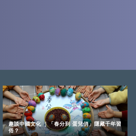
趣談中國文化 ｜「春分到 蛋兒俏」隱藏千年習
俗？