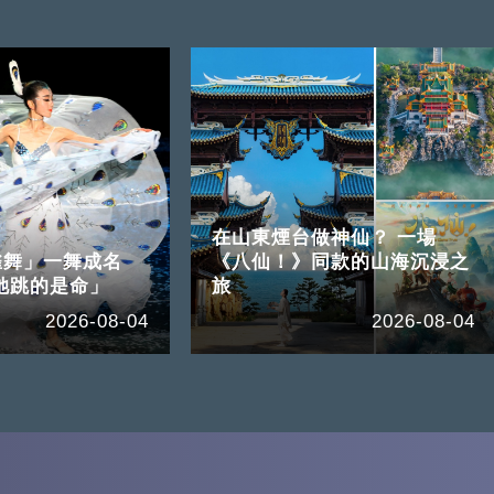
在山東煙台做神仙？ 一場
雀舞」一舞成名
《八仙！》同款的山海沉浸之
她跳的是命」
旅
2026-08-04
2026-08-04