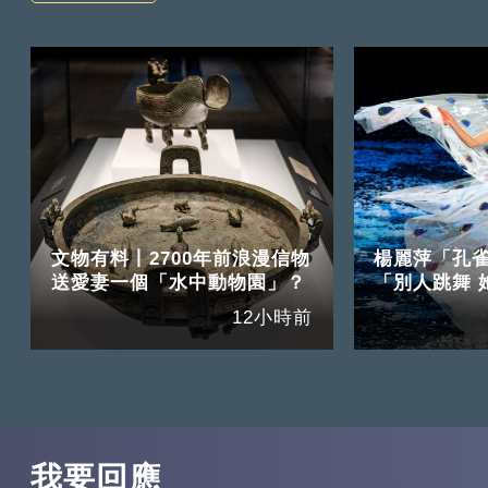
文物有料丨2700年前浪漫信物
楊麗萍「孔
送愛妻一個「水中動物園」？
「別人跳舞 
12小時前
我要回應