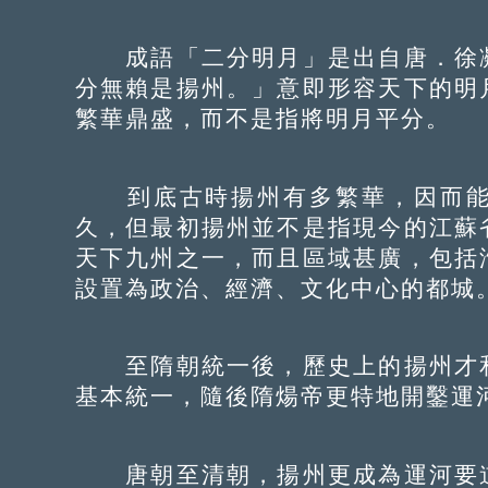
成語「二分明月」是出自唐．徐凝
分無賴是揚州。」意即形容天下的明
繁華鼎盛，而不是指將明月平分。
到底古時揚州有多繁華，因而能
久，但最初揚州並不是指現今的江蘇
天下九州之一，而且區域甚廣，包括
設置為政治、經濟、文化中心的都城
至隋朝統一後，歷史上的揚州才和
基本統一，隨後隋煬帝更特地開鑿運
唐朝至清朝，揚州更成為運河要道