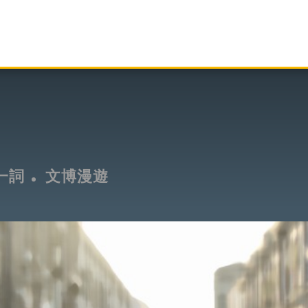
一詞
文博漫遊