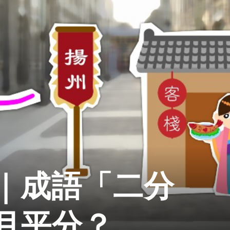
｜成語「二分
月平分？