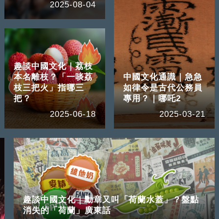
2025-08-04
趣談中國文化｜荔枝
本名離枝？「一啖荔
中國文化通識｜急急
枝三把火」指哪三
如律令是古代公務員
把？
專用？｜哪吒2
2025-06-18
2025-03-21
趣談中國文化｜勳章又叫「荷蘭水蓋」？盤點
消失的「荷蘭」廣東話