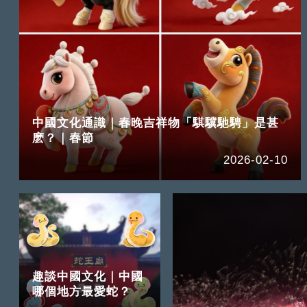
中國文化通識｜春晚吉祥物「騏驥馳騁」是甚
麽？｜春節
2026-02-10
趣談中國文化｜中國
哪個地方最愛蛇？