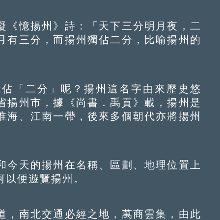
《憶揚州》詩：「天下三分明月夜，二
月有三分，而揚州獨佔二分，比喻揚州的
佔「二分」呢？揚州這名字由來歷史悠
省揚州市，據《尚書．禹貢》載，揚州是
淮海、江南一帶，後來多個朝代亦將揚州
。
今天的揚州在名稱、區劃、地理位置上
河以便遊覽揚州。
，南北交通必經之地，萬商雲集，由此