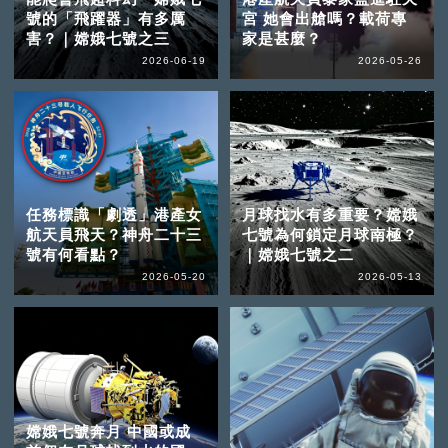
號的「飛躍器」有多厲
宮 她會出艙嗎？載荷專
害？｜嫦娥七號之三
家是甚麼？
2026-06-19
2026-05-26
任務標識「劇透」港產女
月球找水有多重要？嫦娥
航天員飛天？神舟二十三
七號為何鎖定月球南極？
號有何看點？
｜嫦娥七號之二
2026-05-20
2026-05-13
嫦娥七號奔月 中國或成