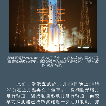
嫦娥五號於2020年11月24日升空，若任務成功中國將成為
繼美國和前蘇聯後，第3個取得月球樣本的國家。（圖片來
源:視覺中國）
此前，嫦娥五號於11月29日晚上20時
23分在近月點再次「煞車」，從橢圓形環月
飛行軌道，變成近圓形環月飛行軌道，而較
早前探測器已成功實施過一次近月制動。據