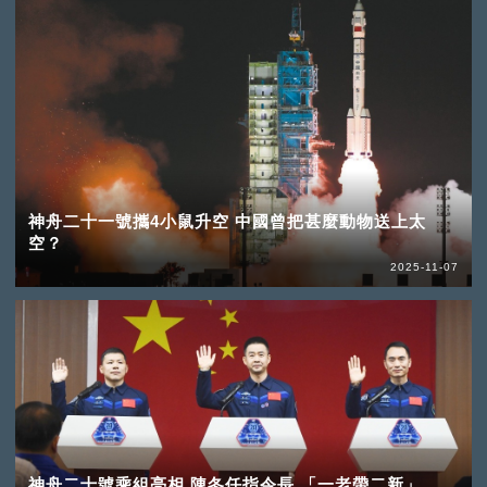
神舟二十一號攜4小鼠升空 中國曾把甚麼動物送上太
空？
2025-11-07
神舟二十號乘組亮相 陳冬任指令長 「一老帶二新」