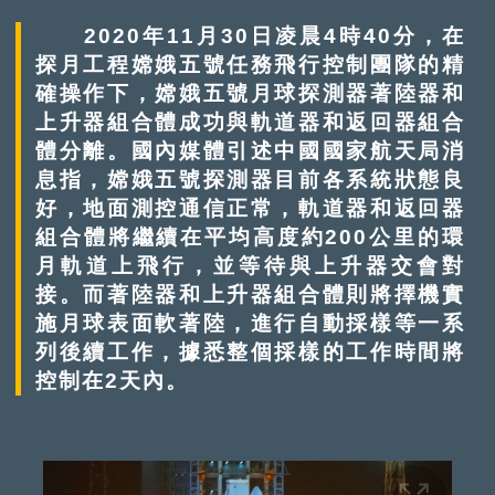
2020年11月30日凌晨4時40分，在
探月工程嫦娥五號任務飛行控制團隊的精
確操作下，嫦娥五號月球探測器著陸器和
上升器組合體成功與軌道器和返回器組合
體分離。國內媒體引述中國國家航天局消
息指，嫦娥五號探測器目前各系統狀態良
好，地面測控通信正常，軌道器和返回器
組合體將繼續在平均高度約200公里的環
月軌道上飛行，並等待與上升器交會對
接。而著陸器和上升器組合體則將擇機實
施月球表面軟著陸，進行自動採樣等一系
列後續工作，據悉整個採樣的工作時間將
控制在2天內。