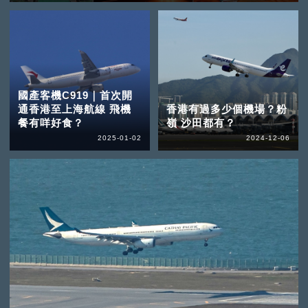
國產客機C919｜首次開
通香港至上海航線 飛機
香港有過多少個機場？粉
餐有咩好食？
嶺 沙田都有？
2025-01-02
2024-12-06