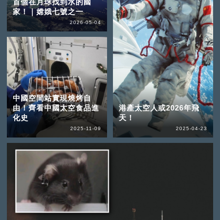
首個在月球找到水的國
家！｜嫦娥七號之一
2026-05-04
中國空間站實現燒烤自
由！齊看中國太空食品進
港產太空人或2026年飛
化史
天！
2025-11-09
2025-04-23