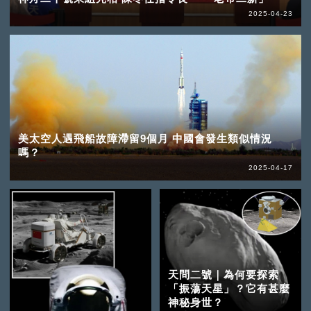
2025-04-23
美太空人遇飛船故障滯留9個月 中國會發生類似情況
嗎？
2025-04-17
天問二號｜為何要探索
「振蕩天星」？它有甚麼
神秘身世？