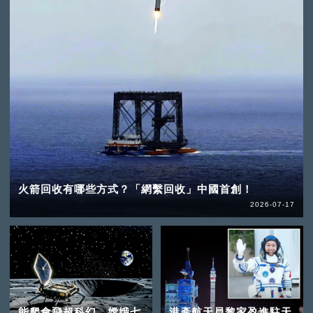
火箭回收有哪些方式？「網繫回收」中國首創！
2026-07-17
能爬會飛超科幻 嫦娥七
港產航天員黎家盈進駐天