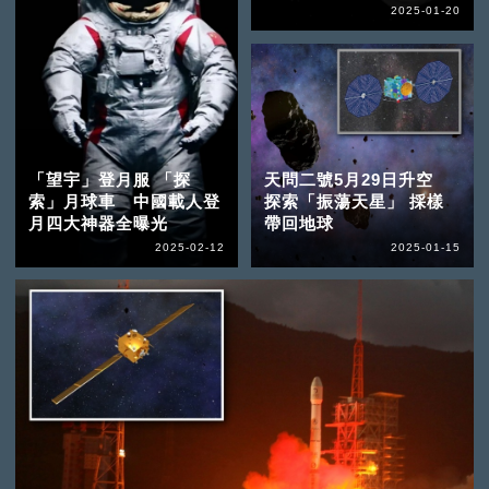
2025-01-20
「望宇」登月服 「探
天問二號5月29日升空
索」月球車 中國載人登
探索「振蕩天星」 採樣
月四大神器全曝光
帶回地球
2025-02-12
2025-01-15