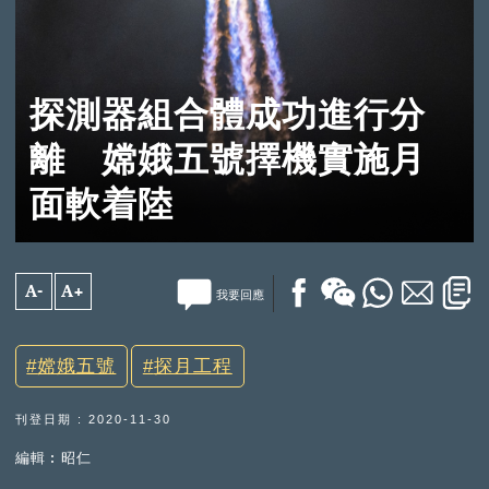
探測器組合體成功進行分
離 嫦娥五號擇機實施月
面軟着陸
A-
A+
我要回應
嫦娥五號
探月工程
刊登日期 : 2020-11-30
編輯︰昭仁