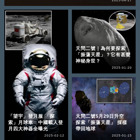
2025-04-17
天問二號｜為何要探索
「振蕩天星」？它有甚麼
神秘身世？
2025-01-20
「望宇」登月服 「探
天問二號5月29日升空
索」月球車 中國載人登
探索「振蕩天星」 採樣
月四大神器全曝光
帶回地球
2025-02-12
2025-01-15