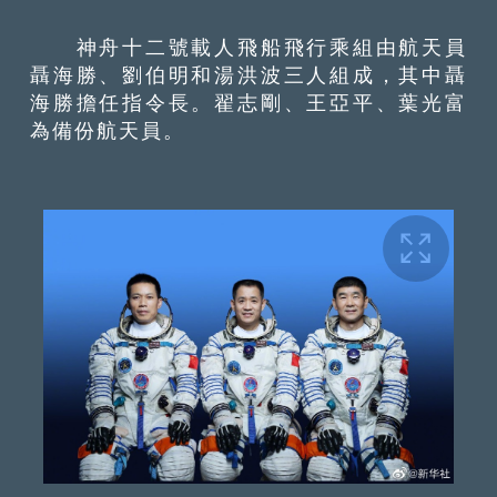
神舟十二號載人飛船飛行乘組由航天員
聶海勝、劉伯明和湯洪波三人組成，其中聶
海勝擔任指令長。翟志剛、王亞平、葉光富
為備份航天員。