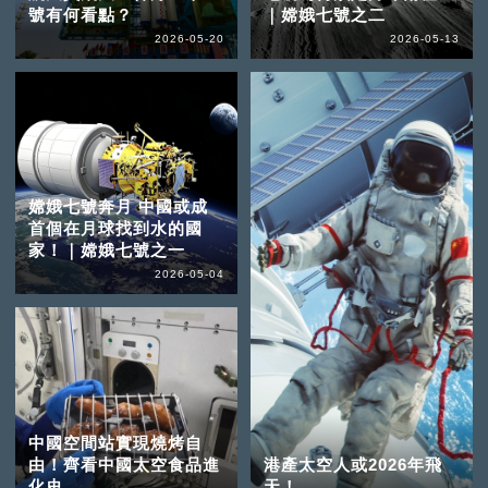
號有何看點？
｜嫦娥七號之二
2026-05-20
2026-05-13
嫦娥七號奔月 中國或成
首個在月球找到水的國
家！｜嫦娥七號之一
2026-05-04
中國空間站實現燒烤自
由！齊看中國太空食品進
港產太空人或2026年飛
化史
天！