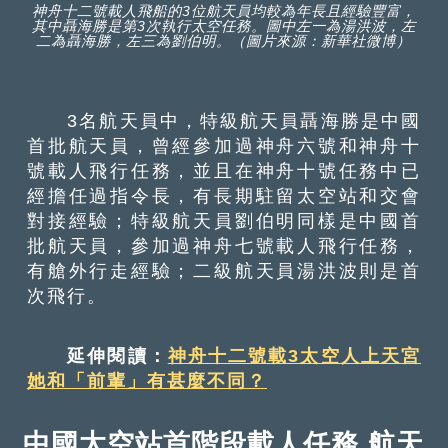
神舟十二號載人飛船的3位航天員均較為年長且經驗豐富，
其中聶海勝是第3次執行太空任務。圖中左一為湯洪波，左
二為聶海勝，左三為劉伯明。（圖片來源：新華社微博）
3名航天員中，特級航天員聶海勝是中國
首批航天員，曾經參加過神舟六號和神舟十
號載人飛行任務，並且在神舟十號任務中已
經擔任過指令長，有長期駐留太空站和交會
對接經驗；特級航天員劉伯明同樣是中國首
批航天員，參加過神舟七號載人飛行任務，
有艙外行走經驗；二級航天員湯洪波則是首
次飛行。
延伸閱讀：
神舟十二號載3太空人上天宮
她和「前輩」有甚麼不同？
中國太空站首階段載人任務 航天