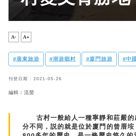
A-
A+
廣東旅遊
潮遊鄉村
廈門旅遊
中
刊登日期 : 2021-05-26
編輯︰流螢
古村一般給人一種寧靜和莊嚴的感
分不同，説的就是位於廈門的曾厝垵
800多年的歷史，是一條歷史悠久