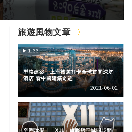
旅遊風物文章
1:33
型格建築｜上海旅遊打卡全球首間深坑
酒店 看中國建築奇迹
2021-06-02
至潮玩樂｜「X11」旗艦店三城同步開