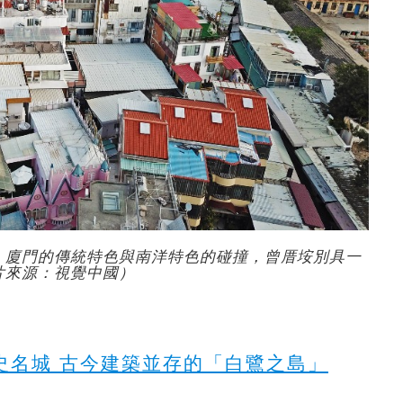
，廈門的傳統特色與南洋特色的碰撞，曾厝垵別具一
片來源：視覺中國）
史名城 古今建築並存的「白鷺之島」