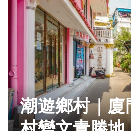
潮遊鄉村｜廈
村變文青勝地