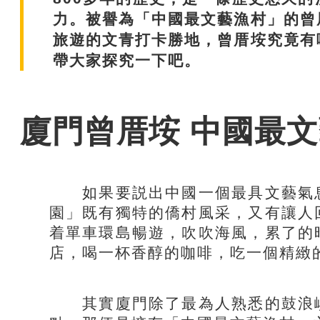
力。被譽為「中國最文藝漁村」的曾
旅遊的文青打卡勝地，曾厝垵究竟有
帶大家探究一下吧。
廈門曾厝垵 中國最文
如果要説出中國一個最具文藝氣息
園」既有獨特的僑村風采，又有讓人
着單車環島暢遊，吹吹海風，累了的
店，喝一杯香醇的咖啡，吃一個精緻
其實廈門除了最為人熟悉的鼓浪嶼