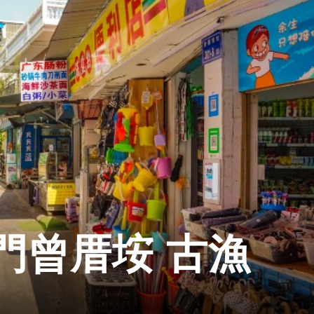
門曾厝垵 古漁