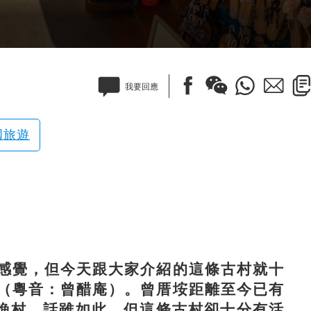
我要回應
國旅遊
覺，但今天跟大家介紹的這條古村就十
（粵音：曾醋庵）。曾厝垵距離至今已有
的漁村，話雖如此，但這條古村卻十分有活