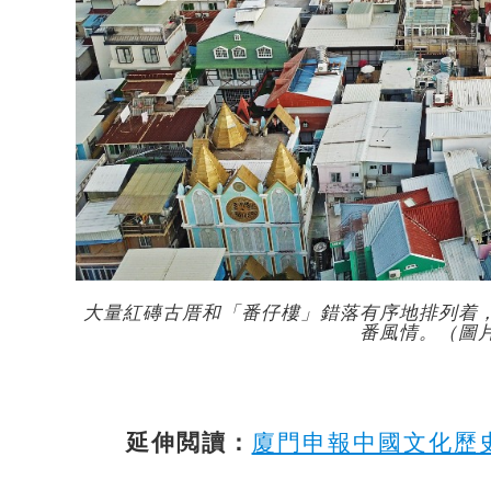
大量紅磚古厝和「番仔樓」錯落有序地排列着
番風情。（圖
延伸閲讀：
廈門申報中國文化歷