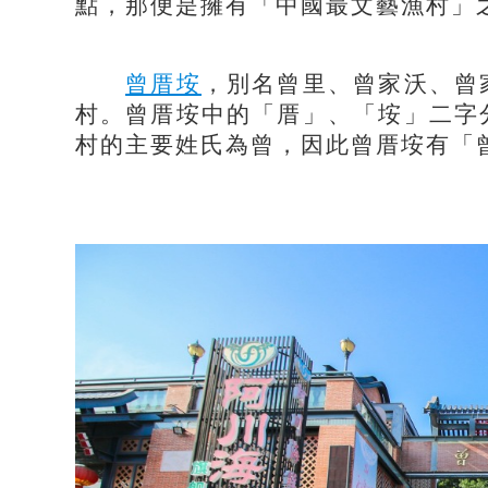
點，那便是擁有「中國最文藝漁村」
曾厝垵
，別名曾里、曾家沃、曾
村。曾厝垵中的「厝」、「垵」二字
村的主要姓氏為曾，因此曾厝垵有「