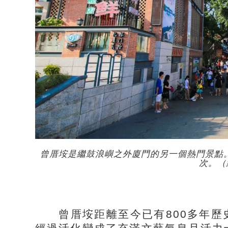
曾厝垵是繼鼓浪嶼之外廈門的另一個熱門景點。
次。（
曾厝垵距離至今已有800多年歷