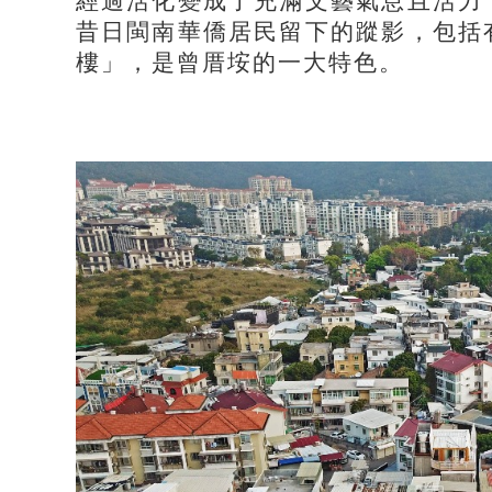
經過活化變成了充滿文藝氣息且活力
昔日閩南華僑居民留下的蹤影，包括
樓」，是曾厝垵的一大特色。