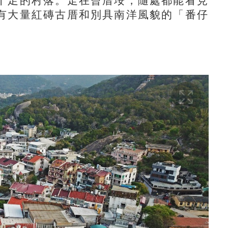
十足的村落。走在曾厝垵，隨處都能看見
有大量紅磚古厝和別具南洋風貌的「番仔