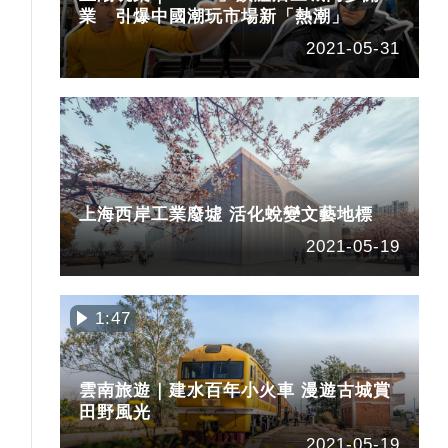
業 引爆中國潮玩市場新「熱潮」
2021-05-31
上海西岸工業廢墟 活化蛻變文藝地標
2021-05-19
1:47
雲南旅遊｜建水百年小火車 漫遊古城賞
田野風光
2021-05-19