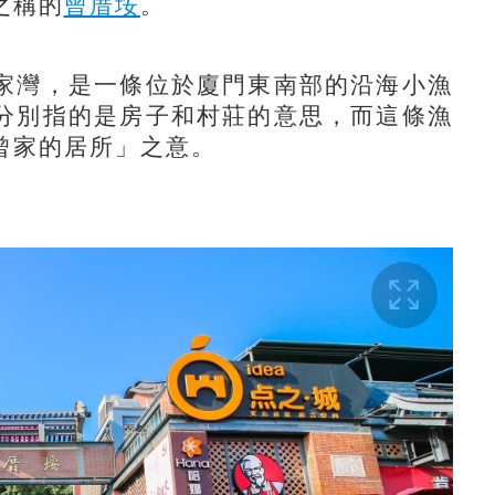
之稱的
曾厝垵
。
家灣，是一條位於廈門東南部的沿海小漁
分別指的是房子和村莊的意思，而這條漁
曾家的居所」之意。