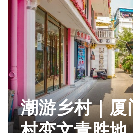
潮游乡村｜厦
村变文青胜地