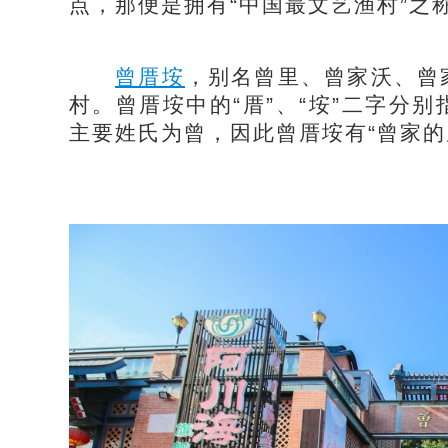
点，那便是拥有“中国最文艺渔村”之
曾厝垵
，别名曾里、曾家沃、曾
村。曾厝垵中的“厝”、“垵”二字分
主要姓氏为曾，因此曾厝垵有“曾家的