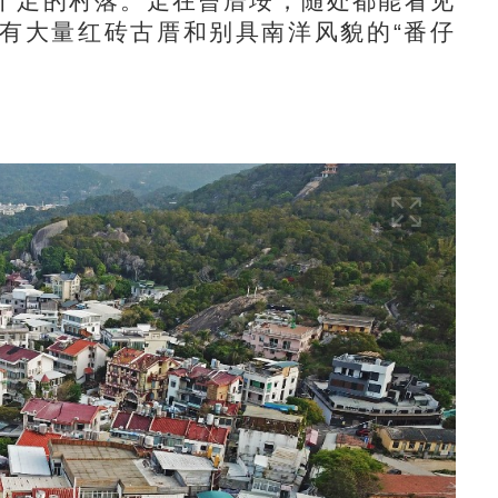
十足的村落。走在曾厝垵，随处都能看见
有大量红砖古厝和别具南洋风貌的“番仔