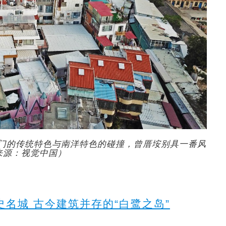
厦门的传统特色与南洋特色的碰撞，曾厝垵别具一番风
来源：视觉中国）
名城 古今建筑并存的“白鹭之岛”