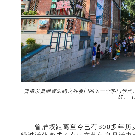
曾厝垵是继鼓浪屿之外厦门的另一个热门景点。
次。（
曾厝垵距离至今已有800多年历