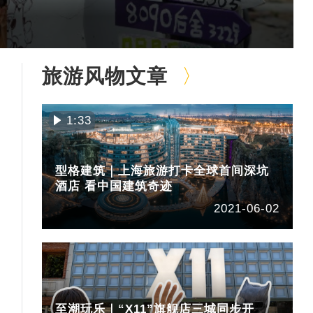
旅游风物文章
1:33
型格建筑｜上海旅游打卡全球首间深坑
酒店 看中国建筑奇迹
2021-06-02
至潮玩乐｜“X11”旗舰店三城同步开