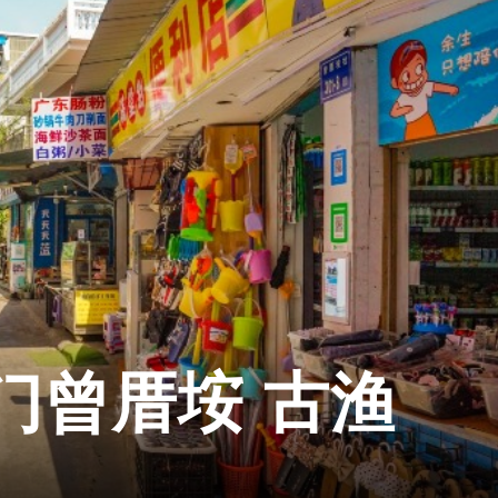
门曾厝垵 古渔