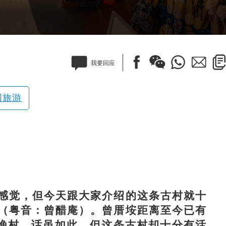
我要回应
国旅游
觉，但今天跟大家介绍的这条古村就十
（粤音：曾醋庵）。曾厝垵距离至今已有
的渔村，话虽如此，但这条古村却十分有活