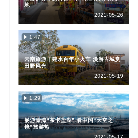
地
2021-05-26
1:47
云南旅游｜建水百年小火车 漫游古城赏
田野风光
2021-05-19
1:29
畅游青海“茶卡盐湖” 看中国“天空之
镜”旅游热
2021-05-17