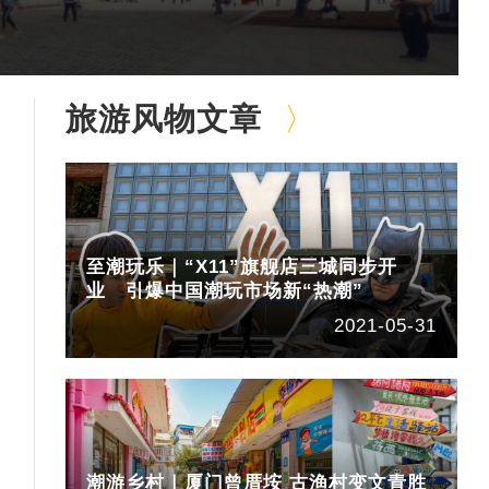
旅游风物文章
至潮玩乐｜“X11”旗舰店三城同步开
业 引爆中国潮玩市场新“热潮”
2021-05-31
潮游乡村｜厦门曾厝垵 古渔村变文青胜