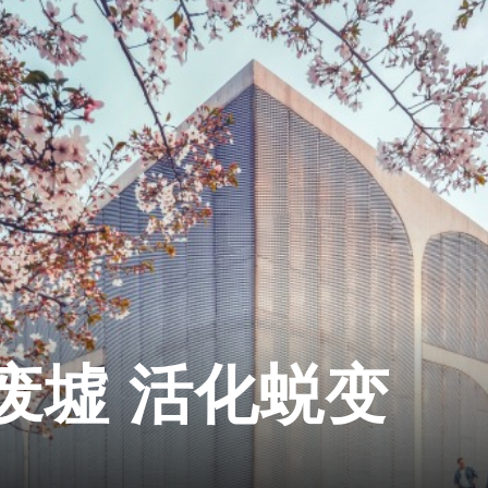
废墟 活化蜕变