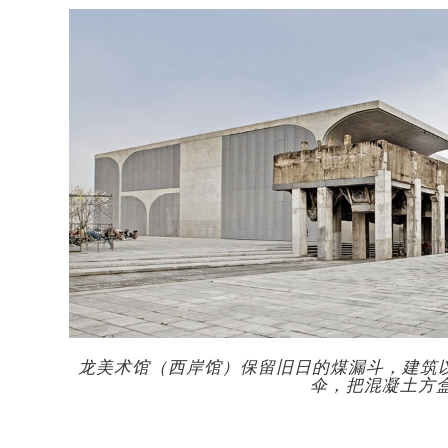
龙美术馆（西岸馆）保留旧日的煤漏斗，建筑以
伞，把混凝土方