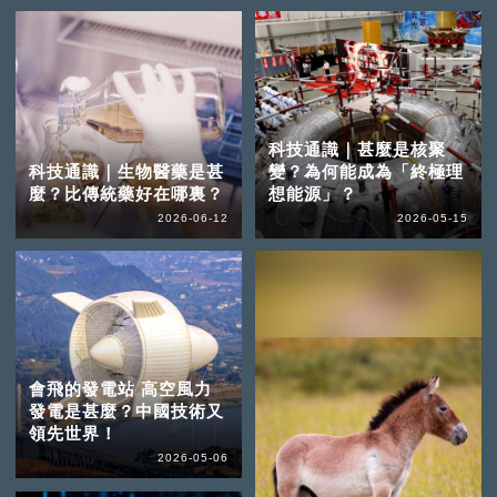
科技通識｜甚麼是核聚
科技通識｜生物醫藥是甚
變？為何能成為「終極理
麼？比傳統藥好在哪裏？
想能源」？
2026-06-12
2026-05-15
會飛的發電站 高空風力
發電是甚麼？中國技術又
領先世界！
2026-05-06