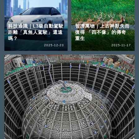
科技通識｜L3級自動駕駛
智護萬物｜上古神獸失而
距離「真無人駕駛」還遠
復得 「四不像」的傳奇
嗎？
重生
2025-12-23
2025-11-17