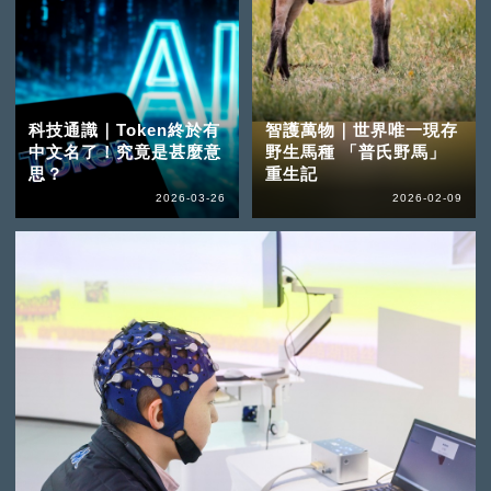
科技通識｜Token終於有
智護萬物｜世界唯一現存
中文名了！究竟是甚麼意
野生馬種 「普氏野馬」
思？
重生記
2026-03-26
2026-02-09