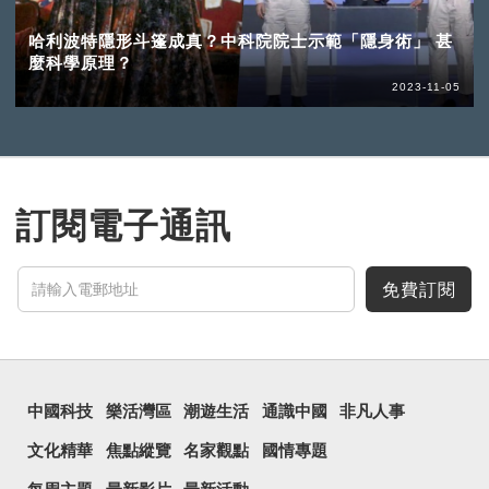
哈利波特隱形斗篷成真？中科院院士示範「隱身術」 甚
麼科學原理？
2023-11-05
訂閱電子通訊
免費訂閱
中國科技
樂活灣區
潮遊生活
通識中國
非凡人事
文化精華
焦點縱覽
名家觀點
國情專題