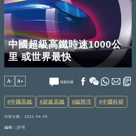
中國超級高鐵時速1000公
里 或世界最快
A-
A+
我要回應
中國高鐵
超級高鐵
磁懸浮
中國科研
刊登日期 : 2021-04-09
編輯︰許可