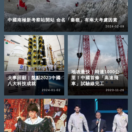
中國南極新考察站開站 命名「秦嶺」有兩大考慮因素
2024-02-09
地表最快｜時速1000公
大事回顧｜盤點2023中國
里！中國首條「高速飛
八大科技成就
車」試驗線完工
2024-01-02
2023-11-26