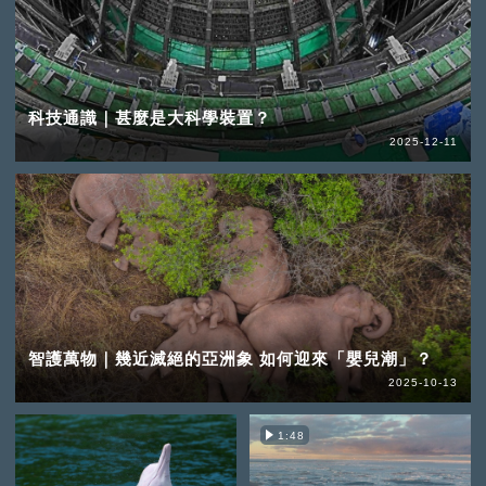
科技通識｜甚麼是大科學裝置？
2025-12-11
智護萬物｜幾近滅絕的亞洲象 如何迎來「嬰兒潮」？
2025-10-13
1:48