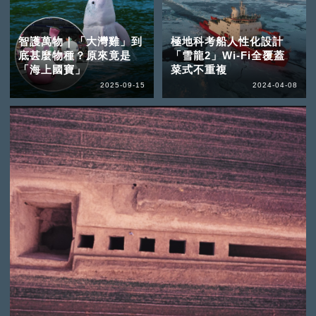
智護萬物｜「大灣雞」到
極地科考船人性化設計
底甚麼物種？原來竟是
「雪龍2」Wi-Fi全覆蓋
「海上國寶」
菜式不重複
2025-09-15
2024-04-08