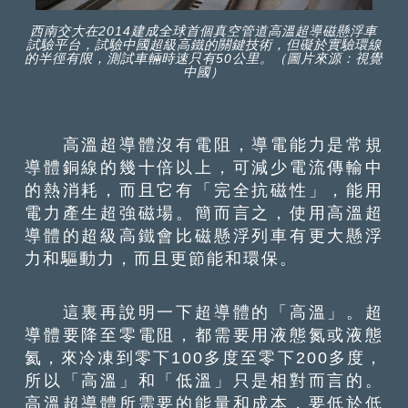
西南交大在2014建成全球首個真空管道高溫超導磁懸浮車
試驗平台，試驗中國超級高鐵的關鍵技術，但礙於實驗環線
的半徑有限，測試車輛時速只有50公里。（圖片來源：視覺
中國）
高溫超導體沒有電阻，導電能力是常規
導體銅線的幾十倍以上，可減少電流傳輸中
的熱消耗，而且它有「完全抗磁性」，能用
電力產生超強磁場。簡而言之，使用高溫超
導體的超級高鐵會比磁懸浮列車有更大懸浮
力和驅動力，而且更節能和環保。
這裏再說明一下超導體的「高溫」。超
導體要降至零電阻，都需要用液態氮或液態
氦，來冷凍到零下100多度至零下200多度，
所以「高溫」和「低溫」只是相對而言的。
高溫超導體所需要的能量和成本，要低於低