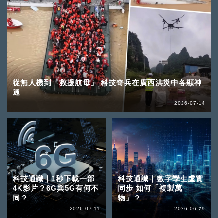
從無人機到「救援航母」 科技奇兵在廣西洪災中各顯神
通
2026-07-14
科技通識｜1秒下載一部
科技通識｜數字孿生虛實
4K影片？6G與5G有何不
同步 如何「複製萬
同？
物」？
2026-07-11
2026-06-29