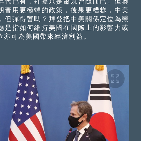
代已有，拜登只是蕭規曹隨而已。但奧
朗普用更極端的政策，後果更糟糕，中美
，但彈得響嗎？拜登把中美關係定位為競
應是指如何維持美國在國際上的影響力或
位亦可為美國帶來經濟利益。