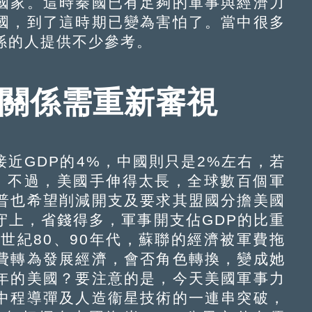
國家。這時秦國已有足夠的軍事與經濟力
國，到了這時期已變為害怕了。當中很多
係的人提供不少參考。
美關係需重新審視
GDP的4%，中國則只是2%左右，若
。不過，美國手伸得太長，全球數百個軍
普也希望削減開支及要求其盟國分擔美國
守上，省錢得多，軍事開支佔GDP的比重
世紀80、90年代，蘇聯的經濟被軍費拖
費轉為發展經濟，會否角色轉換，變成她
年的美國？要注意的是，今天美國軍事力
中程導彈及人造衞星技術的一連串突破，