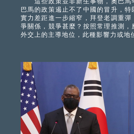
這些政策並非新生事物，奧巴馬年
巴馬的政策遏止不了中國的冒升，特
實力差距進一步縮窄，拜登老調重彈
爭關係，競爭甚麼？按照常理推測，
外交上的主導地位，此種影響力或地