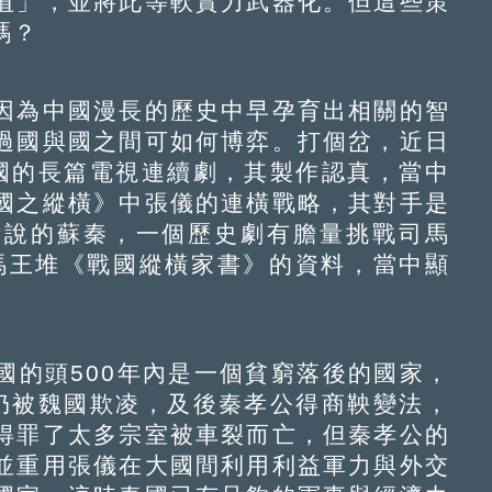
值」，並將此等軟實力武器化。但這些策
嗎？
為中國漫長的歷史中早孕育出相關的智
過國與國之間可如何博弈。打個岔，近日
國的長篇電視連續劇，其製作認真，當中
國之縱橫》中張儀的連橫戰略，其對手是
所說的蘇秦，一個歷史劇有膽量挑戰司馬
的馬王堆《戰國縱橫家書》的資料，當中顯
的頭500年內是一個貧窮落後的國家，
，仍被魏國欺凌，及後秦孝公得商鞅變法，
得罪了太多宗室被車裂而亡，但秦孝公的
並重用張儀在大國間利用利益軍力與外交