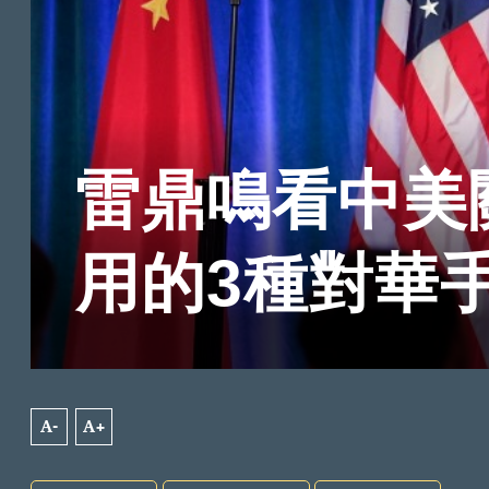
雷鼎鳴看中美
用的3種對華
A-
A+