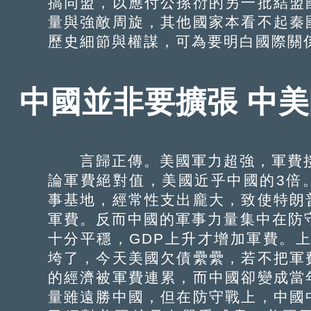
搞同盟，以應付公孫衍的另一批結盟
量與強敵周旋，其他國家本看不起秦
歷史細節與權謀，可為要明白國際關
中國並非要擴張 中
言歸正傳。美國軍力超強，軍費接近
論軍費絕對值，美國近乎中國的3倍
事基地，經常性支出龐大，致使特朗
軍費。反而中國的軍事力量集中在防
十分平穩，GDP上升才增加軍費。上
垮了，今天美國欠債纍纍，若不把軍
的經濟被軍費連累，而中國卻變成當
量雖遠勝中國，但在防守戰上，中國