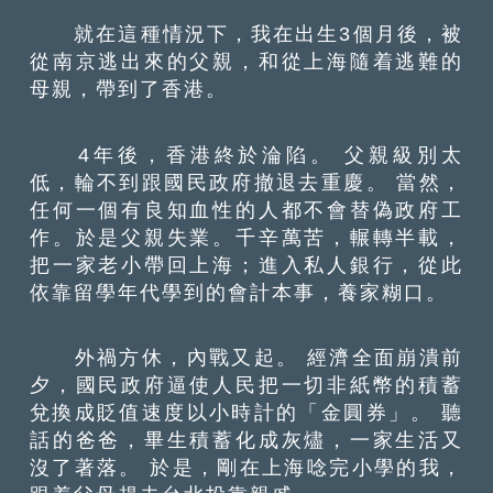
就在這種情況下，我在出生3個月後，被
從南京逃出來的父親，和從上海隨着逃難的
母親，帶到了香港。
4年後，香港終於淪陷。 父親級別太
低，輪不到跟國民政府撤退去重慶。 當然，
任何一個有良知血性的人都不會替偽政府工
作。於是父親失業。千辛萬苦，輾轉半載，
把一家老小帶回上海；進入私人銀行，從此
依靠留學年代學到的會計本事，養家糊口。
外禍方休，內戰又起。 經濟全面崩潰前
夕，國民政府逼使人民把一切非紙幣的積蓄
兌換成貶值速度以小時計的「金圓券」。 聽
話的爸爸，畢生積蓄化成灰燼，一家生活又
沒了著落。 於是，剛在上海唸完小學的我，