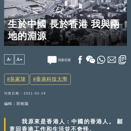
生於中國 長於香港 我與兩
地的淵源
A-
A+
我要回應
吳家瑋
香港科技大學
刊登日期 : 2021-02-19
編輯︰郭曉陽
我原來是香港人：中國的香港人。 願
意回香港工作和生活並不奇怪。