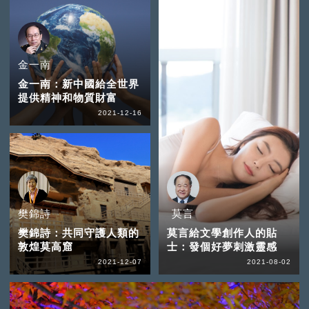
金一南
金一南：新中國給全世界
提供精神和物質財富
2021-12-16
樊錦詩
莫言
樊錦詩：共同守護人類的
莫言給文學創作人的貼
敦煌莫高窟
士：發個好夢刺激靈感
2021-12-07
2021-08-02