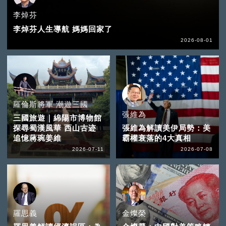
李焯芬
李焯芬人生導航 媽媽回家了
2026-08-01
羅倫斯將軍 潮遊三國
張維為
三國旅遊｜綿陽市博物館
探尋蜀漢風華 西山古迹
張維為解讀美伊局勢：美
追憶蔣琬姜維
霸權衰落的4大真相
2026-07-11
2026-07-08
羅思義
金燦榮