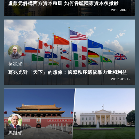
盧麒元解構西方資本殖民 如何吞噬國家資本後撤離
2025-08-08
葛兆光
葛兆光對「天下」的想像：國際秩序總依靠力量和利益
2025-01-12
馬凱碩