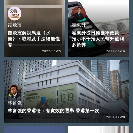
霞飛宸
翟東升
霞飛宸解說馬遠《水
翟東升從日德匯率政策
圖》：取材及手法絕無僅
預示不干預人民幣升值利
有
多於弊
2022-08-25
2022-08-16
林奮強
林奮強的香港情：有實效的選舉 香港第一次
2021-12-20