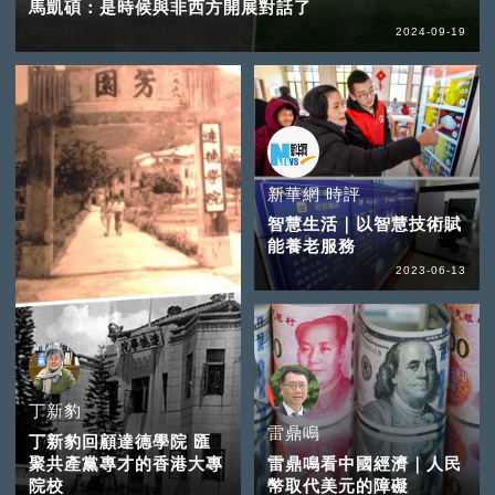
馬凱碩：是時候與非西方開展對話了
2024-09-19
新華網 時評
智慧生活｜以智慧技術賦
能養老服務
2023-06-13
丁新豹
雷鼎鳴
丁新豹回顧達德學院 匯
聚共產黨專才的香港大專
雷鼎鳴看中國經濟｜人民
院校
幣取代美元的障礙