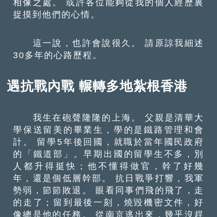
相像之處。 或許各位能夠從我的個人經歷裏
捉摸到他們的心情。
這一說，也許會說很久。 請原諒我細述
30多年的心路歷程。
遇抗戰內戰 輾轉多地紮根香港
我生在砲聲隆隆的上海。 父親是清華大
學保送留美的畢業生，學的是鐵路管理和會
計。 留學5年後回國，就職於當年國民政府
的「鐵道部」。早期出國的留學生不多，別
人都升得挺快；他不懂得做官，幹了好幾
年，還是個低層幹部。 抗日戰爭打響，我軍
勢弱，節節敗退。 眼看同事們飛的飛了，走
的走了；留到最後一刻，燒毀機密文件，好
像總是他的任務。 從南京逃出來，幾乎沒趕