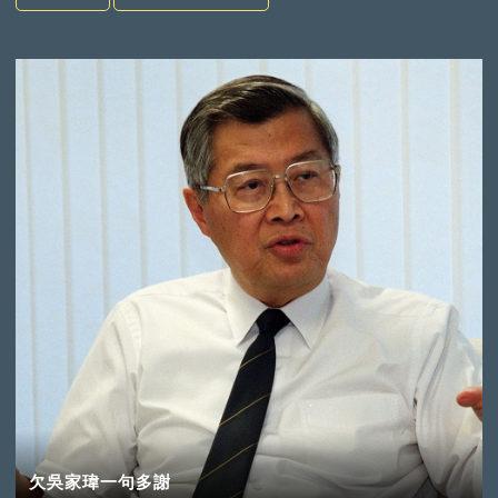
欠吳家瑋一句多謝