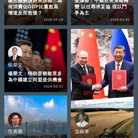
羅思義解讀經濟誤區：為
金燦榮：中國對美策略轉
何消費佔GDP比重愈高
變 以往尋求妥協 現以鬥
增速反而愈慢？
爭為主
2026-05-15
2026-03-31
楊榮文
楊榮文：特朗普樹敵眾多
為中國建立同盟提供機會
2026-02-27
范勇鵬
溫鐵軍