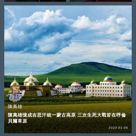
陳萬雄
陳萬雄憶成吉思汗統一蒙古高原 三次生死大戰皆在呼倫
貝爾草原
2023-01-06