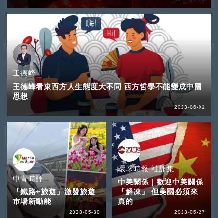
王德峰
王德峰看東西方人生態度大不同 西方哲學不能變成中國
思想
2023-06-01
環球時報 社評集
中青時評
中美關係｜歡迎中美關係
「鐵路+旅遊」激發旅遊
「解凍」 但美國必須來
市場新動能
真的
2023-05-30
2023-05-27