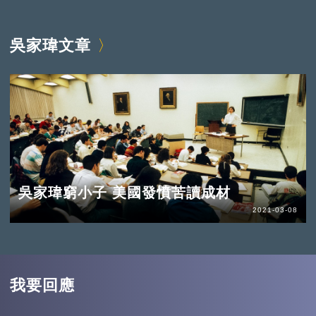
吳家瑋文章
吳家瑋窮小子 美國發憤苦讀成材
2021-03-08
我要回應