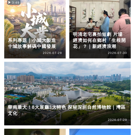
3:49
明清老宅裏拍短劇 片場
系列專題｜小城大製造
經濟如何在鄉村「生根開
十城故事解碼中國發展
花」？｜新經濟浪潮
2026-07-28
2026-07-30
華南最大！8大展廳3大特色 探秘深圳自然博物館｜灣區
文化
2026-07-29