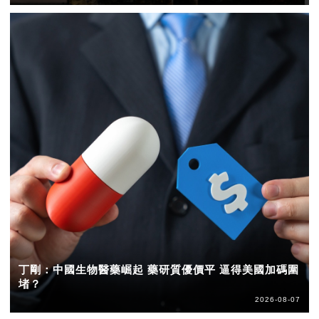
丁剛：中國生物醫藥崛起 藥研質優價平 逼得美國加碼圍
堵？
2026-08-07