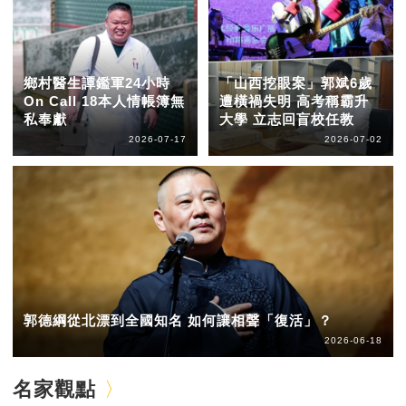
鄉村醫生譚鑑軍24小時
「山西挖眼案」郭斌6歲
On Call 18本人情帳簿無
遭橫禍失明 高考稱霸升
私奉獻
大學 立志回盲校任教
2026-07-17
2026-07-02
郭德綱從北漂到全國知名 如何讓相聲「復活」？
2026-06-18
名家觀點