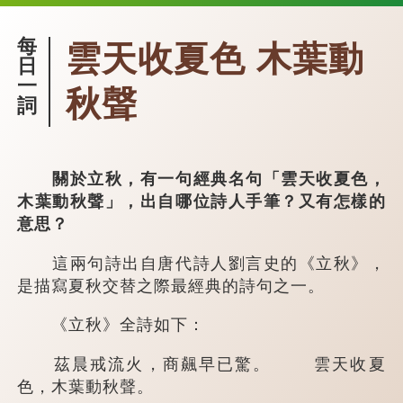
每
雲天收夏色 木葉動
日
一
秋聲
詞
關於立秋，有一句經典名句「雲天收夏色，
木葉動秋聲」，出自哪位詩人手筆？又有怎樣的
意思？
這兩句詩出自唐代詩人劉言史的《立秋》，
是描寫夏秋交替之際最經典的詩句之一。
《立秋》全詩如下：
茲晨戒流火，商飆早已驚。 雲天收夏
色，木葉動秋聲。