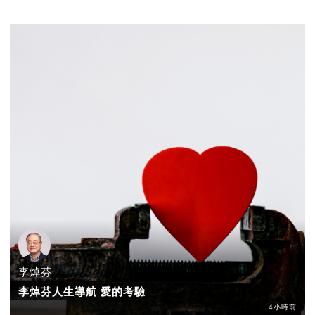
李焯芬
李焯芬人生導航 愛的考驗
4小時前