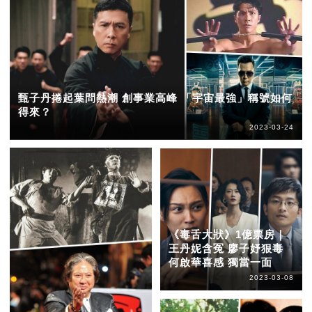
甄子丹捲起葉問熱潮 創事業高峰 「宇宙最強」稱號如何
得來？
2023-03-24
《毒舌大狀》1億票房｜
王丹妮含冤 廖子妤狠毒
何啟華喜感 獨當一面
2023-03-08