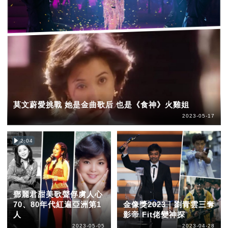
莫文蔚愛挑戰 她是金曲歌后 也是《食神》火雞姐
2023-05-17
2:04
鄧麗君甜美歌聲俘虜人心
70、80年代紅遍亞洲第1
金像獎2023｜劉青雲三奪
人
影帝 Fit佬變神探
2023-05-05
2023-04-28