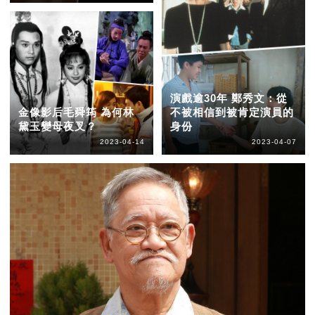
演戲逾30年 鄭秀文：從
金像影后毛舜筠 為何林
不被相信到被肯定演員的
黛玉變母夜叉？
身份
2023-04-14
2023-04-07