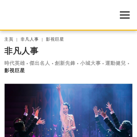
主頁
非凡人事
影視巨星
非凡人事
時代英雄
傑出名人
創新先鋒
小城大事
運動健兒
影視巨星