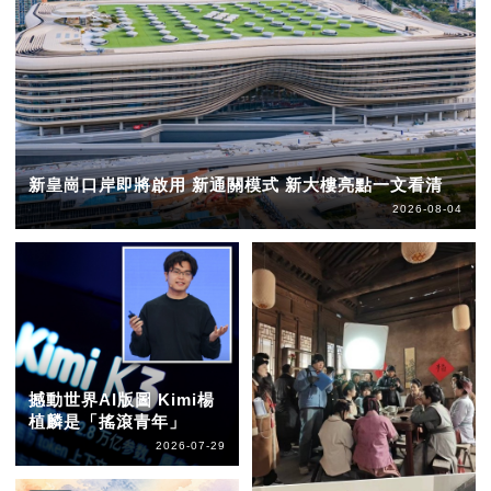
新皇崗口岸即將啟用 新通關模式 新大樓亮點一文看清
2026-08-04
撼動世界AI版圖 Kimi楊
植麟是「搖滾青年」
2026-07-29