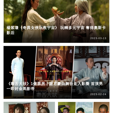
楊紫瓊《奇異女俠玩救宇宙》 玩轉多元宇宙 奪得奧斯卡
影后
2023-03-13
《毒舌大狀》1億票房｜謝君豪由舞台走入影圈 首演男
一即封金馬影帝
2023-02-24