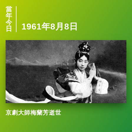
當
年
今
1961年8月8日
日
京劇大師梅蘭芳逝世