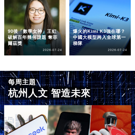
90後「數學女神」王虹
爆火的Kimi K3強在哪？
破解百年幾何謎題 奪菲
中國大模型跨入全球第一
爾茲獎
梯隊
2026-07-24
2026-07-24
每周主題
杭州人文 智造未來