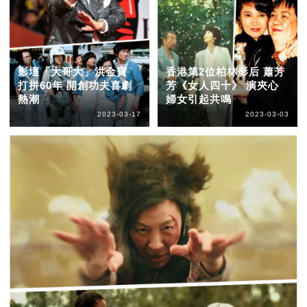
影壇「大哥大」洪金寶
香港第2位柏林影后 蕭芳
打拼60年 開創功夫喜劇
芳《女人四十》 演夾心
熱潮
婦女引起共鳴
2023-03-17
2023-03-03