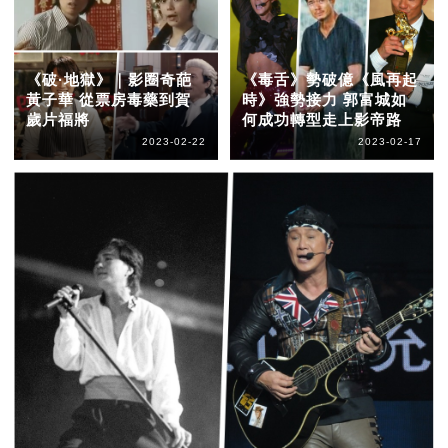
《破·地獄》｜影圈奇葩
《毒舌》勢破億《風再起
黃子華 從票房毒藥到賀
時》強勢接力 郭富城如
歲片福將
何成功轉型走上影帝路
2023-02-22
2023-02-17