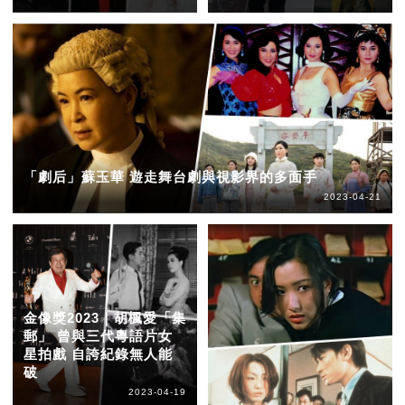
「劇后」蘇玉華 遊走舞台劇與視影界的多面手
2023-04-21
金像獎2023｜胡楓愛「集
郵」 曾與三代粵語片女
星拍戲 自誇紀錄無人能
破
2023-04-19