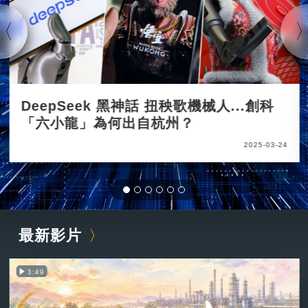
DeepSeek 黑神話 扭秧歌機械人...創科
「六小龍」為何出自杭州？
2025-03-24
最新影片
3:49