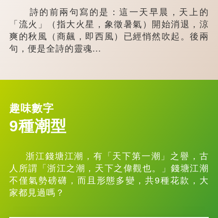
詩的前兩句寫的是：這一天早晨，天上的
「流火」（指大火星，象徵暑氣）開始消退，涼
爽的秋風（商飆，即西風）已經悄然吹起。後兩
句，便是全詩的靈魂...
趣味數字
9種潮型
浙江錢塘江潮，有「天下第一潮」之譽，古
人所謂「浙江之潮，天下之偉觀也。」錢塘江潮
不僅氣勢磅礴，而且形態多變，共9種花款，大
家都見過嗎？