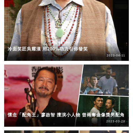
冷面笑匠吳耀漢 用200%功力引你發笑
2023-04-11
懷念「配角王」廖啟智 擅演小人物 曾兩奪金像獎男配角
2023-03-28