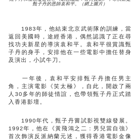
甄子丹的恩師袁和平。（網上圖片）
1983年，他結束北京武術隊的訓練，當
返回美國時，途經香港，偶然認識了正在尋
找功夫新星的導演袁和平。袁和平很賞識甄
子丹的身手，安排他在一些電影中擔任替身
及演出，小試牛刀。
一年後，袁和平安排甄子丹擔任男主
角，主演電影《笑太極》，自此，開啟了兩
人30多年的師徒情誼，也帶領甄子丹正式踏
入香港影壇。
1990年代，甄子丹嘗試影視雙線發展。
1992年，他在《黃飛鴻之二：男兒當自強》
首次飾演反派納蘭元述，獲得香港電影金像