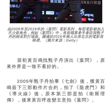
由2008年至2019年的《葉問》電影系列，每部電影都加入
不少新角色，例如《葉問3》中，有前職業拳手泰臣與甄子
丹的精采對打場面。圖攝於2016年兩人出席北京的電影首
映禮。（圖片來源：Getty）
當初黃百鳴找甄子丹演出《葉問》，原
來外界是一致不看好的。
2005年甄子丹拍畢《七劍》後，獲黃百
鳴簽下三部動作片合約，拍了《龍虎門》和
《導火線》後，原本第三部是拍《衛斯理
傳》，後來黃百呼改變主意拍《葉問》。