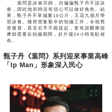
葉問是詠春宗師，但偏偏甄子丹不諳詠
春，因此他初時沒有信心可以做好角色。結
果，甄子丹不單減重10公斤，又花九個月學
習詠春。雖然密集艱辛的拍攝工作，令他舊
患復發，甚至右手不能提起，更有說醫療按
摩師需要在拍攝期間，於片場24小時長駐候
命。
甄子丹《葉問》系列迎來事業高峰
「Ip Man」形象深入民心