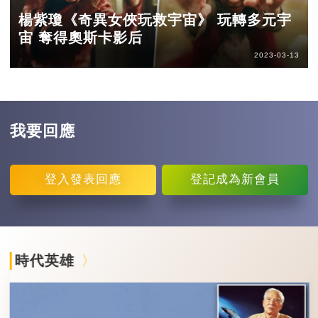
楊紫瓊《奇異女俠玩救宇宙》 玩轉多元宇
宙 奪得奧斯卡影后
2023-03-13
我要回應
登入
發表回應
登記
成為新會員
時代英雄