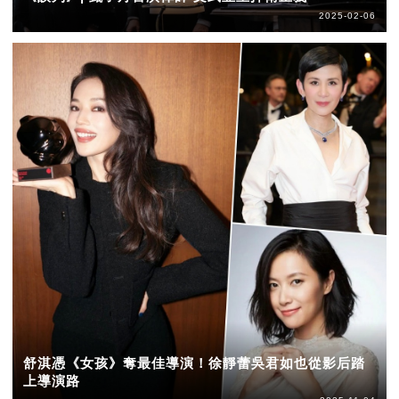
2025-02-06
舒淇憑《女孩》奪最佳導演！徐靜蕾吳君如也從影后踏
上導演路