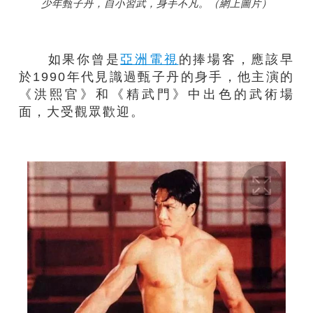
少年甄子丹，自小習武，身手不凡。（網上圖片）
如果你曾是
亞洲電視
的捧場客，應該早
於1990年代見識過甄子丹的身手，他主演的
《洪熙官》和《精武門》中出色的武術場
面，大受觀眾歡迎。