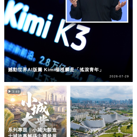
撼動世界AI版圖 Kimi楊植麟是「搖滾青年」
2026-07-29
3:49
系列專題｜小城大製造
十城故事解碼中國發展