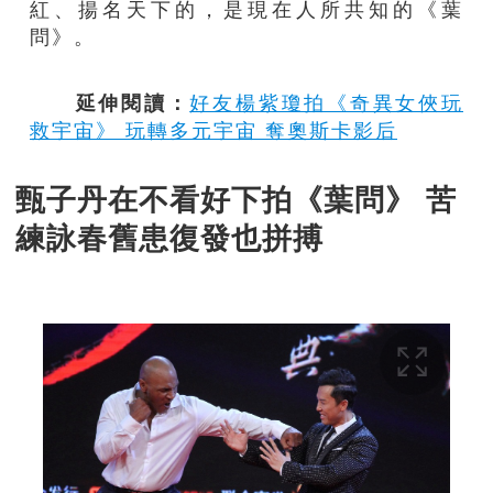
紅、揚名天下的，是現在人所共知的《葉
問》。
延伸閱讀：
好友楊紫瓊拍《奇異女俠玩
救宇宙》 玩轉多元宇宙 奪奧斯卡影后
甄子丹在不看好下拍《葉問》 苦
練詠春舊患復發也拼搏