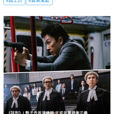
甄子丹
香港電影
《誤判》| 甄子丹首演律師 文武並重捍衛正義