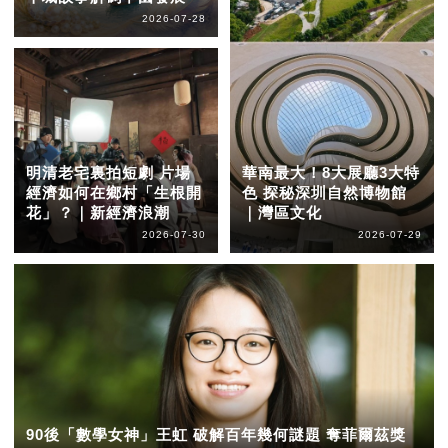
2026-07-28
明清老宅裏拍短劇 片場
華南最大！8大展廳3大特
經濟如何在鄉村「生根開
色 探秘深圳自然博物館
花」？｜新經濟浪潮
｜灣區文化
2026-07-30
2026-07-29
90後「數學女神」王虹 破解百年幾何謎題 奪菲爾茲獎