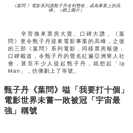
《葉問 》電影系列讓甄子丹名利雙收，成為事業上的高
峰。（網上圖片）
辛苦換來票房大賣、口碑大讚，《葉
問》更令甄子丹迎來電影事業的高峰，之後
的三部《葉問》系列電影，同樣票房報捷，
口碑載道，令甄子丹的聲名紅遍亞洲華人社
會，甚至不少人提起甄子丹，就想起「Ip
Man」，仿佛劃上了等號。
甄子丹《葉問》嗌「我要打十個」
電影世界未嘗一敗被冠「宇宙最
強」稱號