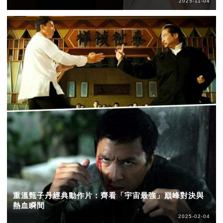
2025-11-04
重溫甄子丹經典動作片：齊看「宇宙最強」巔峰對決與
熱血瞬間
2025-02-04