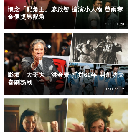
懷念「配角王」廖啟智 擅演小人物 曾兩奪
金像獎男配角
2023-03-28
影壇「大哥大」洪金寶 打拼60年 開創功夫
喜劇熱潮
2023-03-17