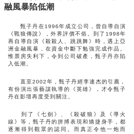
融風暴陷低潮
甄子丹在1996年成立公司，曾自導自演
《戰狼傳說》，外界評價不俗。到了1998年
再自導自演《殺殺人、跳跳舞》時，遇上亞
洲金融風暴，在資金中斷下勉強完成作品。
惟票房失利下，令到公司破產，甄子丹亦陷
入低潮。
直至2002年，甄子丹經李連杰的引薦，
有份演出張藝謀執導的《英雄》，才令甄子
丹在影壇再度受到關注。
到了《七劍》、《殺破狼》及《導火
線》等，甄子丹的拼搏表現和矯捷身手，都
逐漸得到觀眾的認同。而真正令他一炮而