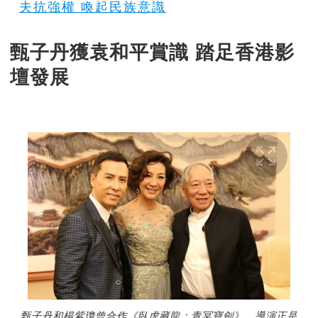
夫抗強權 喚起民族意識
甄子丹獲袁和平賞識 踏足香港影
壇發展
甄子丹和楊紫瓊曾合作《臥虎藏龍：青冥寶劍》，導演正是