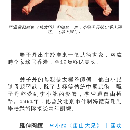
亞洲電視劇集《精武門》的陳真一角，令甄子丹開始受人關
注。（網上圖片）
甄子丹出生於廣東一個武術世家，兩歲
時全家移居香港，至12歲移民美國。
甄子丹的母親是太極拳師傅，他自小跟
隨母親習武，除了太極等傳統中國武術，甄
子丹亦受到李小龍的影響，學習過自由搏
擊。1981年，他曾於北京市什剎海體育運動
學校武術隊接受兩年訓練。
延伸閱讀：
李小龍《唐山大兄》 中國功