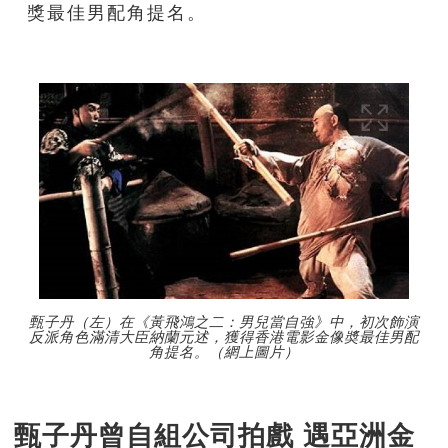
獎最佳男配角提名。
甄子丹（左）在《黃飛鴻之二：男兒當自強》中，初次飾演
反派角色滿清大臣納蘭元述，獲得香港電影金像奬最佳男配
角提名。（網上圖片）
甄子丹曾自組公司拍戲 遇亞洲金