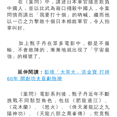
在《葉問》中，講述日本軍官隨意欺負
中國人，並以比武為藉口殘殺中國人，令葉
問憤而講出「我要打十個」的吶喊。繼而他
以一己之力擊敗十個日本精銳軍官，令人拍
掌叫好。
加上甄子丹在眾多電影中，都是不服
輸、不會敗陣的，漸漸地就出現了「宇宙最
強」的稱號了。
延伸閱讀：
影壇「大哥大」洪金寶 打拼
60年 開創功夫喜劇熱潮
《葉問》電影系列後，甄子丹近年不斷
挑戰不同類型角色，包括《肥龍過江》、
《花木蘭》、《怒火》、《倚天屠龍記之九
陽神功》、《天龍八部之喬峯傳》，究竟甄