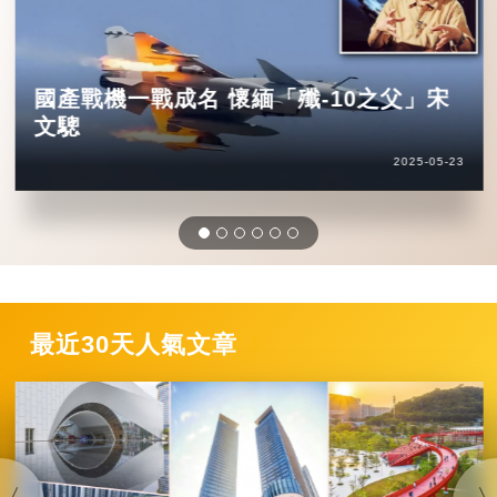
國產戰機一戰成名 懷緬「殲-10之父」宋
文驄
2025-05-23
最近30天人氣文章