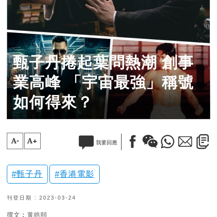
甄子丹捲起葉問熱潮 創事
業高峰 「宇宙最強」稱號
如何得來？
A-
A+
我要回應
甄子丹
香港電影
刊登日期 : 2023-03-24
撰文︰黃皓頤