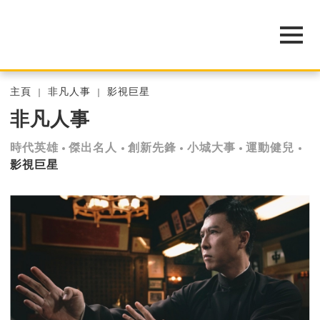
主頁
非凡人事
影視巨星
非凡人事
時代英雄
傑出名人
創新先鋒
小城大事
運動健兒
影視巨星