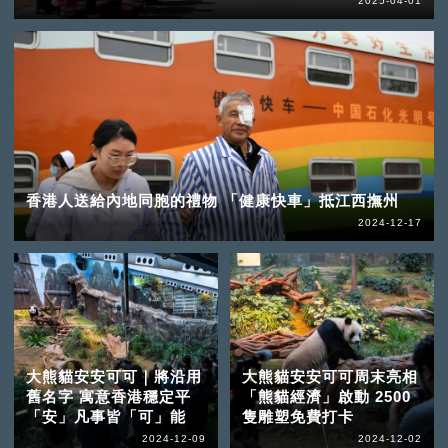
2025-04-01
香港人送給內地同胞的禮物 「健康快車」抵江西撫州
2024-12-17
大熊貓安安可可｜將沿用
大熊貓安安可可周末亮相
舊名字 寓意香港穩定平
「熊貓經濟」啟動 2500
「安」凡事皆「可」能
隻雕塑免費打卡
2024-12-09
2024-12-02