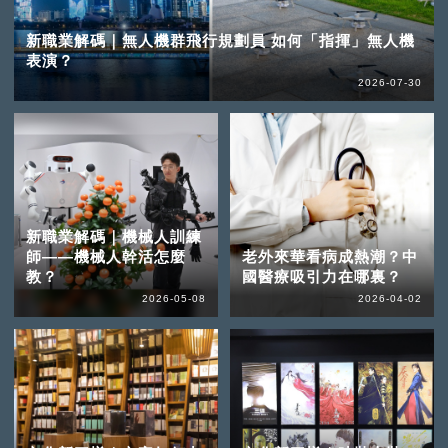
新職業解碼｜無人機群飛行規劃員 如何「指揮」無人機
表演？
2026-07-30
新職業解碼｜機械人訓練
師——機械人幹活怎麼
老外來華看病成熱潮？中
教？
國醫療吸引力在哪裏？
2026-05-08
2026-04-02