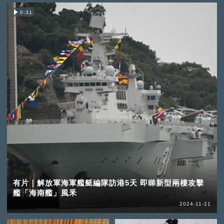
0:31
有片｜解放軍海軍艦艇編隊訪港5天 即睇新型兩棲攻擊
艦「海南艦」風釆
2024-11-21