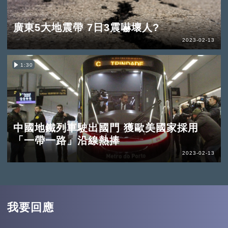
廣東5大地震帶 7日3震嚇壞人?
2023-02-13
1:30
中國地鐵列車駛出國門 獲歐美國家採用
「一帶一路」沿線熱捧
2023-02-13
我要回應