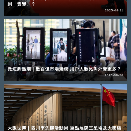
到「質變」？
2025-09-11
微短劇熱潮｜數百億市場規模 用戶人數比叫外賣更多？
2025-08-28
大阪世博｜四川率先辦活動周 重點展陳三星堆及大熊貓