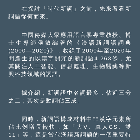
在探討「時代新詞」之前，先來看看新
詞語從何而來。
中國傳媒大學應用語言學專業教授、博
士生導師侯敏編著的《漢語新詞語詞典
(2000—2020)》，收錄了2000年至2020年
間產生的以漢字開頭的新詞語4,263條，尤
其關注人工智能、信息處理、生物醫藥等新
興科技領域的詞語。
據介紹，新詞語中名詞最多，佔近三分
之二；其次是動詞佔三成。
同時，新詞語構成材料中非漢字元素所
佔比例增長較快，如「大V、真人CS、雙
11」等，這是當代漢語新詞語的一個重要特