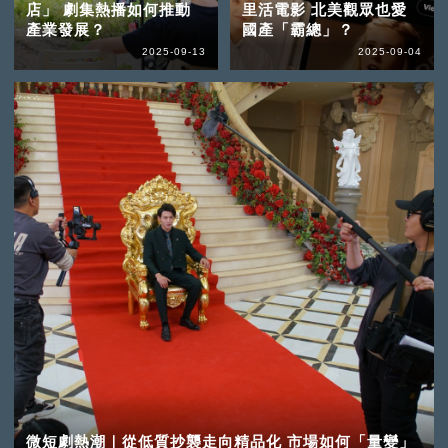
店」 劇集熱播如何推動
里活電影 北美觀眾也愛
產業發展？
國產「霸總」？
2025-09-13
2025-09-04
微短劇熱潮｜從低質抄襲走向精品化 市場如何「量變」