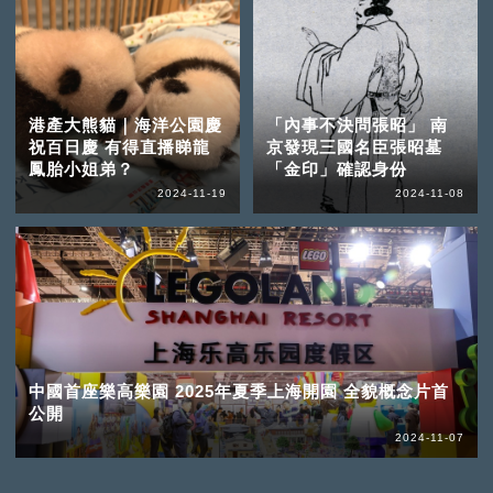
港產大熊貓｜海洋公園慶
「內事不決問張昭」 南
祝百日慶 有得直播睇龍
京發現三國名臣張昭墓
鳳胎小姐弟？
「金印」確認身份
2024-11-19
2024-11-08
中國首座樂高樂園 2025年夏季上海開園 全貌概念片首
公開
2024-11-07