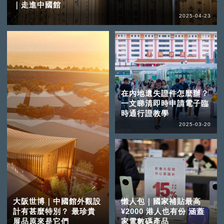
｜走進中國館
2025-04-23
在內地遺失證件怎麼辦？
一文睇清即時申請電子臨
時通行證教學
2025-03-20
大阪世博｜中國館外觀設
懶人包｜國家補貼最高
計有甚麼特別？ 最珍貴
¥2000 港人也有份 涵蓋
展品原來是它們
家電數碼產品