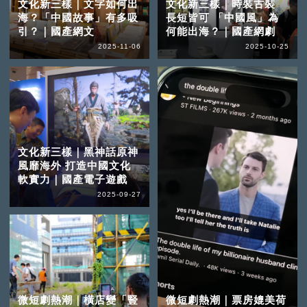
文化新三樣｜文字如何出
文化新三樣｜時裝古裝
海？「中國故事」有多吸
長短皆可 「中國風」為
引？｜國產網文
何能出海？｜國產網劇
2025-11-06
2025-10-25
文化新三樣｜黑神話原神
風靡海外 打造中國文化
軟實力｜國產電子遊戲
2025-09-27
微短劇熱潮｜橫店變「豎
微短劇熱潮｜票房媲美荷