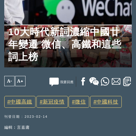
10大時代新詞濃縮中國廿
年變遷 微信、高鐵和這些
詞上榜
A-
A+
我要回應
中國高鐵
新冠疫情
微信
中國科技
刊登日期 : 2023-02-14
編輯︰言嘉庸