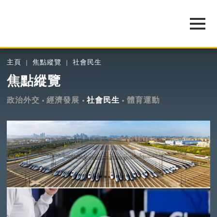
主頁
焦點縱覽
社會民生
焦點縱覽
政治外交
經濟發展
社會民生
體育運動