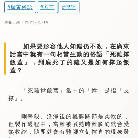
廣東俗語
方言
俚語
刊登日期 : 2023-01-16
如果要形容他人知錯仍不改，在廣東
話當中就有一句相當生動的俗語「死雞撑
飯蓋」，到底死了的雞又是如何撑起飯
蓋？
「死雞撑飯蓋」當中的「撑」是指「支
撑」。
剛宰殺、洗淨後的雞腳關節是柔軟的，
但製作過程中，當雞被煮熟時雞腳筋就會受
熱收縮，隨即就會有雞腳立刻撑直的現象發