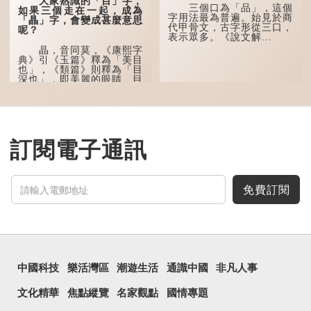
大家熟識的「目」字，
這個古字十分少用，直
三個口為「品」，這個
如果三個走在一起，成為
至21世紀，網絡上開始流
字用法最為普遍。始見於商
「瞐」字，會變成甚麼意思
行表情符號，這個字也被網
代甲骨文，古字形從三口，
呢？
民當做表情符號來用。
表示眾多。《說文解...
瞐，音同莫，《康熙字
囧字的「八」像一對委
典》引《玉篇》釋為「美目
屈的八字眉模樣，「口」像
也」，《類篇》則釋為「目
驚訝、窘迫...
深也」，即美麗的眼睛、目
光深邃的意思。
多年前，蘋果手機推出
iPhone12時，曾宣傳它的
鏡頭有專業的運算攝影功
能，便用上「瞐」這個字，
訂閱電子通訊
表達iPhone12有由8位提
升至10位HDR影片拍攝功
能，能自動進行杜比視界調
色，達到專...
免費訂閱
中國科技
樂活灣區
潮遊生活
通識中國
非凡人事
文化精華
焦點縱覽
名家觀點
國情專題