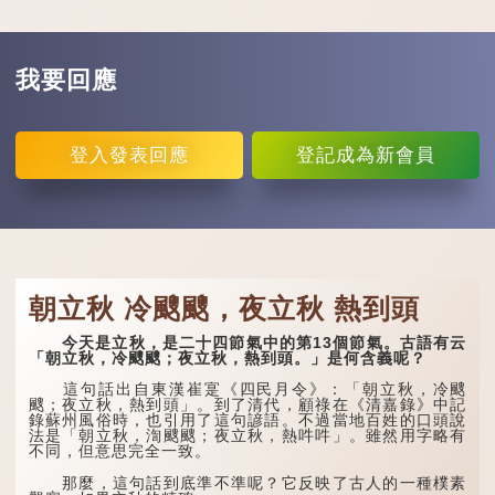
我要回應
登入
發表回應
登記
成為新會員
朝立秋 冷颼颼，夜立秋 熱到頭
今天是立秋，是二十四節氣中的第13個節氣。古語有云
「朝立秋，冷颼颼；夜立秋，熱到頭。」是何含義呢？
這句話出自東漢崔寔《四民月令》：「朝立秋，冷颼
颼；夜立秋，熱到頭」。到了清代，顧祿在《清嘉錄》中記
錄蘇州風俗時，也引用了這句諺語。不過當地百姓的口頭說
法是「朝立秋，渹颼颼；夜立秋，熱吽吽」。雖然用字略有
不同，但意思完全一致。
那麼，這句話到底準不準呢？它反映了古人的一種樸素