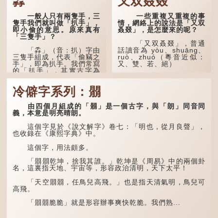
掱
又双叒叕
一般人只有兩隻手，三
一些重複又重複的事
隻手我們就叫做「扒手」，
情，網絡上的說法是「又双
即小偷的意思。原來真有
叒叕」，是怎麼來的呢？
「三隻手」？
「又双叒叕」，普通
「掱」（音：扒）字由
話讀音為 yòu、shuāng、
三隻手組成，代表「偷竊之
ruò、zhuó（粵音近似：
手」，即為扒手。我們常寫
又、雙、若、絕）
的「扒手」，其實古字為
「掱手」。
「又」和「双」比較
易理解，前者表示再次，後
冷僻字系列：朤
清·徐珂《清稗類鈔．
者表示一對，兩個「又」便
盜賊類．掱手》記載：「滬
是「双」。
人呼翦綹賊曰掱手，猶言扒
由四個月組成的「朤」是一個古字，與「朗」同音同
手也，亦曰癟三碼子。」
「叒」（音：若）原是
義，本意是明亮晴朗。
古代神話中的樹木名
其中「翦綹」即剪斷他
稱。 《說文解字·叒部》：
這個字見於《說文解字》卷七：「明也，從月良聲」，
人衣帶以竊取錢物，是小偷
「叒，日初出東方湯谷所登
也收錄在《康熙字典》中。
的舊稱。而「掱手」也就是
榑桑，叒木也。」
手多多，擅自拿別人東西的
這個字，用法頗多。
意思了...
「叕...
「朤朤乾坤，捨我其誰。」乾坤是《周易》中的兩個卦
名，這裏指天地、宇宙等，形容政治清明，天下太平！
「天空朤朤，任鳥兒高飛。」也是指天清氣明，鳥兒可
高飛。
「朤朤脆脆」就是形容辦事爽快乾脆。我們熟...