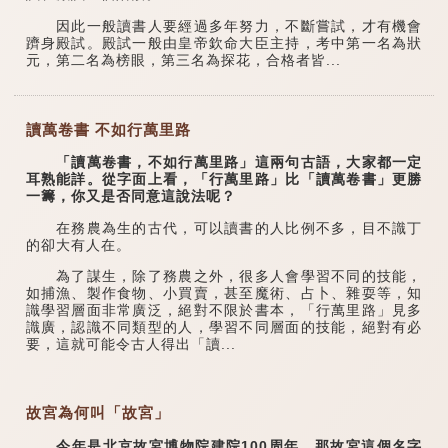
因此一般讀書人要經過多年努力，不斷嘗試，才有機會
躋身殿試。殿試一般由皇帝欽命大臣主持，考中第一名為狀
元，第二名為榜眼，第三名為探花，合格者皆...
讀萬卷書 不如行萬里路
「讀萬卷書，不如行萬里路」這兩句古語，大家都一定
耳熟能詳。從字面上看，「行萬里路」比「讀萬卷書」更勝
一籌，你又是否同意這說法呢？
在務農為生的古代，可以讀書的人比例不多，目不識丁
的卻大有人在。
為了謀生，除了務農之外，很多人會學習不同的技能，
如捕漁、製作食物、小買賣，甚至魔術、占卜、雜耍等，知
識學習層面非常廣泛，絕對不限於書本，「行萬里路」見多
識廣，認識不同類型的人，學習不同層面的技能，絕對有必
要，這就可能令古人得出「讀...
故宮為何叫「故宮」
今年是北京故宮博物院建院100周年，那故宮這個名字