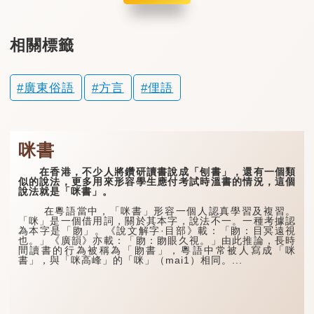
相關標籤
廣東俗語
方言
俚語
咪書
在香港，不少人將鑽研讀書說成「刨書」，還有一個類
似的說法，更多用來形容學生應付考試時溫書的情況，這個
說法就是「咪書」。
在粵語當中，「咪書」形容一個人認真學習及複習。
「咪」是一個借用詞，關於其本字，說法不一。一種考據認
為本字是「䀛」。《說文解字·目部》載：「䀛：目冥遠視
也。」《廣韻》亦載：「䀛：䀛眼久視。」由此推論，長時
間讀書的行為被稱為「䀛書」，粵語中常被人寫成「咪
書」，與「咪高峰」的「咪」（mai1）相同。...