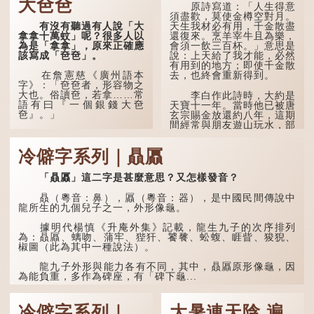
大夿夿
事，以「寥寥安期，虛質高
原詩寫道：「人生得意
清」形容空虛無所事事。
須盡歡，莫使金樽空對月。
有沒有聽過有人說「大
天生我材必有用，千金散盡
拿拿十萬蚊」呢？很多人以
還復來。烹羊宰牛且為樂，
為是「拿拿」，原來正確應
會須一飲三百杯。」意思是
該寫成「夿夿」。
說：上天給了我才能，必然
有用到的地方；即使千金散
去，也終會重新得到。
在詹憲慈《廣州語本
字》：「夿夿者，形容物之
大也。俗讀夿，若拿……常
李白作此詩時，大約是
語有曰『一個銀錢大夿
天寶十一年。當時他已被唐
夿』。」
玄宗賜金放還約八年，這期
間經常與朋友遊山玩水，部
分詩作顯露出懷才...
「夿」形容大，「一個
銀錢大夿夿」，就形容金錢
冷僻字系列｜贔屭
數量之大了。「大夿夿十萬
蚊」，就是說十萬元是一筆
大數目了。
「贔屭」這二字是甚麼意思？又怎樣發音？
不過，「夿」字本音讀
贔（粵音：鼻），屭（粵音：器），是中國民間傳說中
作「巴（bā）」，因此
龍所生的九個兒子之一，外形像龜。
「大夿夿」理應讀成「大巴
巴」。問題是，若依足本
據明代楊慎《升庵外集》記載，龍生九子的次序排列
音，...
為：贔屭、螭吻、蒲牢、狴犴、饕餮、蚣蝮、睚眥、狻猊、
椒圖（此為其中一種說法）。
龍九子外形與能力各有不同，其中，贔屭原形像龜，因
為能負重，多作為碑座，有「碑下龜...
冷僻字系列｜
大暑連天陰 遍