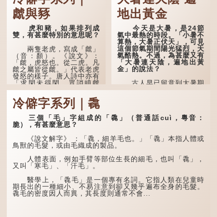
虤與豩
地出黃金
虎和豬，如果排列成
今天是大暑，是24節
雙，有甚麼特別的意思呢？
氣中最熱的時段。「小暑不
算熱，大暑正伏天」，可見
這個節氣期間陽光猛烈，天
兩隻老虎，寫成「虤」
氣酷熱。不過，為甚麼又有
（音：顏）。《說文》：
「大暑連天陰，遍地出黃
「虤，虎怒也。從二虎。凡
金」的說法？
虤之屬皆從虤。」代表老虎
發怒的樣子。唐人詩中亦有
「求閑未得閑，眾誚瞋虤
古人早已留意到大暑期
虤」之句，意思是眾人的譏
間的氣候規律。《逸周書·
諷讓人怒目而視。
時訓解》記載：「大暑之
冷僻字系列｜毳
日，腐草化為螢。又五日，
土潤溽暑。又五日，大雨時
兩隻豬，則為「豩」
行。」意思是說，大暑時節
（音：賓）。甲骨文從二
三個「毛」字組成的「毳」（普通話cuì，粵音：
螢火蟲出生，土地濕熱，常
「豕」，象豬相追逐的樣
脆），有甚麼意思？
有大雨出現。
子。《同文備考》另有一說
「豩，豕亂群。」意指一
《說文解字》 ：「毳，細羊毛也。」「毳」本指人體或
群...
鳥獸的毛髮，或由毛織成的製品。
人體表面，例如手臂等部位生長的細毛，也叫「毳」，
又叫「寒毛」、「汗毛」。
醫學上，「毳毛」是一個專有名詞。它指人類在兒童時
期長出的一種細小、不易注意到卻又幾乎遍布全身的毛髮。
毳毛的密度因人而異，其長度則通常不會...