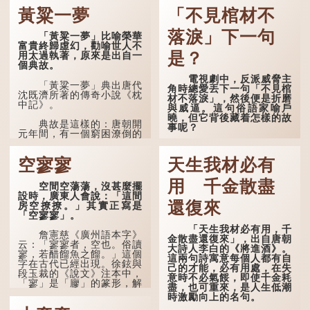
道...
黃粱一夢
「不見棺材不
落淚」下一句
「黃粱一夢」比喻榮華
富貴終歸虛幻，勸喻世人不
是？
用太過執著，原來是出自一
個典故。
電視劇中，反派威脅主
「黃粱一夢」典出唐代
角時總愛丟下一句「不見棺
沈既濟所著的傳奇小說《枕
材不落淚」，然後便是折磨
中記》。
與威逼。這句俗語家喻戶
曉，但它背後藏着怎樣的故
典故是這樣的：唐朝開
事呢？
元年間，有一個窮困潦倒的
盧姓書生，在上京赴考的途
「不見棺材不落淚」的
中經過一間旅店休息，碰巧
原句，有說法是「不見棺材
空寥寥
天生我材必有
遇到一位呂姓道士，兩人暢
不下淚」或「不見親棺不下
談甚歡。
淚」，出自明朝蘭陵笑笑生
用 千金散盡
空間空蕩蕩，沒甚麼擺
所著的《金瓶梅詞話》第九
言談間，盧姓書生感慨
設時，廣東人會說：「這間
十八回。原意是指人未親眼
自己雖貴為讀書人，但一直
還復來
房空撩撩。」其實正寫是
見到親人棺木，便不會真正
未能考取功名，仍然貧困，
「空寥寥」。
感到悲傷；後來引申為比喻
感到十分落泊。於是，道士
人執迷不悟，不到徹底失
「天生我材必有用，千
拿出一個青瓷枕頭，讓...
敗，便不肯罷休。
詹憲慈《廣州語本字》
金散盡還復來」，出自唐朝
云：「寥寥者，空也。俗讀
大詩人李白的《將進酒》。
寥，若醋餾魚之餾。」這個
許多人對這上半句耳熟
這兩句詩寓意每個人都有自
字在古代已經出現。徐鉉與
能詳，但它其實還有下半句
己的才能，必有用處，在失
段玉裁的《說文》注本中，
——「不到黃河心不死」...
意時不必氣餒，即使千金耗
「寥」是「廫」的篆形，解
盡，也可重來，是人生低潮
作空渺、空虛。如《列仙傳
時激勵向上的名句。
·安期先生》載琊阜老人故