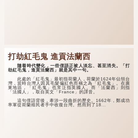
打劫紅毛鬼 進貢法蘭西
隨着時代變化，一些俚語正被人淡忘、甚至消失。「打
劫紅毛鬼，進貢法蘭西」就是其中一句。
此處的「紅毛鬼」最初指荷蘭人，荷蘭於1624年佔領台
灣，當時台灣人因其毛髮偏紅色而稱之為「紅毛鬼」。在廣
東地區，「紅毛鬼」也常泛指英國人。而「法蘭西」則指
「法國人」，取自英文「France」的譯音。
這句俚語背後，牽涉一段曲折的歷史。1662年，鄭成功
率軍從荷蘭殖民者手中收復台灣。然而到了18...