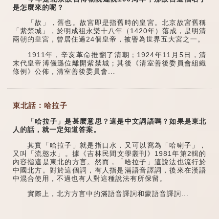
是怎麼來的呢？
「故」，舊也。故宮即是指舊時的皇宮。北京故宮舊稱
「紫禁城」，於明成祖永樂十八年（1420年）落成，是明清
兩朝的皇宮，曾居住過24個皇帝，被譽為世界五大宮之一。
1911年，辛亥革命推翻了清朝；1924年11月5日，清
末代皇帝溥儀遜位離開紫禁城；其後《清室善後委員會組織
條例》公佈，清室善後委員會...
東北話：哈拉子
「哈拉子」是甚麼意思？這是中文詞語嗎？如果是東北
人的話，就一定知道答案。
其實「哈拉子」就是指口水，又可以寫為「哈喇子」，
又叫「流憨水」。據《吉林民間文學叢刊》1981年第2輯的
內容指這是東北的方言。然而，「哈拉子」這說法也流行於
中國北方。對於這個詞，有人指是滿語音譯詞，後來在漢語
中混合使用，不過也有人對這種說法有所保留。
實際上，北方方言中的滿語音譯詞和蒙語音譯詞...