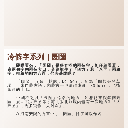
冷僻字系列｜圐圙
驟眼看來，「圐圙」是很奇怪的兩個字，但仔細看看，
這兩個字由兩個大口，分別框住了「四方」和「八面」兩組
字，框着的四方八面，代表甚麼呢？
「圐圙」（音：枯略，kū lüè），意為「圍起來的草
場」，來自蒙古語，內蒙古一般讀作庫倫（kū lun），也指
圍住的土地。
中國不乏以「圐圙」命名的地方，如祁縣東觀鎮南圐
圙、展旦召大圐圙等；河北張北縣境內也有一個地方叫「大
圐圙」，現多寫作「大囫圇」。
在河南安陽的方言中，「圐圙」除了可以作名...