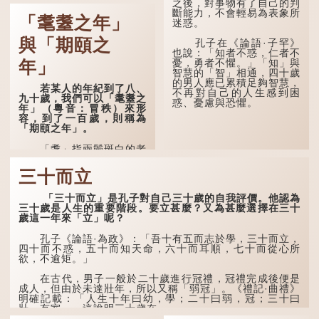
「䪴，項枕也。」意思是頭
之後，對事物有了自己的判
後部與枕頭接觸的地方。
斷能力，不會輕易為表象所
「耄耋之年」
迷惑。
民間流傳有一種說法，
人會將一些不欲為人所知的
與「期頤之
孔子在《論語·子罕》
記憶藏於頸後之處。如果忽
也說：「知者不惑，仁者不
然吐真言，就好像被不明東
憂，勇者不懼。」「知」與
年」
西（如鬼魂）在後腦拍了一
智慧的「智」相通，四十歲
下，藏在腦中的秘密便脫口
的男人應已累積足夠智慧，
若某人的年紀到了八、
而出。因此「鬼拍...
不再對自己的人生感到困
九十歲，我們可以「耄耋之
惑、憂慮與恐懼。
年」（粵音：冒秩）來形
容，到了一百歲，則稱為
「期頤之年」。
「耄」指兩鬢斑白的老
人家，亦含有思想紊亂的意
思；「耋」更有跌倒的意
三十而立
思，也是用來形容老人家
的。
「三十而立」是孔子對自己三十歲的自我評價。他認為
三十歲是人生的重要階段。要立甚麼？又為甚麼選擇在三十
曹操《對酒歌》就曾寫
歲這一年來「立」呢？
道：「耄耋皆得以壽終，恩
澤廣及草木昆蟲。」
孔子《論語·為政》：「吾十有五而志於學，三十而立，
四十而不惑，五十而知天命，六十而耳順，七十而從心所
到了一百歲呢？
欲，不逾矩。」
那麼就可以稱為「期
在古代，男子一般於二十歲進行冠禮，冠禮完成後便是
頤」。《禮記.曲禮上》：
成人，但由於未達壯年，所以又稱「弱冠」。《禮記·曲禮》
「百年曰期頤。」鄭玄註：
明確記載：「人生十年曰幼，學；二十曰弱，冠；三十曰
「期，猶要也；頤，養也。
壯，有室。」這說明三十歲在...
不知衣服食味，孝子要盡養