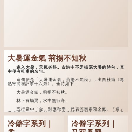
大暑運金氣 荊揚不知秋
進入大暑，天氣炎熱。古詩中不乏描寫大暑的詩句，其
中便有杜甫的名句。
這句便是「大暑運金氣，荊揚不知秋」，出自杜甫《毒
熱寄簡崔評事十六弟》。全詩如下：
大暑運金氣，荊揚不知秋。
林下有塌翼，水中無行舟。
五行當中「金」對應秋季，代表涼爽肅殺之氣。「運」
是「運行」，生動地描寫大暑的酷熱阻礙金氣流轉。「大暑
運金氣」以誇張手法描寫炎熱阻滯了季節更替。
冷僻字系列｜
冷僻字系列｜
「荊揚」指...