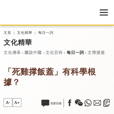
主頁
文化精華
每日一詞
文化精華
文化傳承
圖說中國
文化百科
每日一詞
文博漫遊
「死雞撑飯蓋」有科學根
據？
A-
A+
我要回應