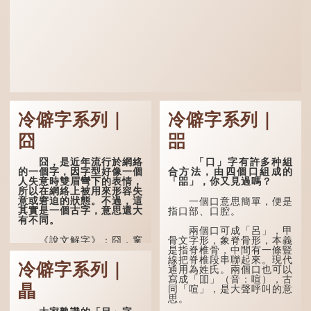
冷僻字系列｜
冷僻字系列｜
囧
㗊
囧，是近年流行於網絡
「口」字有許多种組
的一個字，因字型好像一個
合方法，由四個口組成的
人失意時雙眉彎下的表情，
「㗊」，你又見過嗎？
所以在網絡上被用來形容失
意或窘迫的狀態。不過，這
一個口意思簡單，便是
其實是一個古字，意思還大
指口部、口腔。
有不同。
兩個口可成「呂」，甲
《說文解字》：囧，窻
骨文字形，象脊骨形，本義
牖丽廔闿明。象形，本義是
是指脊椎骨，中間有一條豎
透光通明的窗戶，跟「囪」
線把脊椎段串聯起來。現代
冷僻字系列｜
一樣都是「窗」的象形字。
通用為姓氏。兩個口也可以
甲骨文中又用作地名，古書
寫成「吅」（音：喧），古
瞐
中的「黍于囧」表示在囧地
同「喧」，是大聲呼叫的意
種黍。
思。