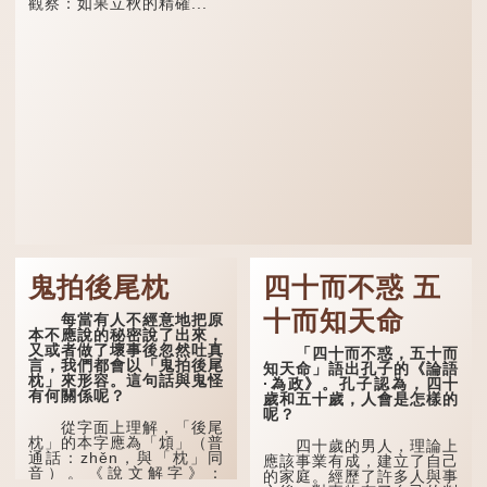
觀察：如果立秋的精確...
鬼拍後尾枕
四十而不惑 五
十而知天命
每當有人不經意地把原
本不應說的秘密說了出來，
又或者做了壞事後忽然吐真
「四十而不惑，五十而
言，我們都會以「鬼拍後尾
知天命」語出孔子的《論語
枕」來形容。這句話與鬼怪
·為政》。孔子認為，四十
有何關係呢？
歲和五十歲，人會是怎樣的
呢？
從字面上理解，「後尾
枕」的本字應為「䪴」（普
四十歲的男人，理論上
通話：zhěn，與「枕」同
應該事業有成，建立了自己
音）。《說文解字》：
的家庭。經歷了許多人與事