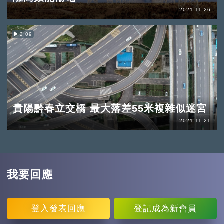
2021-11-26
2:09
貴陽黔春立交橋 最大落差55米複雜似迷宮
2021-11-21
我要回應
登入
發表回應
登記
成為新會員