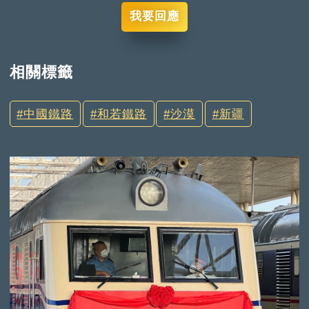
我要回應
相關標籤
中國鐵路
和若鐵路
沙漠
新疆