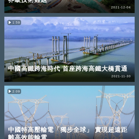
2021-12-04
1:59
中國高鐵跨海時代 首座跨海高鐵大橋貫通
2021-11-30
2:09
中國特高壓輸電「獨步全球」 實現超遠距
離高效能輸電