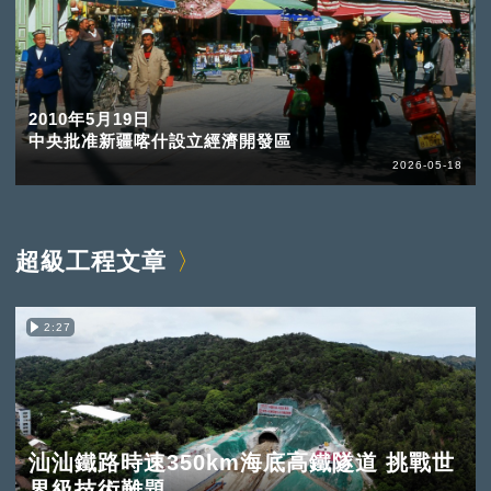
2010年5月19日
中央批准新疆喀什設立經濟開發區
2026-05-18
超級工程文章
2:27
汕汕鐵路時速350km海底高鐵隧道 挑戰世
界級技術難題