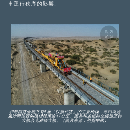
車運行秩序的影響。
和若鐵路全綫共有5座「以橋代路」的主要橋樑，專門為過
風沙而設置的橋樑段落逾47公里。圖為和若鐵路全綫最高特
大橋若克雅特大橋。（圖片來源：視覺中國）