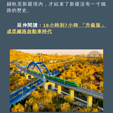
鋪軌至新疆境內，才結束了新疆沒有一寸鐵
路的歷史。
延伸閱讀：
18小時到7小時 「升級版」
成昆鐵路啟動車時代