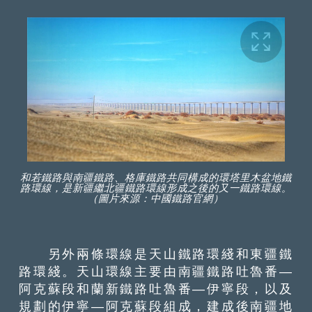
和若鐵路與南疆鐵路、格庫鐵路共同構成的環塔里木盆地鐵
路環線，是新疆繼北疆鐵路環線形成之後的又一鐵路環線。
（圖片來源：中國鐵路官網）
另外兩條環線是天山鐵路環綫和東疆鐵
路環綫。天山環線主要由南疆鐵路吐魯番—
阿克蘇段和蘭新鐵路吐魯番—伊寧段，以及
規劃的伊寧—阿克蘇段組成，建成後南疆地