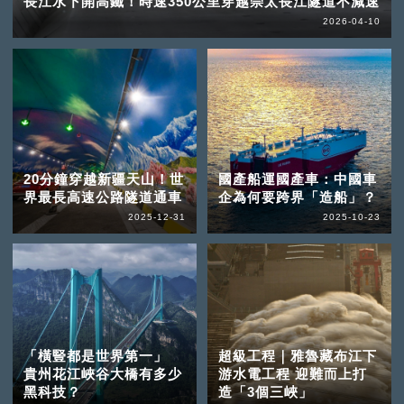
長江水下開高鐵！時速350公里穿越崇太長江隧道不減速
2026-04-10
20分鐘穿越新疆天山！世
國產船運國產車：中國車
界最長高速公路隧道通車
企為何要跨界「造船」？
2025-12-31
2025-10-23
「橫豎都是世界第一」
超級工程｜雅魯藏布江下
貴州花江峽谷大橋有多少
游水電工程 迎難而上打
黑科技？
造「3個三峽」