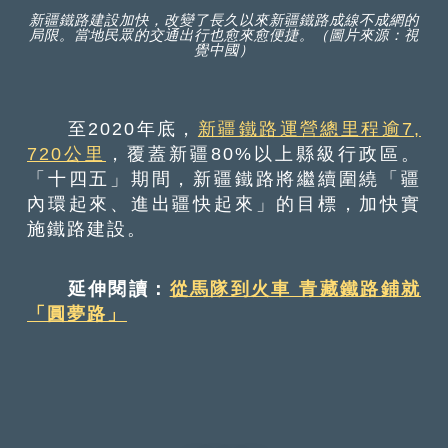
新疆鐵路建設加快，改變了長久以來新疆鐵路成線不成網的
局限。當地民眾的交通出行也愈來愈便捷。（圖片來源：視
覺中國）
至2020年底，
新疆鐵路運營總里程逾7,
720公里
，覆蓋新疆80%以上縣級行政區。
「十四五」期間，新疆鐵路將繼續圍繞「疆
內環起來、進出疆快起來」的目標，加快實
施鐵路建設。
延伸閱讀：
從馬隊到火車 青藏鐵路鋪就
「圓夢路」