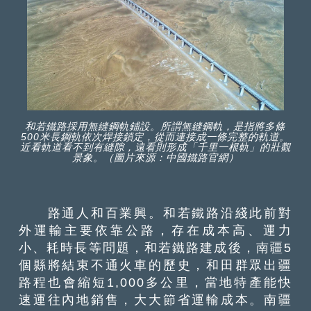
和若鐵路採用無縫鋼軌鋪設。所謂無縫鋼軌，是指將多條
500米長鋼軌依次焊接鎖定，從而連接成一條完整的軌道。
近看軌道看不到有縫隙，遠看則形成「千里一根軌」的壯觀
景象。（圖片來源：中國鐵路官網）
路通人和百業興。和若鐵路沿綫此前對
外運輸主要依靠公路，存在成本高、運力
小、耗時長等問題，和若鐵路建成後，南疆5
個縣將結束不通火車的歷史，和田群眾出疆
路程也會縮短1,000多公里，當地特產能快
速運往內地銷售，大大節省運輸成本。南疆