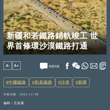
新疆和若鐵路鋪軌竣工 世
界首條環沙漠鐵路打通
A-
A+
我要回應
中國鐵路
和若鐵路
沙漠
新疆
刊登日期 : 2021-11-28
編輯︰言嘉庸