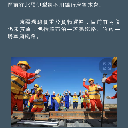
區前往北疆伊犁將不用繞行烏魯木齊。
東疆環線側重於貨物運輸，目前有兩段
仍未貫通，包括羅布泊—若羌鐵路、哈密—
將軍廟鐵路。