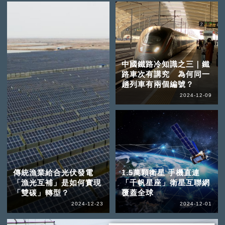
中國鐵路冷知識之三｜鐵
路車次有講究 為何同一
趟列車有兩個編號？
2024-12-09
傳統漁業給合光伏發電
1.5萬顆衛星 手機直連
「漁光互補」是如何實現
「千帆星座」衛星互聯網
「雙碳」轉型？
覆蓋全球
2024-12-23
2024-12-01