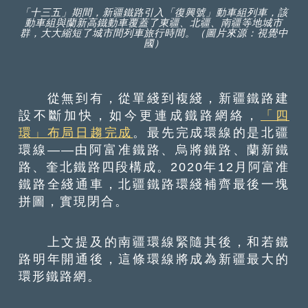
「十三五」期間，新疆鐵路引入「復興號」動車組列車，該
動車組與蘭新高鐵動車覆蓋了東疆、北疆、南疆等地城市
群，大大縮短了城市間列車旅行時間。（圖片來源：視覺中
國）
從無到有，從單綫到複綫，新疆鐵路建
設不斷加快，如今更連成鐵路網絡，
「四
環」布局日趨完成
。最先完成環線的是北疆
環線——由阿富准鐵路、烏將鐵路、蘭新鐵
路、奎北鐵路四段構成。2020年12月阿富准
鐵路全綫通車，北疆鐵路環綫補齊最後一塊
拼圖，實現閉合。
上文提及的南疆環線緊隨其後，和若鐵
路明年開通後，這條環線將成為新疆最大的
環形鐵路網。