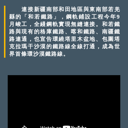
連接新疆南部和田地區與東南部若羌
縣的「和若鐵路」，鋼軌鋪設工程今年9
月峻工，全綫鋼軌實現無縫連接。和若鐵
路與現有的格庫鐵路、喀和鐵路、南疆鐵
路連通，也宣告環繞塔里木盆地、包圍塔
克拉瑪干沙漠的鐵路線全線打通，成為世
界首條環沙漠鐵路線。