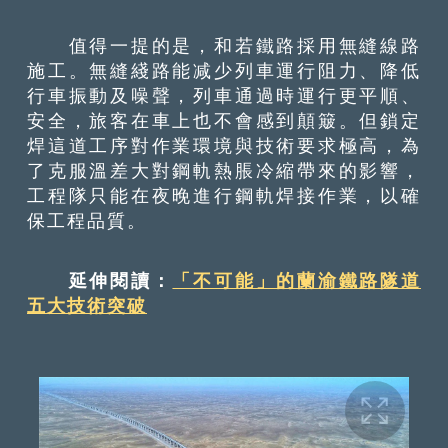
值得一提的是，和若鐵路採用無縫線路
施工。無縫綫路能减少列車運行阻力、降低
行車振動及噪聲，列車通過時運行更平順、
安全，旅客在車上也不會感到顛簸。但鎖定
焊這道工序對作業環境與技術要求極高，為
了克服溫差大對鋼軌熱脹冷縮帶來的影響，
工程隊只能在夜晚進行鋼軌焊接作業，以確
保工程品質。
延伸閱讀：
「不可能」的蘭渝鐵路隧道
五大技術突破