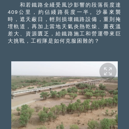
和若鐵路全綫受風沙影響的段落長度達
409公里，約佔綫路長度一半。沙暴來襲
時，遮天蔽日，輕則損壞鐵路設備，重則掩
埋軌道，再加上當地天氣炎熱乾燥、晝夜溫
差大、資源匱乏，給鐵路施工和營運帶來巨
大挑戰，工程隊是如何克服困難的？