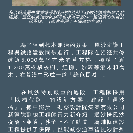
和若鐵路是中國首條采取植物防沙與工程防沙措施相結合的
鐵路。這些防風治沙的屏障也成為車窗外一道道賞心悅目的
風景線。（圖片來團：中國鐵路官網）
為了達到標本兼治的效果，風沙防護工
程與鐵路建設同步進行，工程隊在沿綫共修
建近5,000萬平方米的草方格，種植了近
1,300萬株梭梭樹、紅柳、沙棘等灌木和喬
木，在荒漠中形成一道「綠色長城」。
在風沙特別嚴重的地段，工程隊採用
「以橋代路」的設計方案，建設「過沙
橋」。據中鐵第一勘察設計院集團有限公司
新疆院副總工程師貢力新介紹，過沙橋風沙
從橋下穿過，沙子上不了軌道，為鋪軌建設
工程提供了保障，也能减少通車後風沙對列