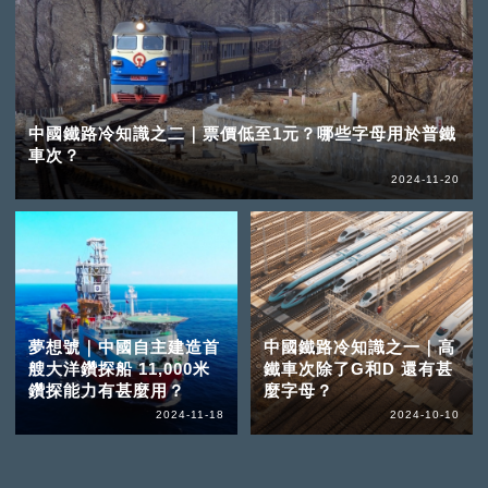
中國鐵路冷知識之二｜票價低至1元？哪些字母用於普鐵
車次？
2024-11-20
夢想號｜中國自主建造首
中國鐵路冷知識之一｜高
艘大洋鑽探船 11,000米
鐵車次除了G和D 還有甚
鑽探能力有甚麼用？
麼字母？
2024-11-18
2024-10-10