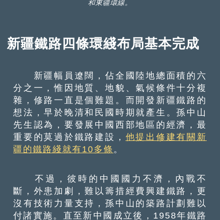
和東疆環線。
新疆鐵路四條環綫布局基本完成
新疆幅員遼闊，佔全國陸地總面積的六
分之一，惟因地質、地貌、氣候條件十分複
雜，修路一直是個難題。而開發新疆鐵路的
想法，早於晚清和民國時期就產生。孫中山
先生認為，要發展中國西部地區的經濟，最
重要的莫過於鐵路建設，
他提出修建有關新
疆的鐵路綫就有10多條
。
不過，彼時的中國國力不濟，內戰不
斷，外患加劇，難以籌措經費興建鐵路，更
沒有技術力量支持，孫中山的築路計劃難以
付諸實施。直至新中國成立後，1958年鐵路