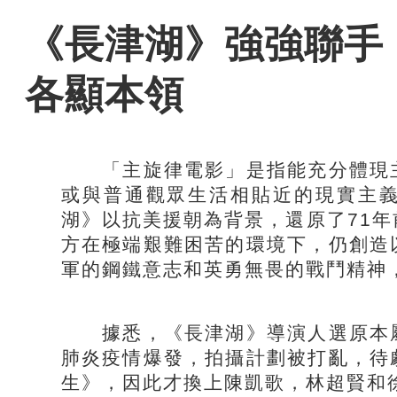
《長津湖》強強聯手
各顯本領
「主旋律電影」是指能充分體現主
或與普通觀眾生活相貼近的現實主
湖》以抗美援朝為背景，還原了71
方在極端艱難困苦的環境下，仍創造
軍的鋼鐵意志和英勇無畏的戰鬥精神
據悉，《長津湖》導演人選原本屬
肺炎疫情爆發，拍攝計劃被打亂，待
生》，因此才換上陳凱歌，林超賢和