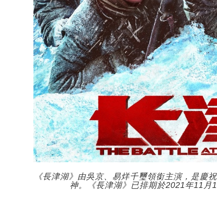
《長津湖》由吳京、易烊千璽領銜主演，是慶祝
神。《長津湖》已排期於2021年11