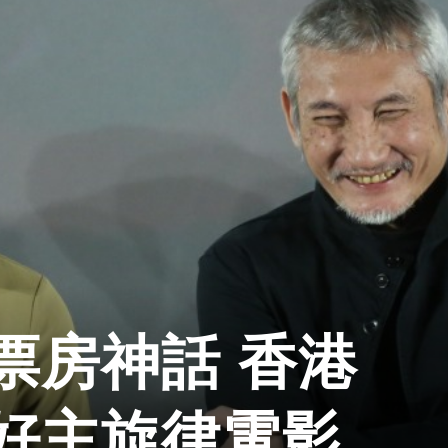
票房神話 香港
好主旋律電影