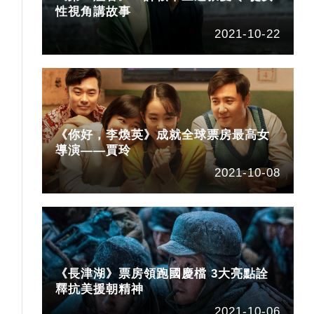
性視角講故事
2021-10-22
《你好，李煥英》成就全球票房最高女
導演——賈玲
2021-10-08
《長津湖》票房領跑國慶檔 3大亮點詮
釋抗美援朝精神
2021-10-06