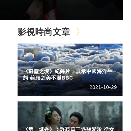
影視時尚文章
《蔚藍之境》紀錄片：展示中國海洋生
態 鏡頭之美不遜BBC
2021-10-29
《第一爐香》：許鞍華三遇張愛玲 從女