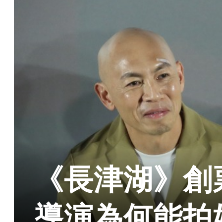
《長津湖》創
導演為何能拍