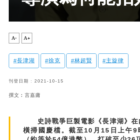
A-
A+
長津湖
徐克
林超賢
主旋律
刊登日期 : 2021-10-15
撰文︰言嘉庸
史詩戰爭巨製電影《長津湖》在內
橫掃國慶檔。截至10月15日上午9
（約等於54億港幣），打破至少2