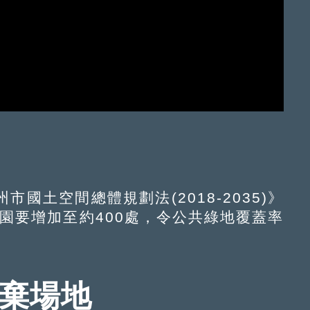
土空間總體規劃法(2018-2035)》
公園要增加至約400處，令公共綠地覆蓋率
廢棄場地