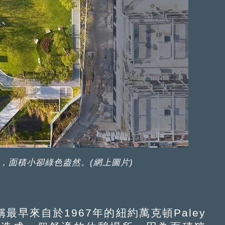
，面積小卻綠色盎然。(網上圖片)
來自於1967年的紐約萬克頓Paley