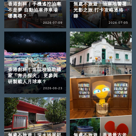
香港創科｜手機遙控泊車
無處不旅遊｜油麻地警署
不是夢 自動泊車停車場
光影之旅 打卡攻略逐格
哪裏尋？
睇
2026-07-09
2026-07-05
香港創科｜這院校協助國
家「奔月探火」 更參與
研製載人月球車？
2026-06-23
無處不旅遊｜深水埗屋邨
無處不旅遊｜香港最古老