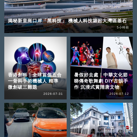
揭秘新皇崗口岸「黑科技」 機械人科技築起大灣區基石
5小時前
香港創科｜全球首個五合
暑假好去處｜中華文化節
一骨科手術機械人 精準
睇傳奇歌舞劇 DIY古韻手
微創破三難題
作 沉浸式賞隋唐文物
2026-07-31
2026-07-12