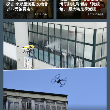
探古 李鄭屋漢墓 文物曾
灣仔郵政局 變身「識碳
以22元被賣走？
館」 跟大嘥鬼學減碳
2026-06-14
2026-06-07