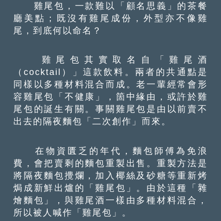
雞尾包，一款難以「顧名思義」的茶餐
廳美點；既沒有雞尾成份，外型亦不像雞
尾，到底何以命名？
雞尾包其實取名自「雞尾酒
（cocktail）」這款飲料。兩者的共通點是
同樣以多種材料混合而成。老一輩經常會形
容雞尾包「不健康」，箇中緣由，或許於雞
尾包的誕生有關。事關雞尾包是由以前賣不
出去的隔夜麵包「二次創作」而來。
在物資匱乏的年代，麵包師傅為免浪
費，會把賣剩的麵包重製出售。重製方法是
將隔夜麵包攪爛，加入椰絲及砂糖等重新烤
焗成新鮮出爐的「雞尾包」。由於這種「雜
燴麵包」，與雞尾酒一樣由多種材料混合，
所以被人喊作「雞尾包」。