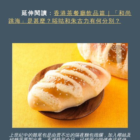
延伸閱讀
：
香港茶餐廳飲品篇｜「和尚
跳海」是甚麼？唂咕和朱古力有何分別？
上世紀中的雞尾包是由賣不出的隔夜麵包搗爛，加入椰絲及
砂糖等重製出售。不過時至今日，已經很少師傅會這樣做。