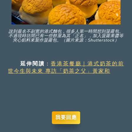
說到最名不副實的港式麵包，很多人第一時間想到菠蘿包。
不過現時坊間已有一些餅屋為其「正名」，加入菠蘿果醬等
夾心餡料來製作菠蘿包。（圖片來源：Shutterstock）
延伸閱讀
：
香港茶餐廳｜港式奶茶的前
世今生與未來 專訪「奶茶之父」黃家和
我要回應