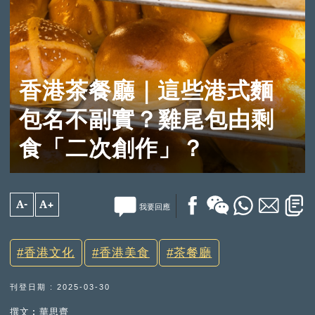
香港茶餐廳｜這些港式麵
包名不副實？雞尾包由剩
食「二次創作」？
A-
A+
我要回應
香港文化
香港美食
茶餐廳
刊登日期 : 2025-03-30
撰文︰華思齊