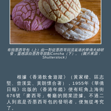
有指墨西哥包（上）由一對從墨西哥回流返港的華僑夫婦研
發，靈感源自墨西哥甜點Concha（下）。（圖片來源：
Shutterstock）
根據《香港飲食遊蹤》（黃家樑、區志
堅、曾漢棠、黃朗懷合著），1955年《華僑
日報》出版的《香港年鑑》便有旺角上海街
676號「麥西哥」餐廳的開業證據。不過二
人到底是否墨西哥包的發明者，便無從考究
了。