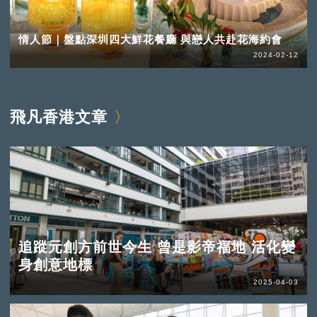
情人節｜盤點深圳四大鮮花餐廳 與戀人共赴花海約會
2024-02-12
飛凡香港文章
追蹤元創方前世今生 曾是影帝福地 活化變
身創意地標
2025-04-03