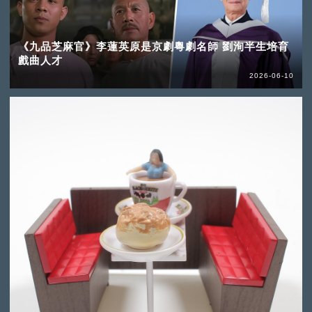
《九品芝麻官》李蓮英原是京劇粵劇名師 劉洵半生培育
戲曲人才
2026-06-10