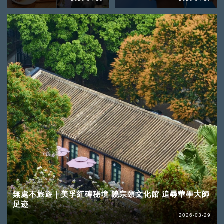
無處不旅遊｜美孚紅磚秘境 饒宗頤文化館 追尋華學大師
足迹
2026-03-29