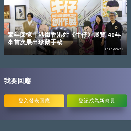
童年回憶｜港鐵香港站《牛仔》展覽 40年
來首次展出珍藏手稿
2025-03-21
我要回應
登入
發表回應
登記
成為新會員