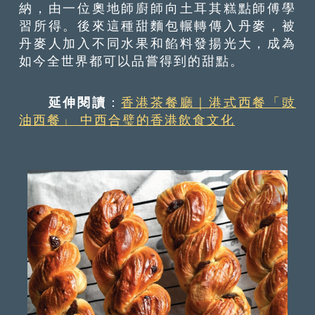
納，由一位奧地師廚師向土耳其糕點師傅學
習所得。後來這種甜麵包輾轉傳入丹麥，被
丹麥人加入不同水果和餡料發揚光大，成為
如今全世界都可以品嘗得到的甜點。
延伸閱讀
：
香港茶餐廳｜港式西餐「豉
油西餐」 中西合璧的香港飲食文化