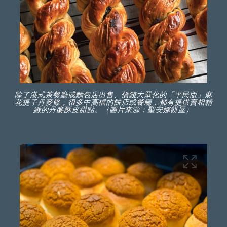
除了港式茶餐廳或麵包店出售、價錢大眾化的「平民版」麻
花提子丹麥條，很多中高檔的餅店或餐廳，都有提供賣相精
緻的丹麥酥皮甜點。（圖片來源：聖安娜餅屋）