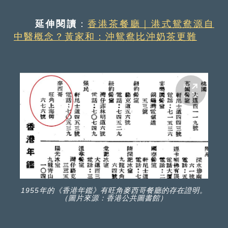
延伸閱讀
：
香港茶餐廳｜港式鴛鴦源自
中醫概念？黃家和：沖鴛鴦比沖奶茶更難
1955年的《香港年鑑》有旺角麥西哥餐廳的存在證明。
（圖片來源：香港公共圖書館）