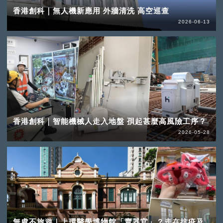
香港創科｜無人機新應用 外牆清洗 高空巡查
2026-06-13
香港創科｜智能機械人走入地盤 孭起甚麼高風險工序？
2026-05-28
無處不旅遊｜上環醫學博物館「賣器官」？走在抗疫及