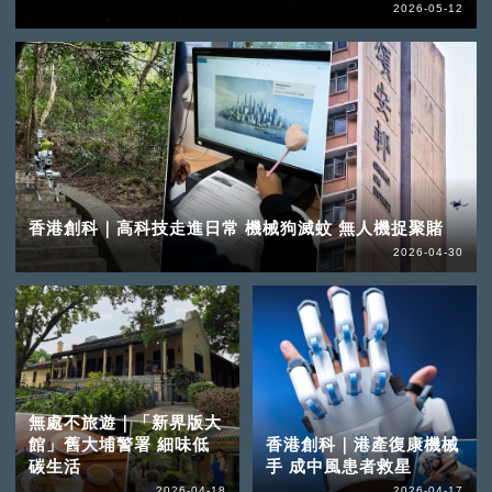
2026-05-12
香港創科｜高科技走進日常 機械狗滅蚊 無人機捉聚賭
2026-04-30
無處不旅遊｜「新界版大
館」舊大埔警署 細味低
香港創科｜港產復康機械
碳生活
手 成中風患者救星
2026-04-18
2026-04-17