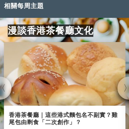
相關每周主題
漫談香港茶餐廳文化
香港茶餐廳｜這些港式麵包名不副實？雞
尾包由剩食「二次創作」？