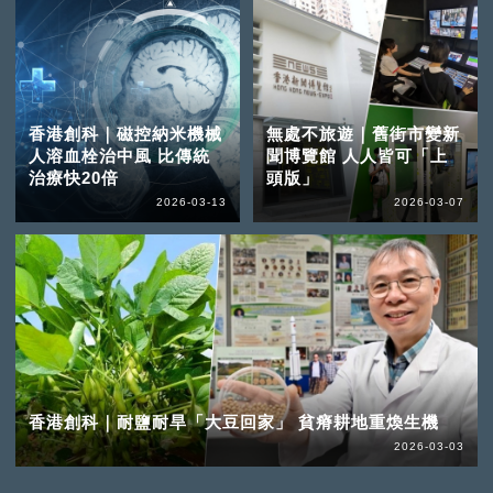
香港創科｜磁控納米機械
無處不旅遊｜舊街市變新
人溶血栓治中風 比傳統
聞博覽館 人人皆可「上
治療快20倍
頭版」
2026-03-13
2026-03-07
香港創科｜耐鹽耐旱「大豆回家」 貧瘠耕地重煥生機
2026-03-03