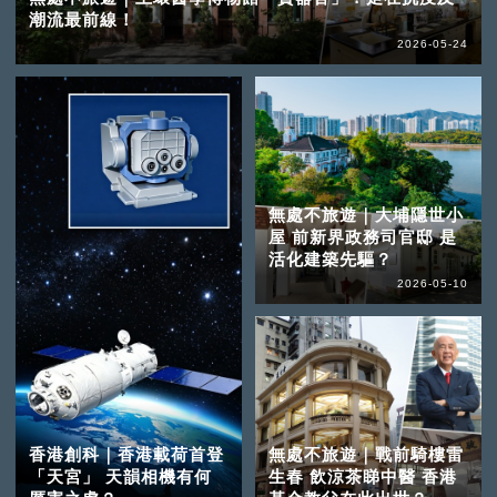
潮流最前線！
2026-05-24
無處不旅遊｜大埔隱世小
屋 前新界政務司官邸 是
活化建築先驅？
2026-05-10
香港創科｜香港載荷首登
無處不旅遊｜戰前騎樓雷
「天宮」 天韻相機有何
生春 飲涼茶睇中醫 香港