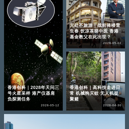
无处不旅游｜战前骑楼雷
生春 饮凉茶睇中医 香港
基金教父在此出世？
2026-05-02
香港创科｜2028年天问三
香港创科｜高科技走进日
号火星采样 港产仪器肩
常 机械狗灭蚊 无人机捉
负探测任务
聚赌
2026-05-12
2026-04-30