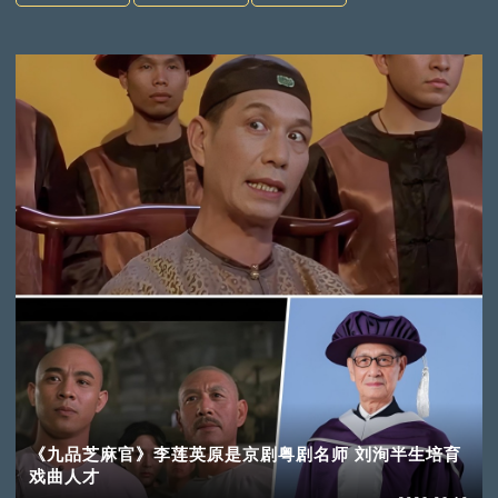
《九品芝麻官》李莲英原是京剧粤剧名师 刘洵半生培育
戏曲人才