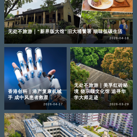
无处不旅游｜“新界版大馆”旧大埔警署 细味低碳生活
2026-04-18
无处不旅游｜美孚红砖秘
香港创科｜港产复康机械
境 饶宗颐文化馆 追寻华
手 成中风患者救星
学大师足迹
2026-04-17
2026-03-29