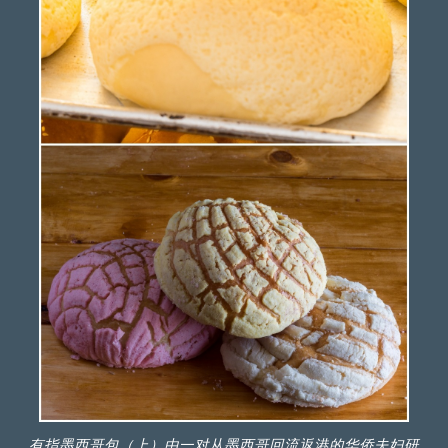
有指墨西哥包（上）由一对从墨西哥回流返港的华侨夫妇研