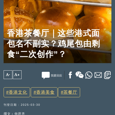
香港茶餐厅｜这些港式面
包名不副实？鸡尾包由剩
食“二次创作”？
A-
A+
我要回应
香港文化
香港美食
茶餐厅
刊登日期 : 2025-03-30
撰文︰华思齐