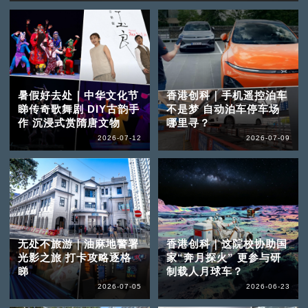
暑假好去处｜中华文化节
香港创科｜手机遥控泊车
睇传奇歌舞剧 DIY古韵手
不是梦 自动泊车停车场
作 沉浸式赏隋唐文物
哪里寻？
2026-07-12
2026-07-09
无处不旅游｜油麻地警署
香港创科｜这院校协助国
光影之旅 打卡攻略逐格
家“奔月探火” 更参与研
睇
制载人月球车？
2026-07-05
2026-06-23