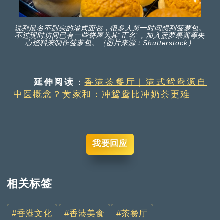
说到最名不副实的港式面包，很多人第一时间想到菠萝包。
不过现时坊间已有一些饼屋为其“正名”，加入菠萝果酱等夹
心馅料来制作菠萝包。（图片来源：Shutterstock）
延伸阅读
：
香港茶餐厅｜港式鸳鸯源自
中医概念？黄家和：冲鸳鸯比冲奶茶更难
我要回应
相关标签
香港文化
香港美食
茶餐厅