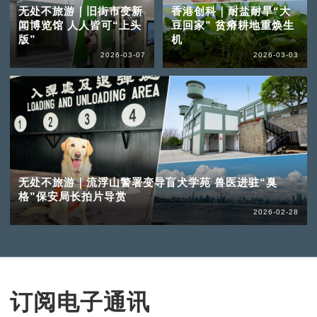
无处不旅游｜旧街市变新
香港创科｜耐盐耐旱“大
闻博览馆 人人皆可“上头
豆回家” 贫瘠耕地重焕生
版”
机
2026-03-07
2026-03-03
无处不旅游｜流浮山警署变导盲犬学苑 兽医进驻“臭
格”保安局长拍片导赏
2026-02-28
订阅电子通讯