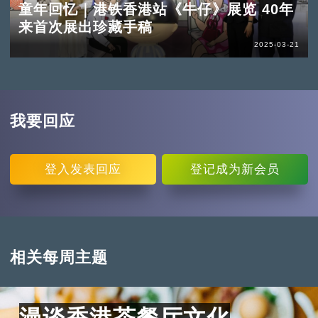
童年回忆｜港铁香港站《牛仔》展览 40年
来首次展出珍藏手稿
2025-03-21
我要回应
登入
发表回应
登记
成为新会员
相关每周主题
漫谈香港茶餐厅文化