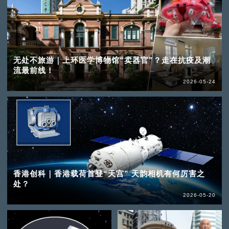
无处不旅游｜上环医学博物馆“卖器官”？走在抗疫及潮
流最前线！
2026-05-24
香港创科｜香港载荷首登“天宫” 天韵相机有何厉害之
处？
2026-05-20