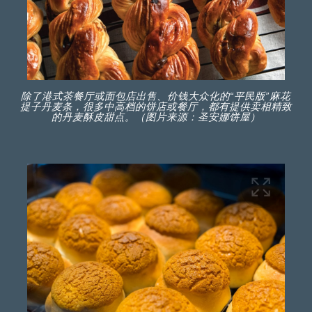
除了港式茶餐厅或面包店出售、价钱大众化的“平民版”麻花
提子丹麦条，很多中高档的饼店或餐厅，都有提供卖相精致
的丹麦酥皮甜点。（图片来源：圣安娜饼屋）