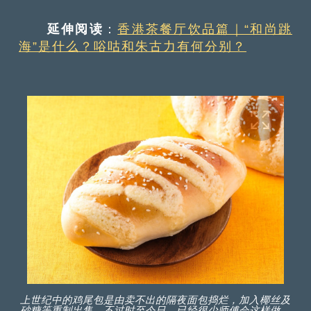
延伸阅读
：
香港茶餐厅饮品篇｜“和尚跳
海”是什么？唂咕和朱古力有何分别？
上世纪中的鸡尾包是由卖不出的隔夜面包捣烂，加入椰丝及
砂糖等重制出售。不过时至今日，已经很少师傅会这样做。