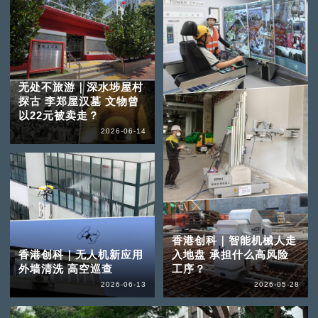
无处不旅游｜深水埗屋村
探古 李郑屋汉墓 文物曾
以22元被卖走？
2026-06-14
香港创科｜智能机械人走
香港创科｜无人机新应用
入地盘 承担什么高风险
外墙清洗 高空巡查
工序？
2026-06-13
2026-05-28