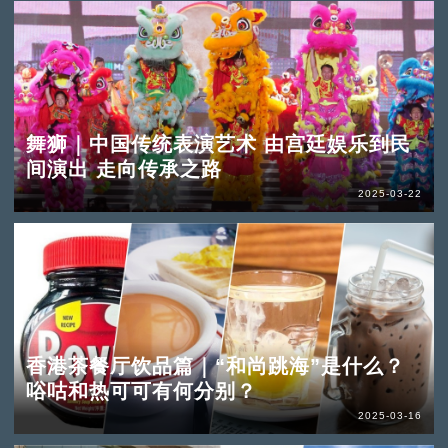
舞狮｜中国传统表演艺术 由宫廷娱乐到民
间演出 走向传承之路
2025-03-22
香港茶餐厅饮品篇｜“和尚跳海”是什么？
唂咕和热可可有何分别？
2025-03-16