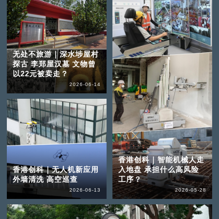
无处不旅游｜深水埗屋村
探古 李郑屋汉墓 文物曾
以22元被卖走？
2026-06-14
香港创科｜智能机械人走
香港创科｜无人机新应用
入地盘 承担什么高风险
外墙清洗 高空巡查
工序？
2026-06-13
2026-05-28