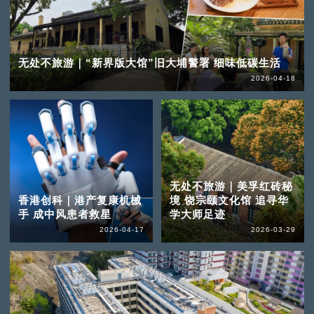
无处不旅游｜“新界版大馆”旧大埔警署 细味低碳生活
2026-04-18
无处不旅游｜美孚红砖秘
香港创科｜港产复康机械
境 饶宗颐文化馆 追寻华
手 成中风患者救星
学大师足迹
2026-04-17
2026-03-29