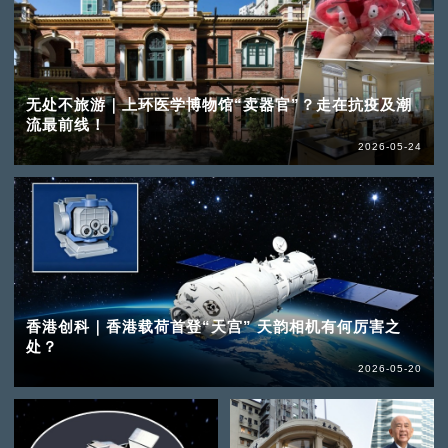
无处不旅游｜上环医学博物馆“卖器官”？走在抗疫及潮
流最前线！
2026-05-24
香港创科｜香港载荷首登“天宫” 天韵相机有何厉害之
处？
2026-05-20