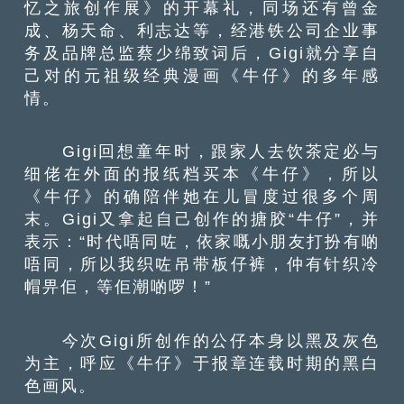
忆之旅创作展》的开幕礼，同场还有曾金
成、杨天命、利志达等，经港铁公司企业事
务及品牌总监蔡少绵致词后，Gigi就分享自
己对的元祖级经典漫画《牛仔》的多年感
情。
Gigi回想童年时，跟家人去饮茶定必与
细佬在外面的报纸档买本《牛仔》，所以
《牛仔》的确陪伴她在儿冒度过很多个周
末。Gigi又拿起自己创作的搪胶“牛仔”，并
表示：“时代唔同咗，依家嘅小朋友打扮有啲
唔同，所以我织咗吊带板仔裤，仲有针织冷
帽畀佢，等佢潮啲啰！”
今次Gigi所创作的公仔本身以黑及灰色
为主，呼应《牛仔》于报章连载时期的黑白
色画风。