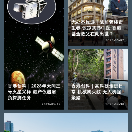
无处不旅游｜战前骑楼雷
生春 饮凉茶睇中医 香港
基金教父在此出世？
2026-05-02
香港创科｜2028年天问三
香港创科｜高科技走进日
号火星采样 港产仪器肩
常 机械狗灭蚊 无人机捉
负探测任务
聚赌
2026-05-12
2026-04-30