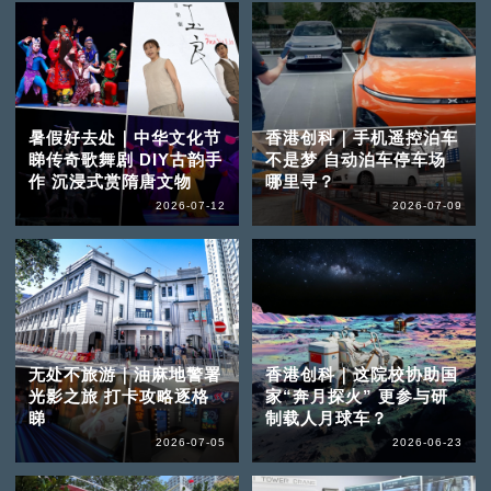
暑假好去处｜中华文化节
香港创科｜手机遥控泊车
睇传奇歌舞剧 DIY古韵手
不是梦 自动泊车停车场
作 沉浸式赏隋唐文物
哪里寻？
2026-07-12
2026-07-09
无处不旅游｜油麻地警署
香港创科｜这院校协助国
光影之旅 打卡攻略逐格
家“奔月探火” 更参与研
睇
制载人月球车？
2026-07-05
2026-06-23