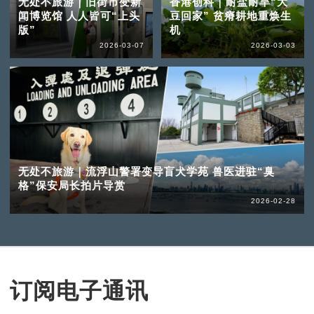
无处不旅游｜旧街市变新
香港创科｜耐盐耐旱“大
闻博览馆 人人皆可“上头
豆回家” 贫瘠耕地重焕生
版”
机
2026-03-07
2026-03-03
无处不旅游｜流浮山警署变导盲犬学苑 兽医进驻“臭
格”保安局长拍片导赏
2026-02-28
订阅电子通讯