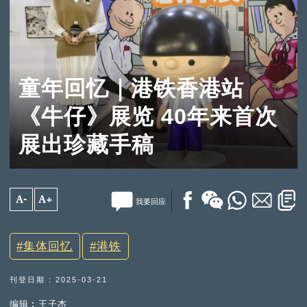
童年回忆｜港铁香港站
《牛仔》展览 40年来首次
展出珍藏手稿
A-
A+
我要回应
集体回忆
港铁
刊登日期 : 2025-03-21
编辑︰王子杰