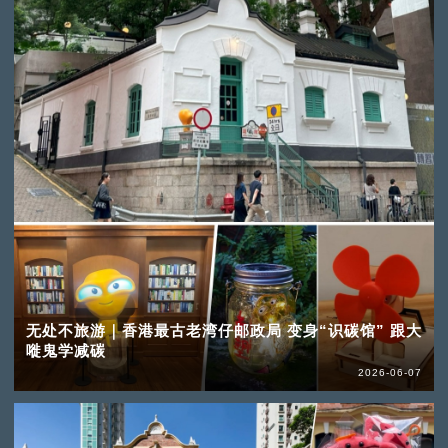
无处不旅游｜香港最古老湾仔邮政局 变身“识碳馆” 跟大
嘥鬼学减碳
2026-06-07