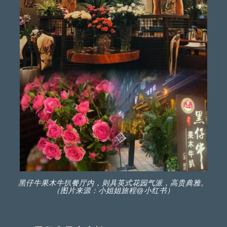
黑仔牛果木牛扒餐厅内，则具英式花园气派，高贵典雅。
（图片来源：小姐姐旅程@小红书）