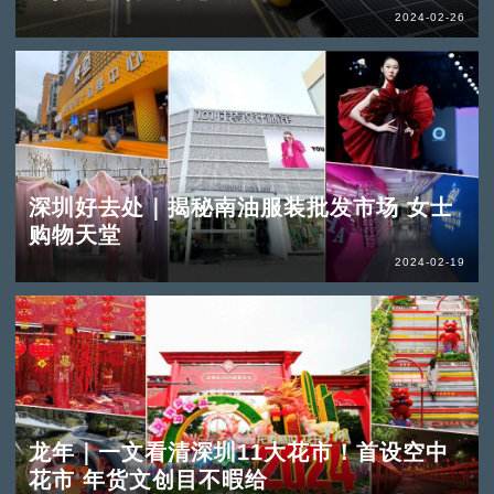
2024-02-26
深圳好去处｜揭秘南油服装批发市场 女士
购物天堂
2024-02-19
龙年｜一文看清深圳11大花市！首设空中
花市 年货文创目不暇给