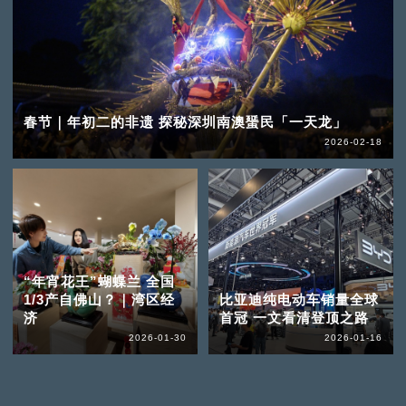
春节｜年初二的非遗 探秘深圳南澳蜑民「一天龙」
2026-02-18
“年宵花王”蝴蝶兰 全国
1/3产自佛山？｜湾区经
比亚迪纯电动车销量全球
济
首冠 一文看清登顶之路
2026-01-30
2026-01-16