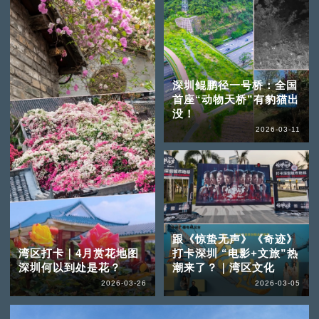
深圳鲲鹏径一号桥：全国
首座“动物天桥”有豹猫出
没！
2026-03-11
跟《惊蛰无声》《奇迹》
湾区打卡｜4月赏花地图
打卡深圳 “电影+文旅”热
深圳何以到处是花？
潮来了？｜湾区文化
2026-03-26
2026-03-05