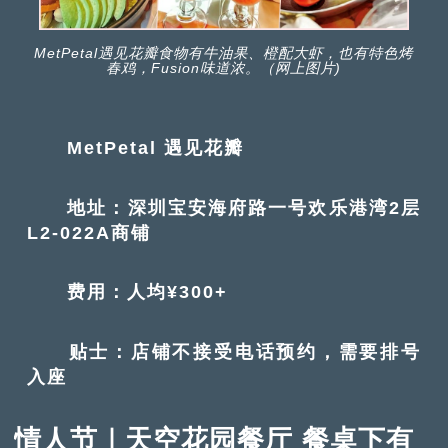
MetPetal遇见花瓣食物有牛油果、橙配大虾，也有特色烤
春鸡，Fusion味道浓。（网上图片)
MetPetal 遇见花瓣
地址：深圳宝安海府路一号欢乐港湾2层
L2-022A商铺
费用：人均¥300+
贴士：店铺不接受电话预约，需要排号
入座
情人节｜天空花园餐厅 餐桌下有