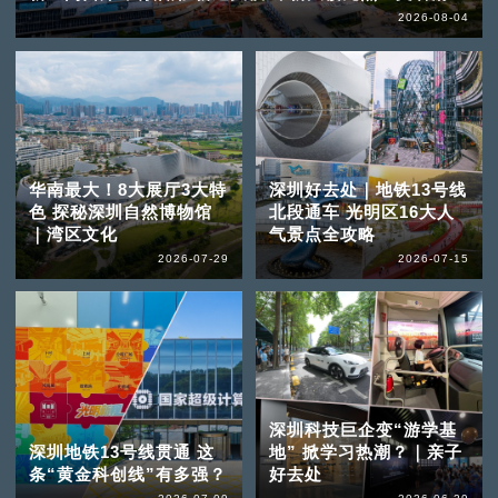
2026-08-04
华南最大！8大展厅3大特
深圳好去处｜地铁13号线
色 探秘深圳自然博物馆
北段通车 光明区16大人
｜湾区文化
气景点全攻略
2026-07-29
2026-07-15
深圳科技巨企变“游学基
深圳地铁13号线贯通 这
地” 掀学习热潮？｜亲子
条“黄金科创线”有多强？
好去处