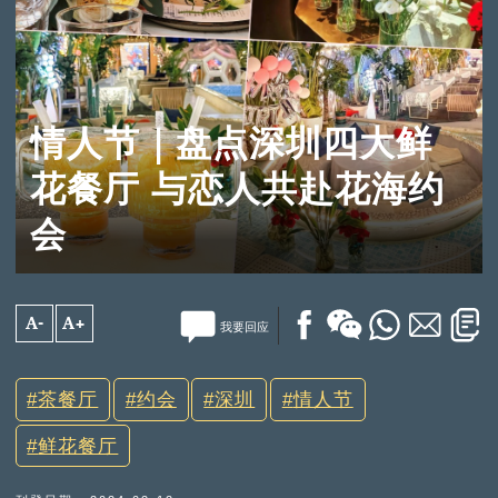
情人节｜盘点深圳四大鲜
花餐厅 与恋人共赴花海约
会
A-
A+
我要回应
茶餐厅
约会
深圳
情人节
鲜花餐厅