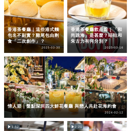
香港茶餐廳｜這些港式麵
香港茶餐廳飲品篇｜「和
包名不副實？雞尾包由剩
尚跳海」是甚麼？唂咕和
食「二次創作」？
朱古力有何分別？
2025-03-30
2025-03-16
情人節｜盤點深圳四大鮮花餐廳 與戀人共赴花海約會
2024-02-12
1:52
2:21