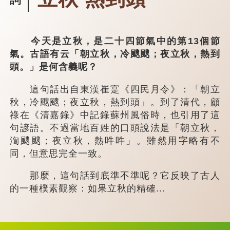
今天是立秋，是二十四節氣中的第13個節
氣。古語有云「朝立秋，冷颼颼；夜立秋，熱到
頭。」是何含義呢？
這句話出自東漢崔寔《四民月令》：「朝立
秋，冷颼颼；夜立秋，熱到頭」。到了清代，顧
祿在《清嘉錄》中記錄蘇州風俗時，也引用了這
句諺語。不過當地百姓的口頭說法是「朝立秋，
渹颼颼；夜立秋，熱吽吽」。雖然用字略有不
同，但意思完全一致。
那麼，這句話到底準不準呢？它反映了古人
的一種樸素觀察：如果立秋的精確...