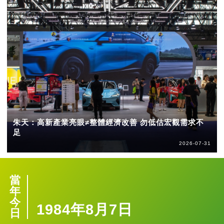
朱天：高新產業亮眼≠整體經濟改善 勿低估宏觀需求不
足
2026-07-31
當
年
今
1984年8月7日
日