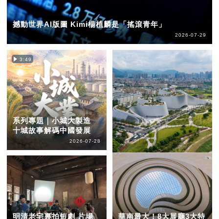
撼動世界AI版圖 Kimi楊植麟是「搖滾青年」
2026-07-29
3:49
系列專題｜小城大製造
十城故事解碼中國發展
2026-07-28
明清老宅裏拍短劇 片場
華南最大！8大展廳3大特