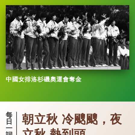
中國女排洛杉磯奧運會奪金
每
朝立秋 冷颼颼，夜
日
一
立秋 熱到頭
詞