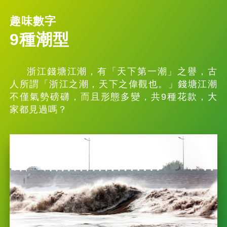
趣味數字
9種潮型
浙江錢塘江潮，有「天下第一潮」之譽，古
人所謂「浙江之潮，天下之偉觀也。」錢塘江潮
不僅氣勢磅礴，而且形態多變，共9種花款，大
家都見過嗎？