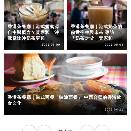
香港茶餐廳｜港式鴛鴦源
香港茶餐廳｜港式奶茶的
自中醫概念？黃家和：沖
前世今生與未來 專訪
鴛鴦比沖奶茶更難
「奶茶之父」黃家和
2021-06-09
2021-06-03
香港茶餐廳｜港式西餐「豉油西餐」 中西合璧的香港飲
食文化
2021-04-21