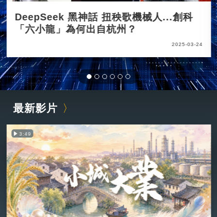
DeepSeek 黑神話 扭秧歌機械人...創科
「六小龍」為何出自杭州？
2025-03-24
最新影片
3:49