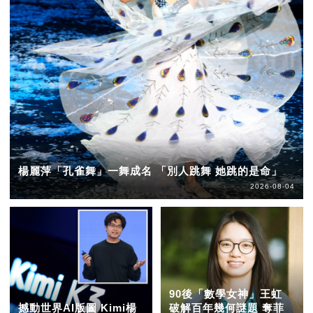
楊麗萍「孔雀舞」一舞成名 「別人跳舞 她跳的是命」
2026-08-04
90後「數學女神」王虹
撼動世界AI版圖 Kimi楊
破解百年幾何謎題 奪菲