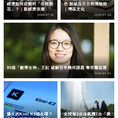
經濟如何在鄉村「生根開
色 探秘深圳自然博物館
花」？｜新經濟浪潮
｜灣區文化
2026-07-30
2026-07-29
90後「數學女神」王虹 破解百年幾何謎題 奪菲爾茲獎
2026-07-24
爆火的Kimi K3強在哪？
全球每3台冷氣機1台「廣