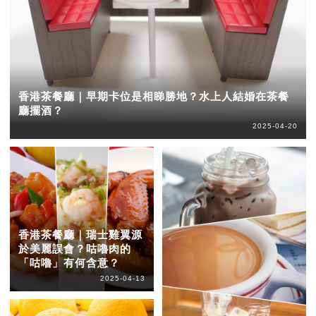
香港茶餐廳｜早期卡位是相睇勝地？水上人結婚在茶餐
廳擺酒？
2025-04-20
香港茶餐廳｜瑞士雞翼源
於美麗誤會？咕嚕肉的
「咕嚕」有何含意？
2025-04-13