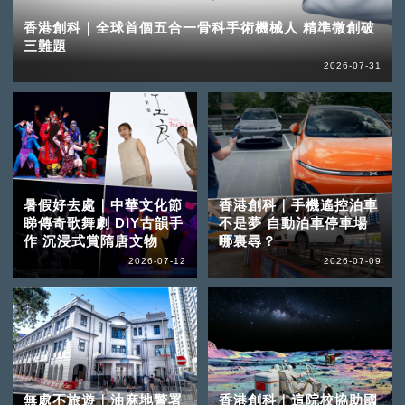
香港創科｜全球首個五合一骨科手術機械人 精準微創破
三難題
2026-07-31
暑假好去處｜中華文化節
香港創科｜手機遙控泊車
睇傳奇歌舞劇 DIY古韻手
不是夢 自動泊車停車場
作 沉浸式賞隋唐文物
哪裏尋？
2026-07-12
2026-07-09
無處不旅遊｜油麻地警署
香港創科｜這院校協助國