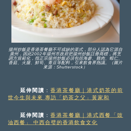
揚州炒飯是香港茶餐廳不可或缺的菜式，部分人認為它源自
廣州，因此2002年揚州市政府把揚州炒飯註冊商標，將烹
調方規範化，指正宗揚州炒飯必須包括海參、雞肉、蝦仁、
香菇、火腿、鮮筍、青豆等配料，引來飲食界熱議。（圖片
來源：Shutterstock）
延伸閱讀
：
香港茶餐廳｜港式奶茶的前
世今生與未來 專訪「奶茶之父」黃家和
延伸閱讀
：
香港茶餐廳｜港式西餐「豉
油西餐」 中西合璧的香港飲食文化