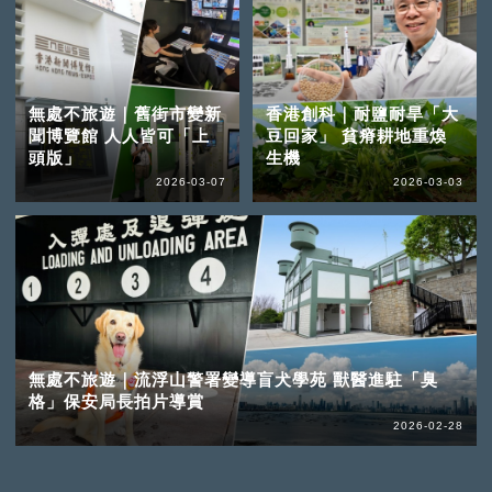
無處不旅遊｜舊街市變新
香港創科｜耐鹽耐旱「大
聞博覽館 人人皆可「上
豆回家」 貧瘠耕地重煥
頭版」
生機
2026-03-07
2026-03-03
無處不旅遊｜流浮山警署變導盲犬學苑 獸醫進駐「臭
格」保安局長拍片導賞
2026-02-28