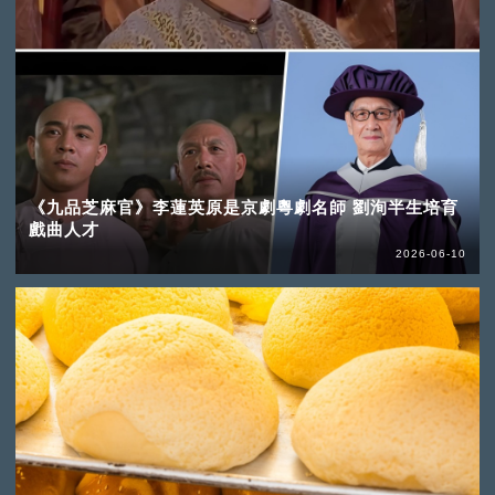
《九品芝麻官》李蓮英原是京劇粵劇名師 劉洵半生培育
戲曲人才
2026-06-10