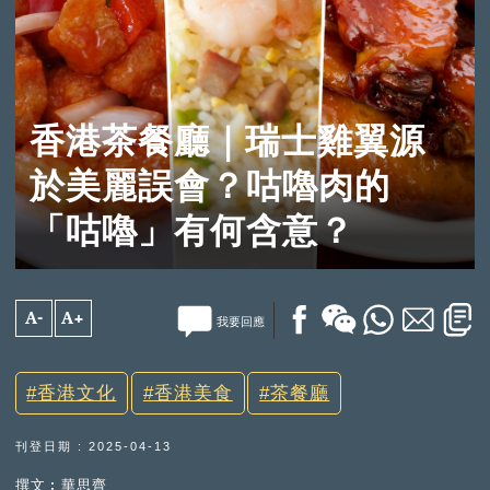
香港茶餐廳｜瑞士雞翼源
於美麗誤會？咕嚕肉的
「咕嚕」有何含意？
A-
A+
我要回應
香港文化
香港美食
茶餐廳
刊登日期 : 2025-04-13
撰文︰華思齊