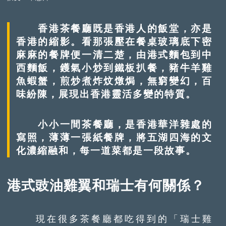
香港茶餐廳既是香港人的飯堂，亦是
香港的縮影。看那張壓在餐桌玻璃底下密
麻麻的餐牌便一清二楚，由港式麵包到中
西麵飯，鑊氣小炒到鐵板扒餐，豬牛羊雞
魚蝦蟹，煎炒煮炸炆燉焗，無窮變幻，百
味紛陳，展現出香港靈活多變的特質。
小小一間茶餐廳，是香港華洋雜處的
寫照，薄薄一張紙餐牌，將五湖四海的文
化濃縮融和，每一道菜都是一段故事。
港式豉油雞翼和瑞士有何關係？
現在很多茶餐廳都吃得到的「瑞士雞