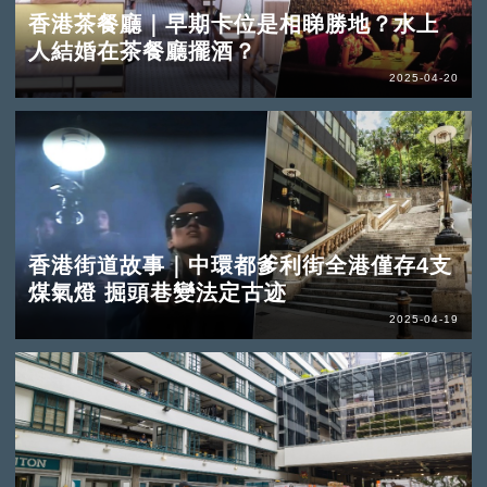
香港茶餐廳｜早期卡位是相睇勝地？水上
人結婚在茶餐廳擺酒？
2025-04-20
香港街道故事｜中環都爹利街全港僅存4支
煤氣燈 掘頭巷變法定古迹
2025-04-19