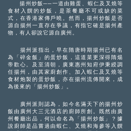
揚州炒飯──一道由雞蛋、蝦仁及叉燒等
食材入饌的炒飯，是茶餐廳不可或缺的菜
式，在香港家傳戶曉。然而，揚州炒飯是否
源自揚州一直存在爭議，有指它確是揚州產
物，有人卻說它源自廣州。
揚州派指出，早在隋唐時期揚州已有名
為「碎金飯」的蛋炒飯，這道菜更深得隋煬
帝歡心。及至清朝，廣東惠州知府伊秉綬調
任揚州，由其家廚創作、加入蝦仁及叉燒等
食材炮製的蛋炒飯，亦在揚州流傳開來，成
為後來的「揚州炒飯」。
廣州派則認為，如今名滿天下的揚州炒
飯由廣州大三元酒店的廚師所創。既然由廣
州餐廳出品，何以命名為「揚州炒飯」？據
說廚師是品嘗過由蝦仁、叉燒和海參等入饌