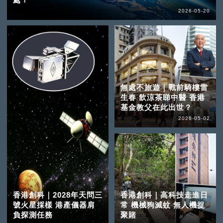
2026-05-20
無處不旅遊｜戰前騎樓雷
生春 飲涼茶睇中醫 香港
基金教父在此出世？
2026-05-02
香港創科｜2028年天問三
香港創科｜高科技走進日
號火星採樣 港產儀器肩
常 機械狗滅蚊 無人機捉
負探測任務
聚賭