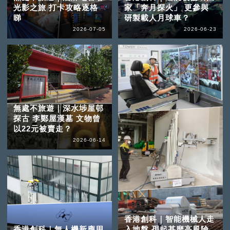
光影之旅 打卡攻略逐格
家「奔月探火」 更參與
睇
研製載人月球車？
2026-07-05
2026-06-23
無處不旅遊｜深水埗屋邨
探古 李鄭屋漢墓 文物曾
以22元被賣走？
2026-06-14
香港創科｜智能機械人走
香港創科｜無人機新應用
入地盤 孭起甚麼高風險