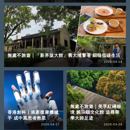
無處不旅遊｜「新界版大館」舊大埔警署 細味低碳生活
2026-04-18
無處不旅遊｜美孚紅磚秘
香港創科｜港產復康機械
境 饒宗頤文化館 追尋華
手 成中風患者救星
學大師足迹
2026-04-17
2026-03-29