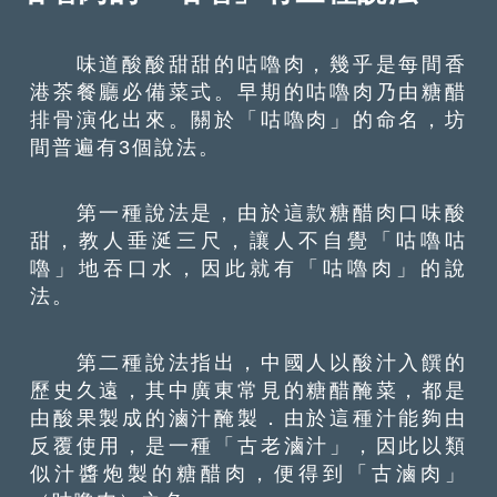
味道酸酸甜甜的咕嚕肉，幾乎是每間香
港茶餐廳必備菜式。早期的咕嚕肉乃由糖醋
排骨演化出來。關於「咕嚕肉」的命名，坊
間普遍有3個說法。
第一種說法是，由於這款糖醋肉口味酸
甜，教人垂涎三尺，讓人不自覺「咕嚕咕
嚕」地吞口水，因此就有「咕嚕肉」的說
法。
第二種說法指出，中國人以酸汁入饌的
歷史久遠，其中廣東常見的糖醋醃菜，都是
由酸果製成的滷汁醃製．由於這種汁能夠由
反覆使用，是一種「古老滷汁」，因此以類
似汁醬炮製的糖醋肉，便得到「古滷肉」