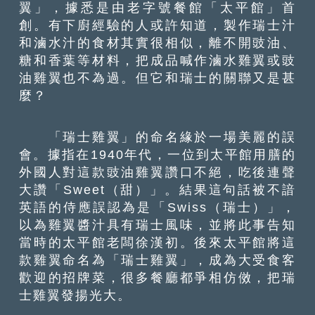
翼」，據悉是由老字號餐館「太平館」首
創。有下廚經驗的人或許知道，製作瑞士汁
和滷水汁的食材其實很相似，離不開豉油、
糖和香葉等材料，把成品喊作滷水雞翼或豉
油雞翼也不為過。但它和瑞士的關聯又是甚
麼？
「瑞士雞翼」的命名緣於一場美麗的誤
會。據指在1940年代，一位到太平館用膳的
外國人對這款豉油雞翼讚口不絕，吃後連聲
大讚「Sweet（甜）」。結果這句話被不諳
英語的侍應誤認為是「Swiss（瑞士）」，
以為雞翼醬汁具有瑞士風味，並將此事告知
當時的太平館老闆徐漢初。後來太平館將這
款雞翼命名為「瑞士雞翼」，成為大受食客
歡迎的招牌菜，很多餐廳都爭相仿傚，把瑞
士雞翼發揚光大。