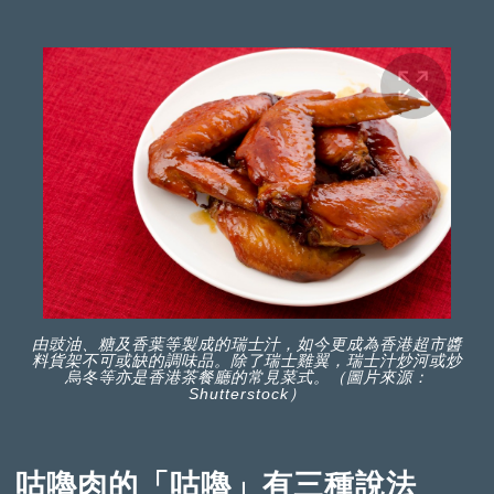
由豉油、糖及香葉等製成的瑞士汁，如今更成為香港超市醬
料貨架不可或缺的調味品。除了瑞士雞翼，瑞士汁炒河或炒
烏冬等亦是香港茶餐廳的常見菜式。（圖片來源：
Shutterstock）
咕嚕肉的「咕嚕」有三種說法