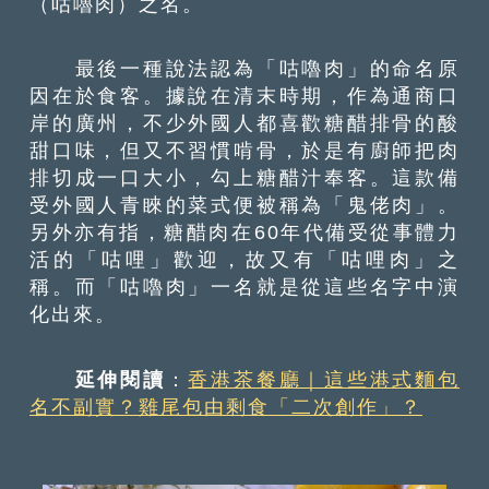
（咕嚕肉）之名。
最後一種說法認為「咕嚕肉」的命名原
因在於食客。據說在清末時期，作為通商口
岸的廣州，不少外國人都喜歡糖醋排骨的酸
甜口味，但又不習慣啃骨，於是有廚師把肉
排切成一口大小，勾上糖醋汁奉客。這款備
受外國人青睞的菜式便被稱為「鬼佬肉」。
另外亦有指，糖醋肉在60年代備受從事體力
活的「咕哩」歡迎，故又有「咕哩肉」之
稱。而「咕嚕肉」一名就是從這些名字中演
化出來。
延伸閱讀
：
香港茶餐廳｜這些港式麵包
名不副實？雞尾包由剩食「二次創作」？