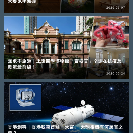
大嘥鬼學減碳
2026-06-07
無處不旅遊｜上環醫學博物館「賣器官」？走在抗疫及
潮流最前線！
2026-05-24
香港創科｜香港載荷首登「天宮」 天韻相機有何厲害之
處？