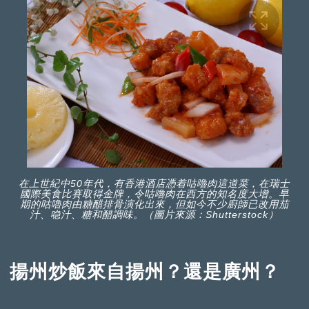
在上世紀中50年代，有香港酒店憑着咕嚕肉這道菜，在瑞士
國際美食比賽取得金牌，令咕嚕肉在西方的知名度大增。早
期的咕嚕肉由糖醋排骨演化出來，但如今不少廚師已改用茄
汁、喼汁、糖和醋調味。（圖片來源：Shutterstock）
揚州炒飯來自揚州？還是廣州？