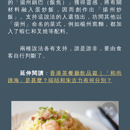
的「揚州鍋巴（飯焦）」獲得靈感，將有關
材料融入蛋炒飯，因而創作出「揚州炒
飯」。支持這說法的人還指出，坊間其他以
「揚州」命名的菜式，例如楊州窩麵，都加
入了蝦仁和叉燒等配料。
兩種說法各有支持，誰是誰非，要由食
客自行判斷了。
延伸閱讀
：
香港茶餐廳飲品篇｜「和尚
跳海」是甚麼？唂咕和朱古力有何分別？