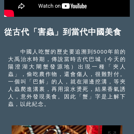
從古代「害蟲」到當代中國美食
中國人吃蟹的歷史要追溯到5000年前的
大禹治水時期，傳說當時古代巴城（今天的
陽澄湖大閘蟹發源地）出現一種「夾人
蟲」，偷吃農作物，還會傷人，很難對付。
一個叫「巴解」的人，就在湖邊挖溝，等夾
人蟲爬進溝裏，再用滾水燙死，結果香氣誘
人，意外發現美食。因此「蟹」字是上解下
蟲，以此紀念。