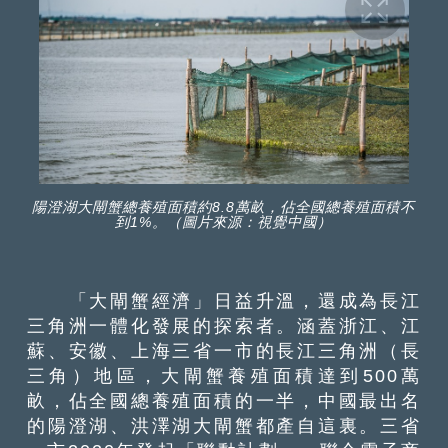
陽澄湖大閘蟹總養殖面積約8.8萬畝，佔全國總養殖面積不
到1%。（圖片來源：視覺中國）
「大閘蟹經濟」日益升溫，還成為長江
三角洲一體化發展的探索者。涵蓋浙江、江
蘇、安徽、上海三省一市的長江三角洲（長
三角）地區，大閘蟹養殖面積達到500萬
畝，佔全國總養殖面積的一半，中國最出名
的陽澄湖、洪澤湖大閘蟹都產自這裏。三省