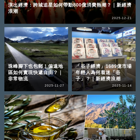
演出經濟：跨城追星如何帶動800億消費熱潮？｜新經濟
浪潮
2025-12-21
珠峰腳下也包郵！偏遠地
「谷子經濟」1689億市場
區如何實現快遞自由？｜
年輕人為何着迷「谷
非常物流
子」？｜新經濟浪潮
2025-11-27
2025-11-14