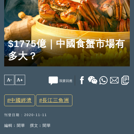
$1775億｜中國食蟹市場有
多大？
A-
A+
我要回應
中國經濟
長江三角洲
刊登日期 : 2020-11-11
編輯︰聞華
撰文︰聞華