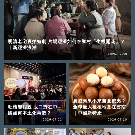
明清老宅裏拍短劇 片場經濟如何在鄉村「生根開花」？
｜新經濟浪潮
2026-07-30
夏威夷果不來自夏威夷？
吐槽變相親 脫口秀在中
全球最大種植地竟在雲南
國如何本土化再造？
｜中國新特產
2026-07-21
2026-07-10