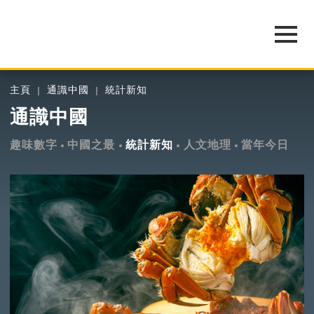
主頁
通識中國
統計新知
通識中國
趣味數字
中國之最
統計新知
人文地理
當年今日