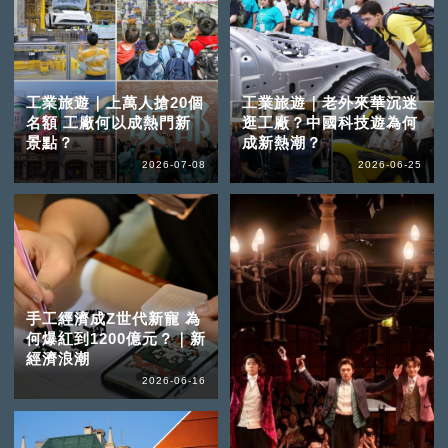
工業旅遊｜上萬人搶20個
工業旅遊｜老外來華沉迷
名額 工廠何以成熱門新
逛工廠？中國科技遊為何
景點？
成新熱潮？
2026-07-08
2026-06-25
手工經濟成Z世代新寵 為
何爆紅到1200億元？｜新
經濟浪潮
2026-06-16