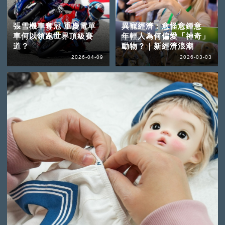
張雪機車奪冠 重慶電單
異寵經濟：愈怪愈鍾意
車何以領跑世界頂級賽
年輕人為何偏愛「神奇」
道？
動物？｜新經濟浪潮
2026-04-09
2026-03-03