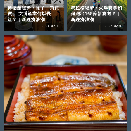
博物館經濟：除了「買買
馬拉松經濟：火爆賽事如
買」 文博產業何以長
何跑出168億新賽道？｜
紅？｜新經濟浪潮
新經濟浪潮
2026-02-11
2026-02-02