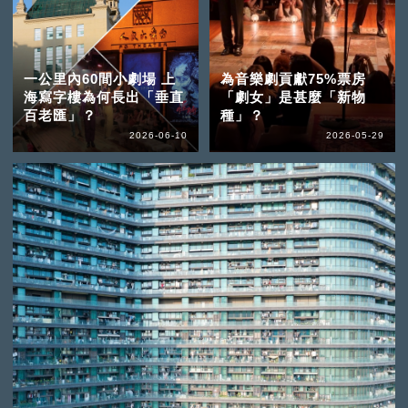
一公里內60間小劇場 上
為音樂劇貢獻75%票房
海寫字樓為何長出「垂直
「劇女」是甚麼「新物
百老匯」？
種」？
2026-06-10
2026-05-29