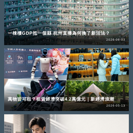
一棟樓GDP抵一個縣 杭州直播為何換了新活法？
2026-06-03
萬物皆可租？租賃經濟突破4.2萬億元｜新經濟浪潮
2026-05-13