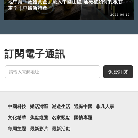
地中海「液體黃金」流入中國山區 油橄欖如何扎根甘
肅？｜中國新特產
2025-09-17
訂閱電子通訊
免費訂閱
中國科技
樂活灣區
潮遊生活
通識中國
非凡人事
文化精華
焦點縱覽
名家觀點
國情專題
每周主題
最新影片
最新活動