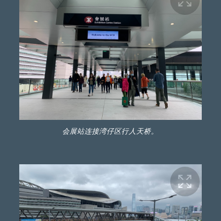
会展站连接湾仔区行人天桥。