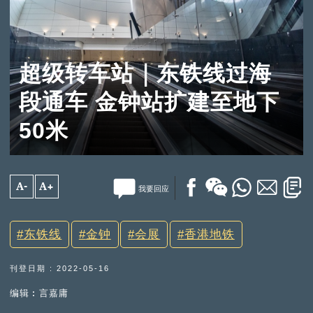
超级转车站｜东铁线过海
段通车 金钟站扩建至地下
50米
A-
A+
我要回应
东铁线
金钟
会展
香港地铁
刊登日期 : 2022-05-16
编辑︰言嘉庸