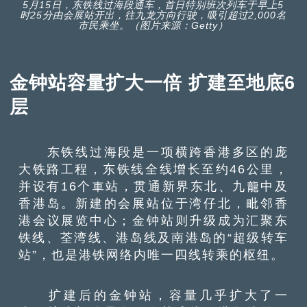
5月15日，东铁线过海段通车，首日特别班次列车于早上5
时25分由会展站开出，往九龙方向行驶，吸引超过2,000名
市民乘坐。（图片来源：Getty）
金钟站容量扩大一倍 扩建至地底6
层
东铁线过海段是一项横跨香港多区的庞
大铁路工程，东铁线全线增长至约46公里，
并设有16个車站，贯通新界东北、九龍中及
香港岛。新建的会展站位于湾仔北，毗邻香
港会议展览中心；金钟站则升级成为汇聚东
铁线、荃湾线、港岛线及南港岛的“超级转车
站”，也是港铁网络内唯一四线转乘的枢纽。
扩建后的金钟站，容量几乎扩大了一