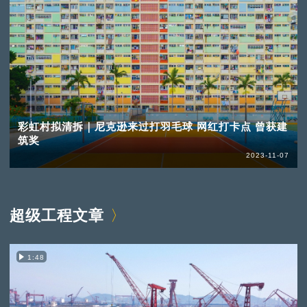
彩虹村拟清拆｜尼克逊来过打羽毛球 网红打卡点 曾获建
筑奖
2023-11-07
超级工程文章
1:48