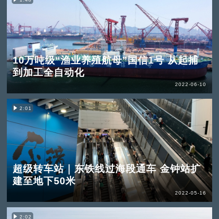
10万吨级“渔业养殖航母”国信1号 从起捕
到加工全自动化
2022-06-10
2:01
超级转车站｜东铁线过海段通车 金钟站扩
建至地下50米
2022-05-16
2:02