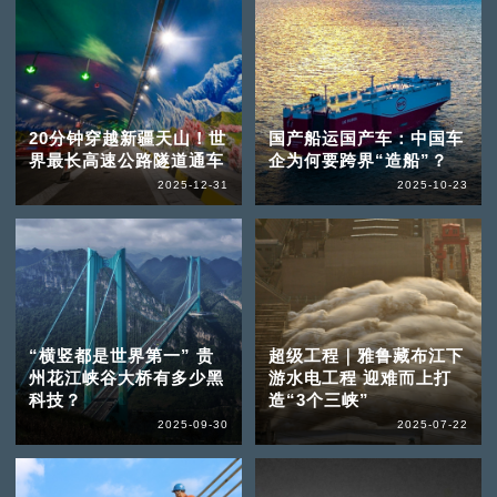
20分钟穿越新疆天山！世
国产船运国产车：中国车
界最长高速公路隧道通车
企为何要跨界“造船”？
2025-12-31
2025-10-23
“横竖都是世界第一” 贵
超级工程｜雅鲁藏布江下
州花江峡谷大桥有多少黑
游水电工程 迎难而上打
科技？
造“3个三峡”
2025-09-30
2025-07-22