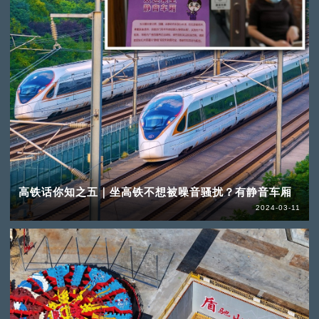
高铁话你知之五｜坐高铁不想被噪音骚扰？有静音车厢
2024-03-11