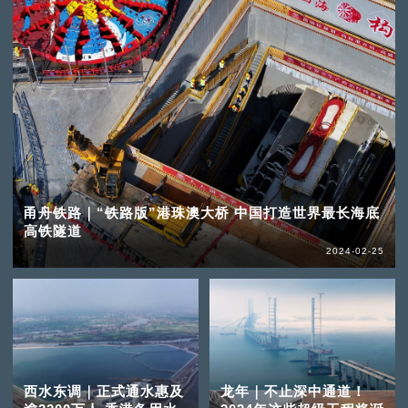
甬舟铁路｜“铁路版”港珠澳大桥 中国打造世界最长海底
高铁隧道
2024-02-25
西水东调｜正式通水惠及
龙年｜不止深中通道！