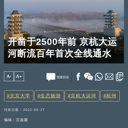
开凿于2500年前 京杭大运
河断流百年首次全线通水
A-
A+
我要回应
北京大学
生态旅游
京杭大运河
杭州
刊登日期 : 2022-05-27
编辑︰言嘉庸