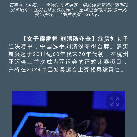
石宇奇（左图）、李诗沣会师决赛，提前锁定亚运会羽毛球
男单冠军；在羽毛球女双决赛中，王牌组合陈清晨/贾一凡
受到关注。（图片来源：Getty）
【女子霹雳舞 刘清漪夺金】
霹雳舞女子
组决赛中，中国选手刘清漪夺得金牌。霹雳
舞兴起于20世纪60年代末70年代初，在杭州
亚运会上首次成为亚运会的正式比赛项目，
并将在2024年巴黎奥运会上亮相奥运舞台。