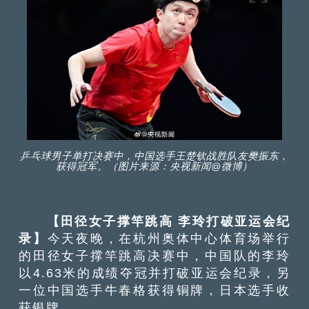
乒乓球男子单打决赛中，中国选手王楚钦战胜队友樊振东，
获得冠军。（图片来源：央视新闻@微博）
【田径女子撑竿跳高 李玲打破亚运会纪
录】
今天夜晚，在杭州奥体中心体育场举行
的田径女子撑竿跳高决赛中，中国队的李玲
以4.63米的成绩夺冠并打破亚运会纪录，另
一位中国选手牛春格获得铜牌，日本选手收
获银牌。