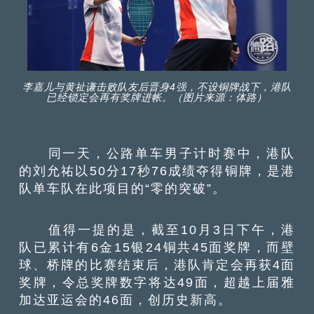
李嘉儿与黄祉谦击败队友后晋身4强，不设铜牌战下，港队
已经锁定会再有奖牌进帐。（图片来源：体路）
同一天，公路单车男子计时赛中，港队
的刘允祐以50分17秒76成绩夺得铜牌，是港
队单车队在此项目的“零的突破”。
值得一提的是，截至10月3日下午，港
队已累计有6金15银24铜共45面奖牌，而壁
球、桥牌的比赛结束后，港队肯定会再获4面
奖牌，令总奖牌数字将达49面，超越上届雅
加达亚运会的46面，创历史新高。