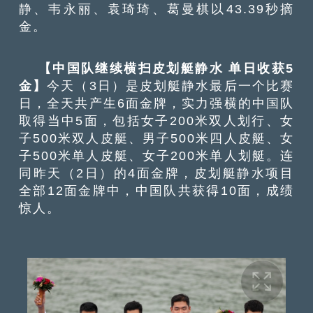
静、韦永丽、袁琦琦、葛曼棋以43.39秒摘
金。
【中国队继续横扫皮划艇静水 单日收获5
金】
今天（3日）是皮划艇静水最后一个比赛
日，全天共产生6面金牌，实力强横的中国队
取得当中5面，包括女子200米双人划行、女
子500米双人皮艇、男子500米四人皮艇、女
子500米单人皮艇、女子200米单人划艇。连
同昨天（2日）的4面金牌，皮划艇静水项目
全部12面金牌中，中国队共获得10面，成绩
惊人。