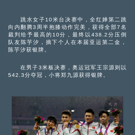
跳水女子10米台决赛中，全红婵第二跳
向内翻腾3周半抱膝动作完美，获得全部7名
裁判给予最高的10分，最终以438.2分压倒
队友陈芋汐，摘下个人在本届亚运第二金，
陈芋汐获银牌。
在男子3米板决赛，奥运冠军王宗源则以
542.3分夺冠，小将郑九源获得银牌。