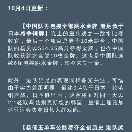
10月4日更新：
【中国队再包揽全部跳水金牌 港足负于
日本将争铜牌】
晚上的重头戏之一跳水比赛
收官，最后一个项目是男子10米跳台，中国
队的杨昊以554.35高分夺得金牌，也令中国
队收获跳水全部10枚金牌。这也是中国队连
续6届包揽跳水金牌，迄今未失一金。
此外，港队男足的表现同样备受关注，可惜
由于实力差距明显，最终0:4负于日本，跌落
铜牌战。日本胜出后，决赛将面对同一天以
2:1轻取乌兹别克斯坦的韩国，重演上届雅加
达亚运会决赛日韩大战戏码。
【杨倩玉单车公路赛夺金创历史 港队奖