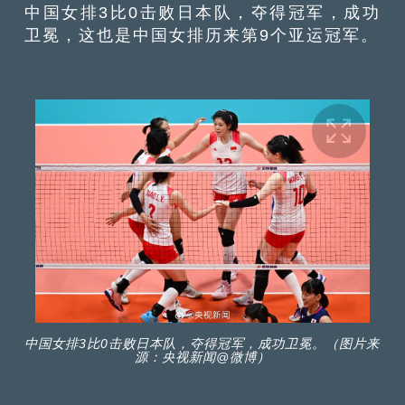
中国女排3比0击败日本队，夺得冠军，成功
卫冕，这也是中国女排历来第9个亚运冠军。
中国女排3比0击败日本队，夺得冠军，成功卫冕。（图片来
源：央视新闻@微博）