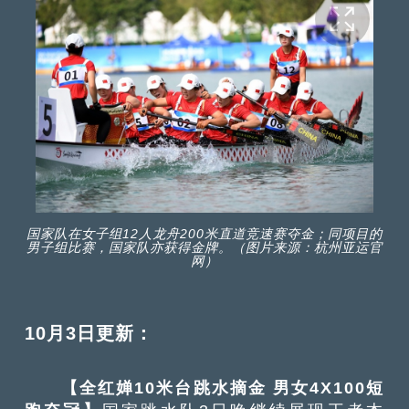
国家队在女子组12人龙舟200米直道竞速赛夺金；同项目的
男子组比赛，国家队亦获得金牌。（图片来源：杭州亚运官
网）
10月3日更新：
【全红婵10米台跳水摘金 男女4X100短