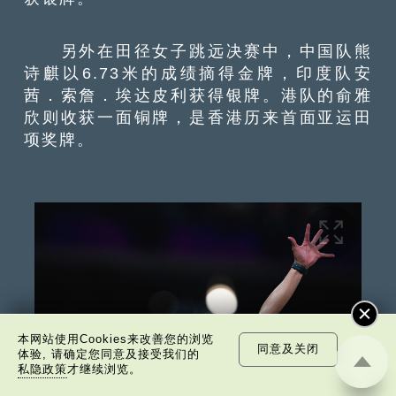
另外在田径女子跳远决赛中，中国队熊
诗麒以6.73米的成绩摘得金牌，印度队安
茜．索詹．埃达皮利获得银牌。港队的俞雅
欣则收获一面铜牌，是香港历来首面亚运田
项奖牌。
本网站使用Cookies来改善您的浏览
同意及关闭
体验, 请确定您同意及接受我们的
私隐政策
才继续浏览。