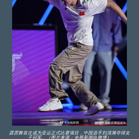
霹雳舞首次成为亚运正式比赛项目，中国选手刘清漪夺得女
子冠军。（图片来源：央视新闻@微博）