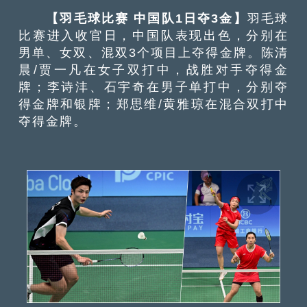
【羽毛球比赛 中国队1日夺3金】
羽毛球
比赛进入收官日，中国队表现出色，分别在
男单、女双、混双3个项目上夺得金牌。陈清
晨/贾一凡在女子双打中，战胜对手夺得金
牌；李诗沣、石宇奇在男子单打中，分别夺
得金牌和银牌；郑思维/黄雅琼在混合双打中
夺得金牌。