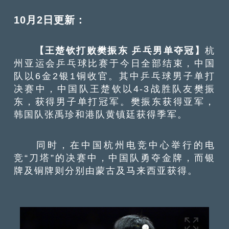
10月2日更新：
【王楚钦打败樊振东 乒乓男单夺冠】
杭
州亚运会乒乓球比赛于今日全部结束，中国
队以6金2银1铜收官。其中乒乓球男子单打
决赛中，中国队王楚钦以4-3战胜队友樊振
东，获得男子单打冠军。樊振东获得亚军，
韩国队张禹珍和港队黄镇廷获得季军。
同时，在中国杭州电竞中心举行的电
竞“刀塔”的决赛中，中国队勇夺金牌，而银
牌及铜牌则分别由蒙古及马来西亚获得。