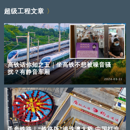
超级工程文章
高铁话你知之五｜坐高铁不想被噪音骚
扰？有静音车厢
2024-03-11
甬舟铁路｜“铁路版”港珠澳大桥 中国打造