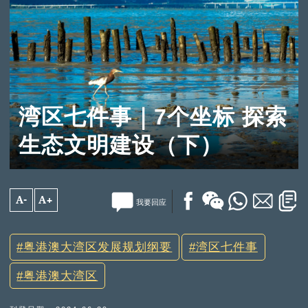
湾区七件事｜7个坐标 探索
生态文明建设（下）
A-
A+
我要回应
粤港澳大湾区发展规划纲要
湾区七件事
粤港澳大湾区