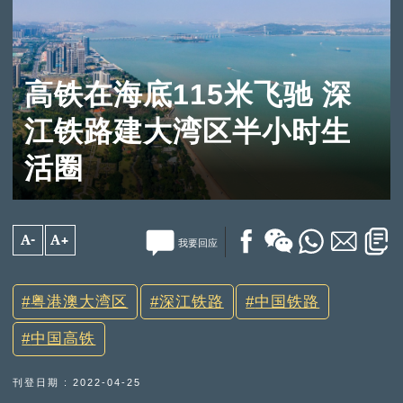
高铁在海底115米飞驰 深
江铁路建大湾区半小时生
活圈
A-
A+
我要回应
粤港澳大湾区
深江铁路
中国铁路
中国高铁
刊登日期 : 2022-04-25