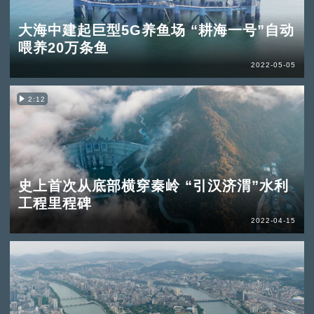
大海中建起巨型5G养鱼场 “耕海一号”自动
喂养20万条鱼
2022-05-05
2:12
史上首次从底部横穿秦岭 “引汉济渭”水利
工程里程碑
2022-04-15