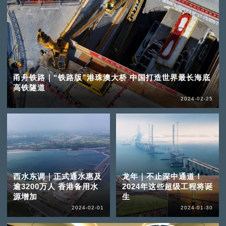
甬舟铁路｜“铁路版”港珠澳大桥 中国打造世界最长海底
高铁隧道
2024-02-25
西水东调｜正式通水惠及
龙年｜不止深中通道！
逾3200万人 香港备用水
2024年这些超级工程将诞
源增加
生
2024-02-01
2024-01-30