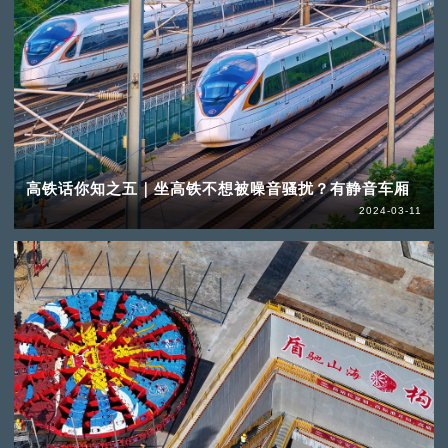
高铁话你知之五｜坐高铁不想被噪音骚扰？有静音车厢
2024-03-11