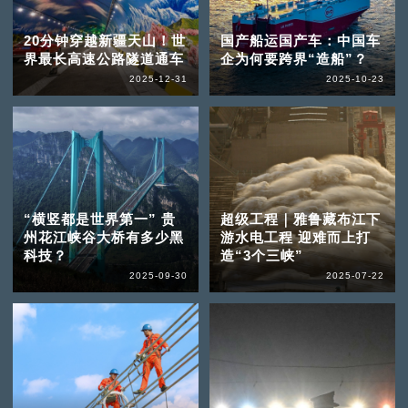
20分钟穿越新疆天山！世
国产船运国产车：中国车
界最长高速公路隧道通车
企为何要跨界“造船”？
2025-12-31
2025-10-23
“横竖都是世界第一” 贵
超级工程｜雅鲁藏布江下
州花江峡谷大桥有多少黑
游水电工程 迎难而上打
科技？
造“3个三峡”
2025-09-30
2025-07-22