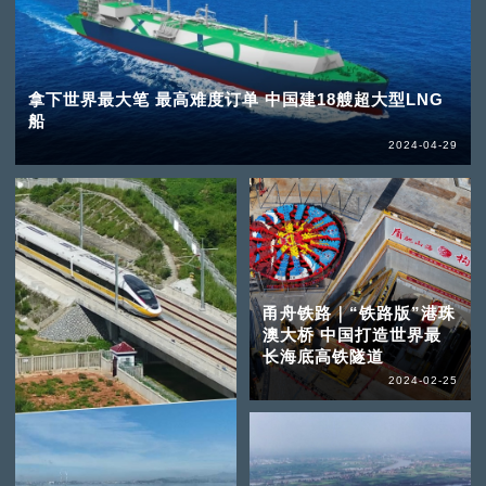
拿下世界最大笔 最高难度订单 中国建18艘超大型LNG
船
2024-04-29
甬舟铁路｜“铁路版”港珠
澳大桥 中国打造世界最
长海底高铁隧道
2024-02-25