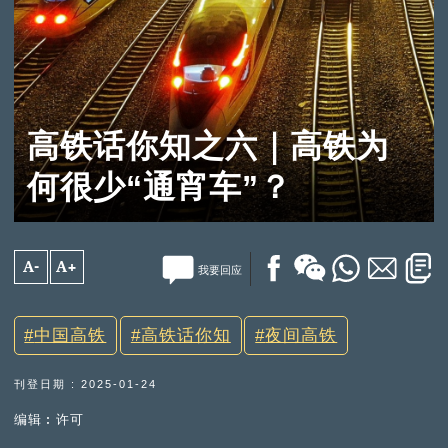
高铁话你知之六｜高铁为
何很少“通宵车”？
A-
A+
我要回应
中国高铁
高铁话你知
夜间高铁
刊登日期 : 2025-01-24
编辑︰许可