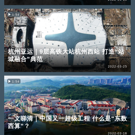
1:54
杭州亚运｜9层高铁大站杭州西站 打造“站
城融合”典范
2022-03-25
1:54
一文睇清｜中国又一超级工程 什么是“东数
西算”？
2022-03-16