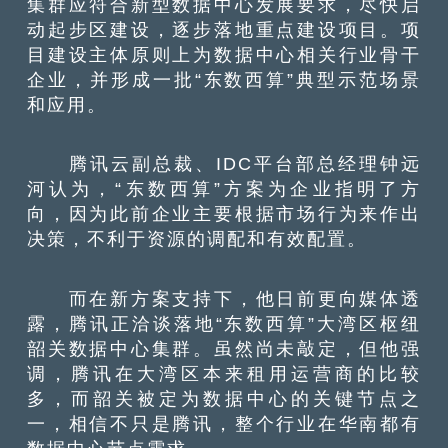
集群应符合新型数据中心发展要求，尽快启
动起步区建设，逐步落地重点建设项目。项
目建设主体原则上为数据中心相关行业骨干
企业，并形成一批“东数西算”典型示范场景
和应用。
腾讯云副总裁、IDC平台部总经理钟远
河认为，“东数西算”方案为企业指明了方
向，因为此前企业主要根据市场行为来作出
决策，不利于资源的调配和有效配置。
而在新方案支持下，他日前更向媒体透
露，腾讯正洽谈落地“东数西算”大湾区枢纽
韶关数据中心集群。虽然尚未敲定，但他强
调，腾讯在大湾区本来租用运营商的比较
多，而韶关被定为数据中心的关键节点之
一，相信不只是腾讯，整个行业在华南都有