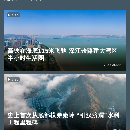
2:15
高铁在海底115米飞驰 深江铁路建大湾区
半小时生活圈
2022-04-25
2:12
史上首次从底部横穿秦岭 “引汉济渭”水利
工程里程碑
2022-04-15