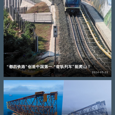
“都四铁路”创造中国第一 “齿轨列车”能爬山！
2024-05-22