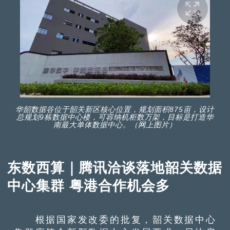
华韶数据谷位于韶关新区核心位置，规划面积875亩，设计
总规划9栋数据中心楼，可容纳机柜数万架，目标是打造华
南最大单体数据中心。（网上图片）
东数西算｜腾讯洽谈落地韶关数据
中心集群 粤港合作机会多
根据国家发改委的批复，韶关数据中心