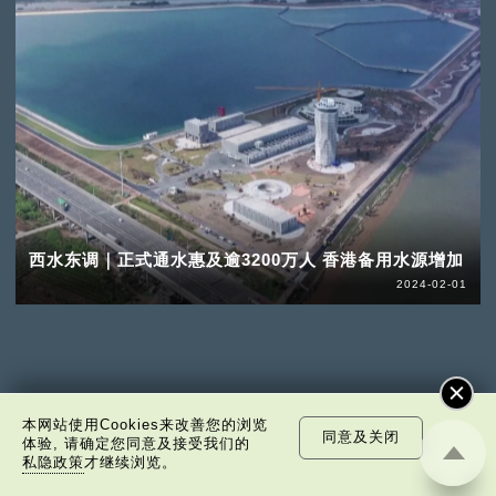
西水东调｜正式通水惠及逾3200万人 香港备用水源增加
2024-02-01
本网站使用Cookies来改善您的浏览
同意及关闭
体验, 请确定您同意及接受我们的
私隐政策
才继续浏览。