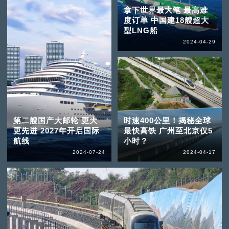
拿下世界最大笔 最高难
度订单 中国建18艘超大
型LNG船
2024-04-29
第二艘国产大邮轮 更大
时速400公里！揭秘全球
更先进 2027年开启国际
最快高铁 广州至北京仅5
航线
小时？
2024-07-24
2024-04-17