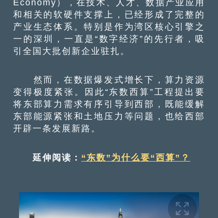
Economy），在技术、人才、数据产业应用
和相关的软硬件支撑上，已经形成了完整的
产业生态体系。特别是作为湾区核心引擎之
一的深圳，一直是“数字经济”的先行者，吸
引全国大批创新企业驻扎。
然而，在数据爆发式增长下，算力资源
变得极度紧张。因此“东数西算”工程提出要
将东部算力需求有序引导到西部，既能缓解
东部能源紧张和土地压力等问题，也给西部
开辟一条发展新路。
延伸阅读：
“东数”为什么要“西算”？