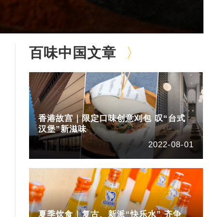
百味中国文章
香港故宫｜限定口味创意刈包 叹“台式
汉堡”新滋味
2022-08-01
夏季饮食｜复古、新派“快乐水” 齐争