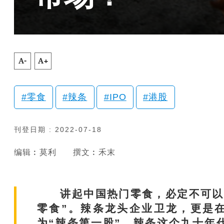
A-
A+
零食
辣条
IPO
港股
刊登日期 : 2022-07-18
编辑︰莫利
撰文︰禾末
讲起中国热门零食，必定不可以忽
零食”。辣条龙头企业卫龙，更是
为“辣条第一股”。辣条这个九十年