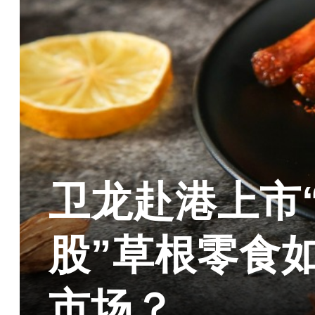
卫龙赴港上市
股”草根零食如
市场？