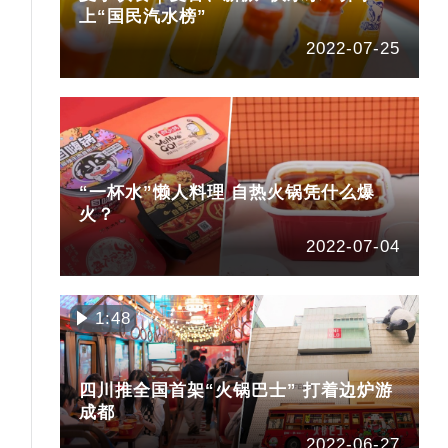
上“国民汽水榜”
2022-07-25
“一杯水”懒人料理 自热火锅凭什么爆
火？
2022-07-04
1:48
四川推全国首架“火锅巴士” 打着边炉游
成都
2022-06-27