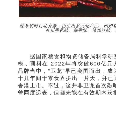
辣条现时百花齐放，衍生出多元化产品，例如
有川香风味、蒜香味、辣鸡汁味、
据国家粮食和物资储备局科学研究
模，预料在 2022年将突破600亿
品牌当中，“卫龙”早已突围而出，
十几年间于零食界拼出一片天，并已
香港上市。不过，这并非卫龙首次敲响
曾两度递表，但都未能在有效期内获