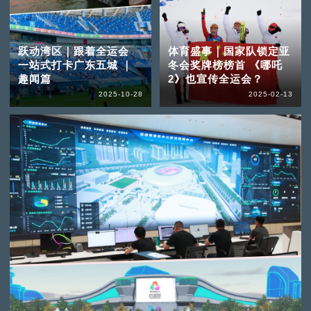
跃动湾区｜跟着全运会
体育盛事｜国家队锁定亚
一站式打卡广东五城 ｜
冬会奖牌榜榜首 《哪吒
趣闻篇
2》也宣传全运会？
2025-10-28
2025-02-13