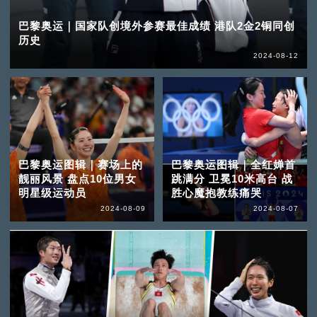
巴黎奥运｜国家队创境外参赛最佳成绩 港队2金2铜同创
历史
2024-08-12
巴黎奥运图辑｜赛场上的
巴黎奥运图辑｜全红婵首
靓丽风景 盘点10位男女
跳满分 卫冕10米高台 战
明星级运动员
胜心魔抱教练痛哭
2024-08-09
2024-08-07