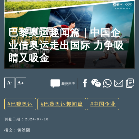
巴黎奥运趣闻篇｜中国企
业借奥运走出国际 力争吸
睛又吸金
A-
A+
我要回应
巴黎奥运
巴黎奥运趣闻篇
中国企业
刊登日期 : 2024-07-18
撰文︰黄皓颐