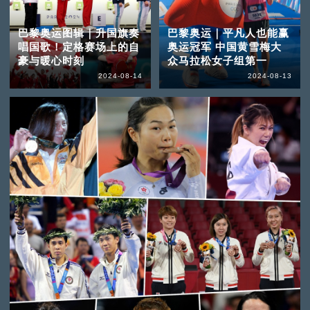
巴黎奥运图辑｜升国旗奏
巴黎奥运｜平凡人也能赢
唱国歌！定格赛场上的自
奥运冠军 中国黄雪梅大
豪与暖心时刻
众马拉松女子组第一
2024-08-14
2024-08-13