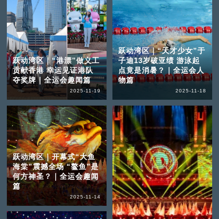
跃动湾区｜“天才少女”于
跃动湾区｜“港漂”做义工
子迪13岁破亚绩 游泳起
贡献香港 幸运见证港队
点竟是消暑？｜全运会人
夺奖牌｜全运会趣闻篇
物篇
2025-11-19
2025-11-18
跃动湾区｜开幕式“大鱼
海棠”震撼全场 “鳌鱼”是
何方神圣？｜全运会趣闻
篇
2025-11-14