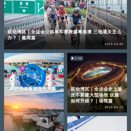
跃动湾区｜全运会公路单车赛跨越粤港澳 三地通关怎么
办？｜趣闻篇
2025-10-30
2:58
跃动湾区｜全运会史上首
次不新建大型场馆 设施
如何升级？｜场馆篇
2025-09-23