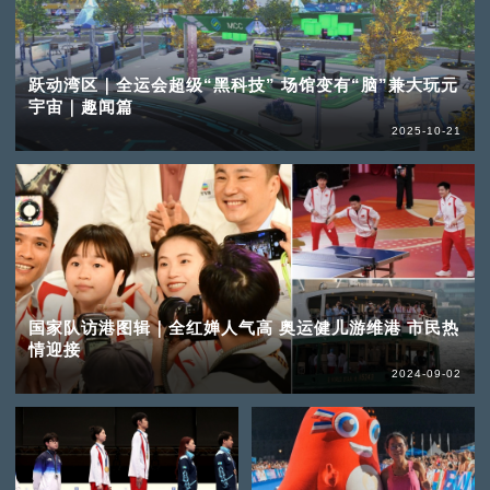
跃动湾区｜全运会超级“黑科技” 场馆变有“脑”兼大玩元
宇宙｜趣闻篇
2025-10-21
国家队访港图辑｜全红婵人气高 奥运健儿游维港 市民热
情迎接
2024-09-02