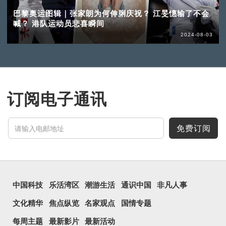
巴黎奥运图辑｜张家朗为何伸脷庆祝？ 江旻憓输了不会
喊？ 港队运动员悲喜瞬间
2024-08-03
订阅电子通讯
免费订阅
中国科技
乐活湾区
潮游生活
通识中国
非凡人事
文化精华
焦点纵览
名家观点
国情专题
每周主题
最新影片
最新活动