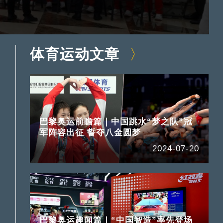
体育运动文章
巴黎奥运前瞻篇｜中国跳水“梦之队”冠
军阵容出征 誓夺八金圆梦
2024-07-20
巴黎奥运趣闻篇｜“中国智造”率先登场