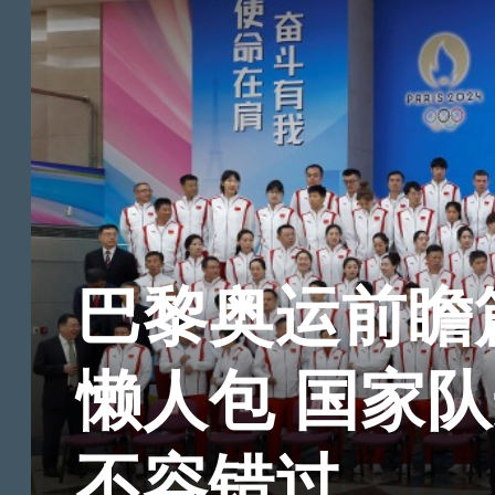
巴黎奥运前瞻
懒人包 国家
不容错过