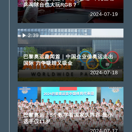
乒乓球台也大玩RGB？
2024-07-19
2:39
巴黎奥运趣闻篇｜中国企业借奥运走出
国际 力争吸睛又吸金
2024-07-18
巴黎奥运｜5个数字看国家队阵容 最小
选手仅11岁
2024-07-17