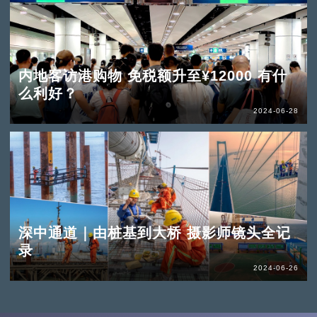
内地客访港购物 免税额升至¥12000 有什
么利好？
2024-06-28
深中通道｜由桩基到大桥 摄影师镜头全记
录
2024-06-26