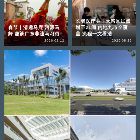
长者医疗券｜大湾区试点
春节｜清远马鹿 河源马
增至21间 内地九市全覆
舞 趣谈广东非遗马习俗
盖 流程一文看清
2026-02-12
2025-08-22