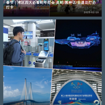
春节｜湾区四大必看蛇年灯会 灵蛇/黑神话/非遗花灯必
打卡
2025-01-10