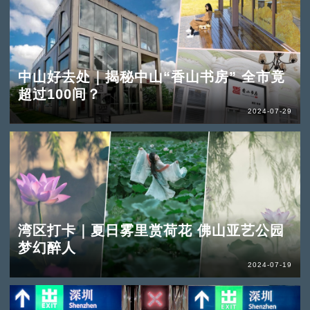
中山好去处｜揭秘中山“香山书房” 全市竟
超过100间？
2024-07-29
湾区打卡｜夏日雾里赏荷花 佛山亚艺公园
梦幻醉人
2024-07-19