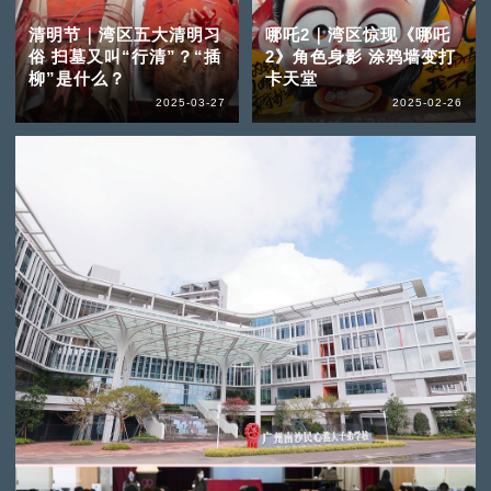
清明节｜湾区五大清明习
哪吒2｜湾区惊现《哪吒
俗 扫墓又叫“行清”？“插
2》角色身影 涂鸦墙变打
柳”是什么？
卡天堂
2025-03-27
2025-02-26