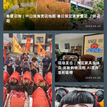
春暖花海｜中山珠海赏花地图 春日限定逐梦繁花 ｜附花
期
2025-04-10
现场直击｜淘宝家具实体
店 体验购物流程 AI度身
造柜吸晴
2025-02-28