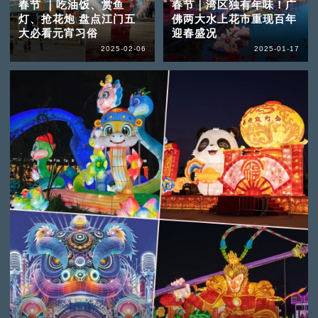
春节 ｜吃油饭、赏鱼
春节｜湾区独有年味！广
灯、抢花炮 盘点江门五
佛两大水上花市重现百年
大必看元宵习俗
迎春盛况
2025-02-06
2025-01-17