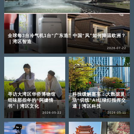
全球每3台冷气机1台“广东造” 中国“风”如何降温欧洲？
｜湾区智造
2026-07-22
寻访大湾区华侨博物馆
科技缓解塞车：大数据灵
细味那些年的“阿嬷情
活“切线”AI红绿灯指挥交
书”｜湾区文化
通｜湾区科技
2026-05-22
2026-05-11