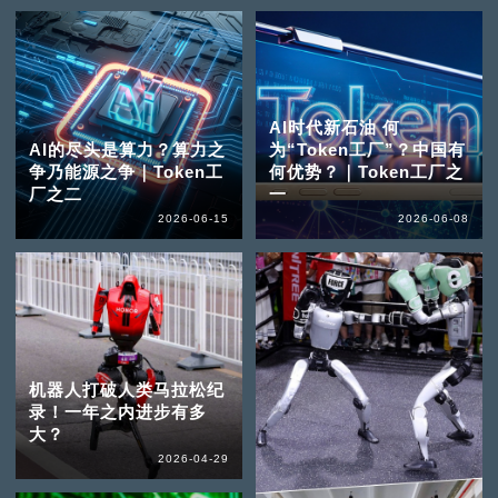
AI时代新石油 何
AI的尽头是算力？算力之
为“Token工厂”？中国有
争乃能源之争｜Token工
何优势？｜Token工厂之
厂之二
一
2026-06-15
2026-06-08
机器人打破人类马拉松纪
录！一年之内进步有多
大？
2026-04-29