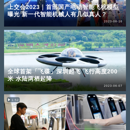
上交会2023｜首部国产电动智能飞机模型
曝光 新一代智能机械人有几似真人？
2023-06-16
全球首架「飞碟」深圳起飞 飞行高度200
米 水陆两栖起降
2023-06-07
1:52