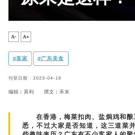
A-
A+
客家
广东美食
刊登日期 : 2023-04-18
编辑︰莫利
撰文︰禾末
在香港，梅菜扣肉、盐焗鸡和酿豆
悉，不过大家是否知道，这三道菜并
些趣味来历？广东有不少客家人的聚