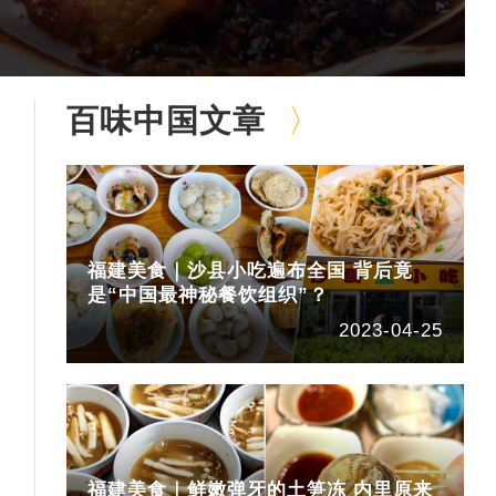
百味中国文章
福建美食｜沙县小吃遍布全国 背后竟
是“中国最神秘餐饮组织”？
2023-04-25
福建美食｜鲜嫩弹牙的土笋冻 内里原来