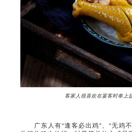
客家人很喜欢在宴客时奉上
广东人有“逢客必出鸡”、“无鸡不