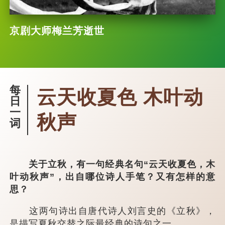
京剧大师梅兰芳逝世
每
云天收夏色 木叶动
日
一
秋声
词
关于立秋，有一句经典名句“云天收夏色，木
叶动秋声”，出自哪位诗人手笔？又有怎样的意
思？
这两句诗出自唐代诗人刘言史的《立秋》，
是描写夏秋交替之际最经典的诗句之一。