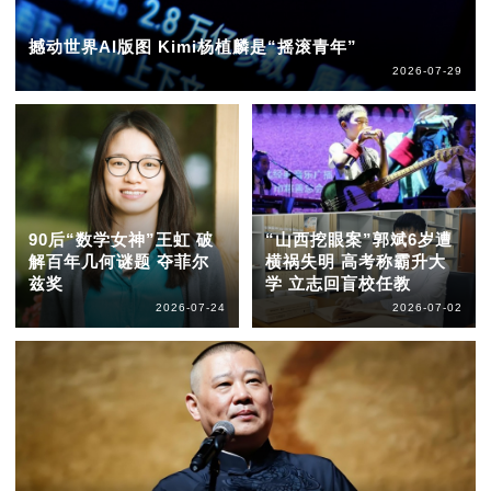
撼动世界AI版图 Kimi杨植麟是“摇滚青年”
2026-07-29
90后“数学女神”王虹 破
“山西挖眼案”郭斌6岁遭
解百年几何谜题 夺菲尔
横祸失明 高考称霸升大
兹奖
学 立志回盲校任教
2026-07-24
2026-07-02