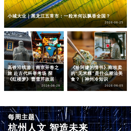
小城大业｜黑龙江五常市：一粒米何以飘香全国？
2026-06-25
高铁沿线游｜南京开卷之
《给阿嬷的情书》南枝卖
旅 赴古代科举考场 探
的“无米粿”是什么潮汕美
《红楼梦》曹雪芹故居
食？｜神州冷知识
2026-06-28
2026-06-05
每周主题
杭州人文 智造未来