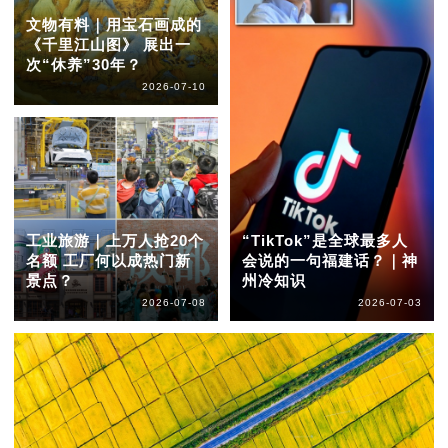
文物有料｜用宝石画成的
《千里江山图》 展出一
次“休养”30年？
2026-07-10
工业旅游｜上万人抢20个
“TikTok”是全球最多人
名额 工厂何以成热门新
会说的一句福建话？｜神
景点？
州冷知识
2026-07-08
2026-07-03