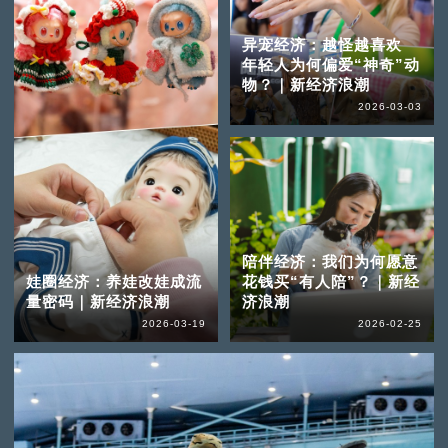
异宠经济：越怪越喜欢
年轻人为何偏爱“神奇”动
物？｜新经济浪潮
2026-03-03
陪伴经济：我们为何愿意
娃圈经济：养娃改娃成流
花钱买“有人陪”？｜新经
量密码｜新经济浪潮
济浪潮
2026-03-19
2026-02-25