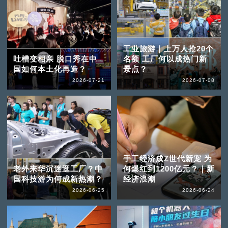
工业旅游｜上万人抢20个
吐槽变相亲 脱口秀在中
名额 工厂何以成热门新
国如何本土化再造？
景点？
2026-07-21
2026-07-08
手工经济成Z世代新宠 为
老外来华沉迷逛工厂？中
何爆红到1200亿元？｜新
国科技游为何成新热潮？
经济浪潮
2026-06-25
2026-06-24