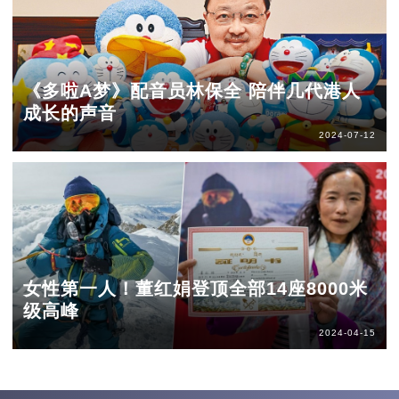
《多啦A梦》配音员林保全 陪伴几代港人
成长的声音
2024-07-12
女性第一人！董红娟登顶全部14座8000米
级高峰
2024-04-15