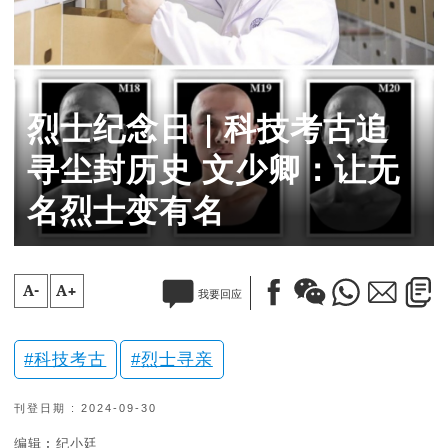
烈士纪念日｜科技考古追
寻尘封历史 文少卿：让无
名烈士变有名
A-
A+
我要回应
科技考古
烈士寻亲
刊登日期 : 2024-09-30
编辑︰纪小廷