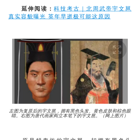
延伸阅读：
科技考古｜北周武帝宇文邕
真实容貌曝光 英年早逝极可能这原因
左图为复原后的宇文邕，拥有黑色头发、黄色皮肤和棕色眼
睛。右图为唐代画家阎立本笔下的宇文邕。（网上图片）