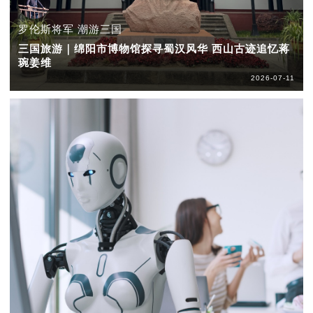
罗伦斯将军 潮游三国
三国旅游｜绵阳市博物馆探寻蜀汉风华 西山古迹追忆蒋
琬姜维
2026-07-11