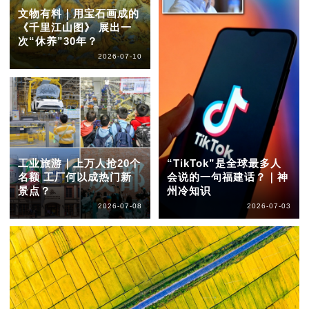
文物有料｜用宝石画成的
《千里江山图》 展出一
次“休养”30年？
2026-07-10
工业旅游｜上万人抢20个
“TikTok”是全球最多人
名额 工厂何以成热门新
会说的一句福建话？｜神
景点？
州冷知识
2026-07-08
2026-07-03