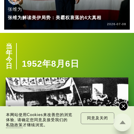
张维为
张维为解读美伊局势：美霸权衰落的4大真相
2026-07-08
当
年
今
1952年8月6日
日
本网站使用Cookies来改善您的浏览
同意及关闭
体验, 请确定您同意及接受我们的
私隐政策
才继续浏览。