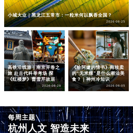
小城大业｜黑龙江五常市：一粒米何以飘香全国？
2026-06-25
高铁沿线游｜南京开卷之
《给阿嬷的情书》南枝卖
旅 赴古代科举考场 探
的“无米粿”是什么潮汕美
《红楼梦》曹雪芹故居
食？｜神州冷知识
2026-06-28
2026-06-05
每周主题
杭州人文 智造未来