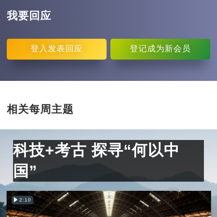
我要回应
登入
发表回应
登记
成为新会员
相关每周主题
科技+考古 探寻“何以中
国”
2:10