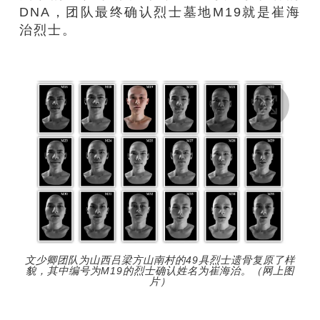
DNA，团队最终确认烈士墓地M19就是崔海
治烈士。
文少卿团队为山西吕梁方山南村的49具烈士遗骨复原了样
貌，其中编号为M19的烈士确认姓名为崔海治。（网上图
片）