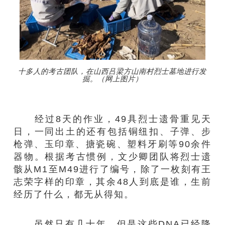
十多人的考古团队，在山西吕梁方山南村烈士墓地进行发
掘。（网上图片）
经过8天的作业，49具烈士遗骨重见天
日，一同出土的还有包括铜纽扣、子弹、步
枪弹、玉印章、搪瓷碗、塑料牙刷等90余件
器物。根据考古惯例，文少卿团队将烈士遗
骸从M1至M49进行了编号，除了一枚刻有王
志荣字样的印章，其余48人到底是谁，生前
经历了什么，都无从得知。
虽然只有几十年，但是这些DNA已经降