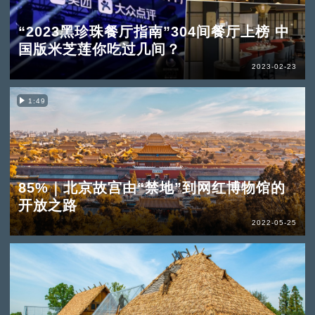
“2023黑珍珠餐厅指南”304间餐厅上榜 中
国版米芝莲你吃过几间？
2023-02-23
1:49
85%｜北京故宫由“禁地”到网红博物馆的
开放之路
2022-05-25