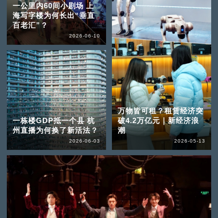
一公里内60间小剧场 上
海写字楼为何长出“垂直
百老汇”？
2026-06-10
万物皆可租？租赁经济突
一栋楼GDP抵一个县 杭
破4.2万亿元｜新经济浪
州直播为何换了新活法？
潮
2026-06-03
2026-05-13