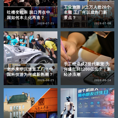
工业旅游｜上万人抢20个
吐槽变相亲 脱口秀在中
名额 工厂何以成热门新
国如何本土化再造？
景点？
2026-07-21
2026-07-08
手工经济成Z世代新宠 为
老外来华沉迷逛工厂？中
何爆红到1200亿元？｜新
国科技游为何成新热潮？
经济浪潮
2026-06-25
2026-06-24