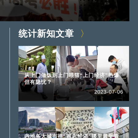
统计新知文章
从上门做饭到上门喂猫“上门经济”热爆
但有隐忧？
2023-07-06
内地各大城市拼“首店经济”哪里最受青