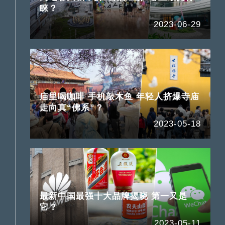
睐？
2023-06-29
庙里喝咖啡 手机敲木鱼 年轻人挤爆寺庙
走向真“佛系”？
2023-05-18
最新中国最强十大品牌揭晓 第一又是
它？
2023-05-11