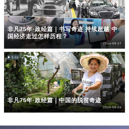
非凡75年·政经篇｜书写奇迹 持续超越 中
国经济走过怎样历程？
2024-09-27
3:09
非凡75年·政经篇｜中国的脱贫奇迹
2024-09-26