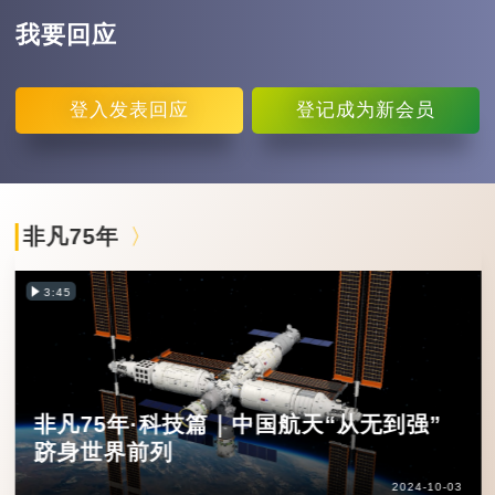
我要回应
登入
发表回应
登记
成为新会员
非凡75年
3:45
非凡75年·科技篇｜中国航天“从无到强”
跻身世界前列
2024-10-03