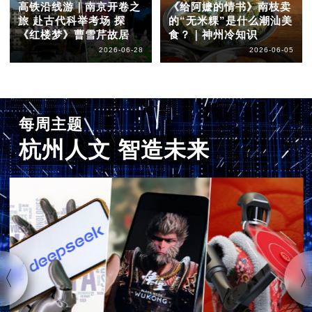
高铁沿线游｜南京开卷之
《给阿嬷的情书》南枝卖
旅 赴古代科举考场 探
的“无米粿”是什么潮汕美
《红楼梦》曹雪芹故居
食？｜神州冷知识
2026-06-28
2026-06-05
每周主题
杭州人文 智造未来