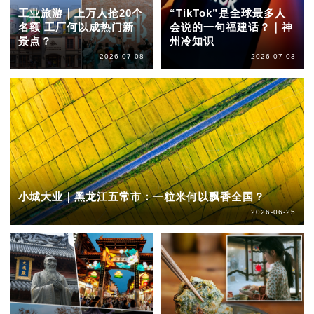
工业旅游｜上万人抢20个
“TikTok”是全球最多人
名额 工厂何以成热门新
会说的一句福建话？｜神
景点？
州冷知识
2026-07-08
2026-07-03
小城大业｜黑龙江五常市：一粒米何以飘香全国？
2026-06-25