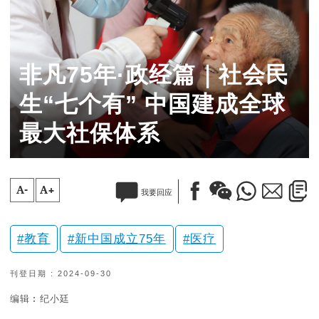
非凡75年·政经篇｜社会民
生“七个有” 中国建成全球
最大社保体系
A-
A+
我要回应
教育
新中国成立75年
医疗
刊登日期 : 2024-09-30
编辑︰纪小廷